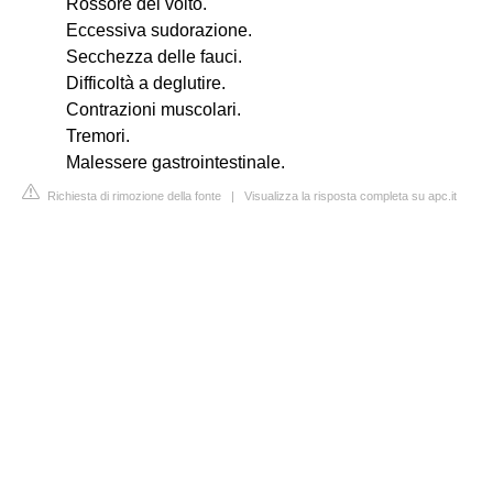
Rossore del volto.
Eccessiva sudorazione.
Secchezza delle fauci.
Difficoltà a deglutire.
Contrazioni muscolari.
Tremori.
Malessere gastrointestinale.
Richiesta di rimozione della fonte
|
Visualizza la risposta completa su apc.it