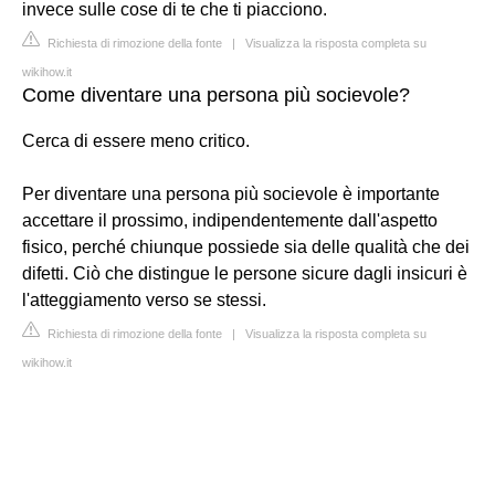
invece sulle cose di te che ti piacciono.
Richiesta di rimozione della fonte
|
Visualizza la risposta completa su
wikihow.it
Come diventare una persona più socievole?
Cerca di essere meno critico.
Per diventare una persona più socievole è importante
accettare il prossimo, indipendentemente dall'aspetto
fisico, perché chiunque possiede sia delle qualità che dei
difetti. Ciò che distingue le persone sicure dagli insicuri è
l'atteggiamento verso se stessi.
Richiesta di rimozione della fonte
|
Visualizza la risposta completa su
wikihow.it