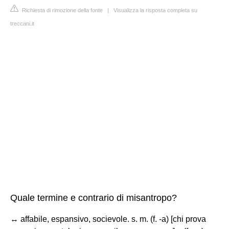
Richiesta di rimozione della fonte
|
Visualizza la risposta completa su
treccani.it
Quale termine e contrario di misantropo?
↔ affabile, espansivo, socievole. s. m. (f. -a) [chi prova