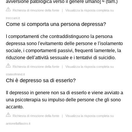
avversione patologica verso il genere umano] ≈ (fam.)
Richiesta di rimozione della fonte
|
Visualizza la risposta completa su
treccani.it
Come si comporta una persona depressa?
I comportamenti che contraddistinguono la persona
depressa sono l'evitamento delle persone e l'isolamento
sociale, i comportamenti passivi, frequenti lamentele, la
riduzione dell'attività sessuale e i tentativi di suicidio.
Richiesta di rimozione della fonte
|
Visualizza la risposta completa su
stateofmind.it
Chi è depresso sa di esserlo?
Il depresso in genere non sa di esserlo e viene avviato a
una psicoterapia su impulso delle persone che gli sono
accanto.
Richiesta di rimozione della fonte
|
Visualizza la risposta completa su
antonellafilastro.it