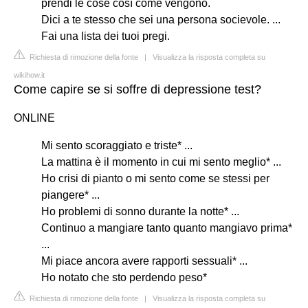
prendi le cose così come vengono.
Dici a te stesso che sei una persona socievole. ...
Fai una lista dei tuoi pregi.
Richiesta di rimozione della fonte
|
Visualizza la risposta completa su
wikihow.it
Come capire se si soffre di depressione test?
ONLINE
Mi sento scoraggiato e triste* ...
La mattina è il momento in cui mi sento meglio* ...
Ho crisi di pianto o mi sento come se stessi per
piangere* ...
Ho problemi di sonno durante la notte* ...
Continuo a mangiare tanto quanto mangiavo prima*
...
Mi piace ancora avere rapporti sessuali* ...
Ho notato che sto perdendo peso*
Richiesta di rimozione della fonte
|
Visualizza la risposta completa su