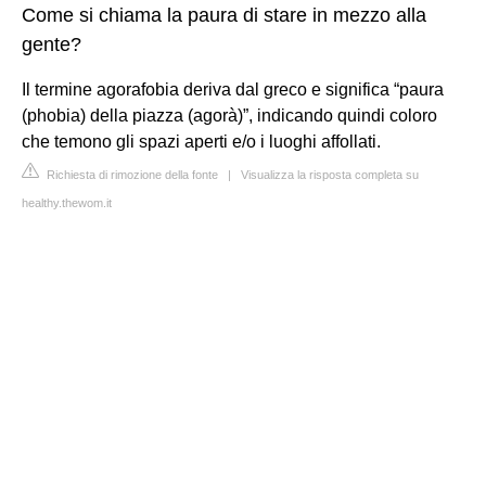
Come si chiama la paura di stare in mezzo alla
gente?
Il termine agorafobia deriva dal greco e significa “paura
(phobia) della piazza (agorà)”, indicando quindi coloro
che temono gli spazi aperti e/o i luoghi affollati.
Richiesta di rimozione della fonte
|
Visualizza la risposta completa su
healthy.thewom.it