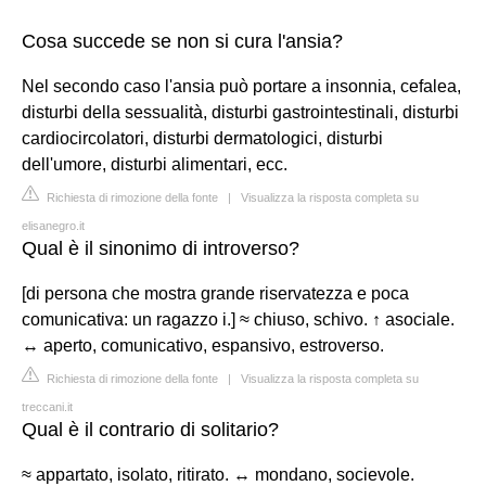
Cosa succede se non si cura l'ansia?
Nel secondo caso l'ansia può portare a insonnia, cefalea,
disturbi della sessualità, disturbi gastrointestinali, disturbi
cardiocircolatori, disturbi dermatologici, disturbi
dell'umore, disturbi alimentari, ecc.
Richiesta di rimozione della fonte
|
Visualizza la risposta completa su
elisanegro.it
Qual è il sinonimo di introverso?
[di persona che mostra grande riservatezza e poca
comunicativa: un ragazzo i.] ≈ chiuso, schivo. ↑ asociale.
↔ aperto, comunicativo, espansivo, estroverso.
Richiesta di rimozione della fonte
|
Visualizza la risposta completa su
treccani.it
Qual è il contrario di solitario?
≈ appartato, isolato, ritirato. ↔ mondano, socievole.