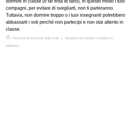
dormire in classe (o far finta di farlo). In questo modo i tuoi
compagni, per evitare di svegliarti, non ti parleranno.
Tuttavia, non dormire troppo o i tuoi insegnanti potrebbero
abbassarti i voti perché non partecipi e non stai attento in
classe.
Richiesta di rimozione della fonte
|
Visualizza la risposta completa su
wikihow.it