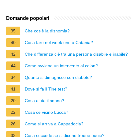
Domande popolari
35
Che cos'è la disnomia?
40
Cosa fare nel week end a Catania?
42
Che differenza c'è tra una persona disabile e inabile?
44
Come avviene un intervento al colon?
34
Quanto si dimagrisce con diabete?
41
Dove si fa il Tine test?
20
Cosa aiuta il sonno?
22
Cosa ce vicino Lucca?
26
Come si arriva a Cappadocia?
33
Cosa succede se si dicono troppe bugie?