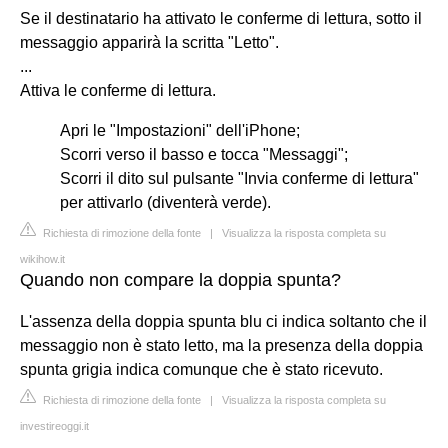
Se il destinatario ha attivato le conferme di lettura, sotto il
messaggio apparirà la scritta "Letto".
...
Attiva le conferme di lettura.
Apri le "Impostazioni" dell'iPhone;
Scorri verso il basso e tocca "Messaggi";
Scorri il dito sul pulsante "Invia conferme di lettura"
per attivarlo (diventerà verde).
Richiesta di rimozione della fonte
|
Visualizza la risposta completa su
wikihow.it
Quando non compare la doppia spunta?
L'assenza della doppia spunta blu ci indica soltanto che il
messaggio non è stato letto, ma la presenza della doppia
spunta grigia indica comunque che è stato ricevuto.
Richiesta di rimozione della fonte
|
Visualizza la risposta completa su
investireoggi.it