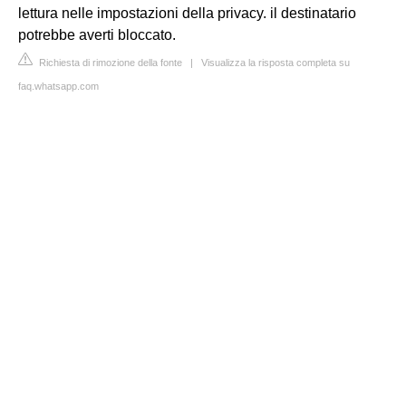
lettura nelle impostazioni della privacy. il destinatario
potrebbe averti bloccato.
Richiesta di rimozione della fonte
|
Visualizza la risposta completa su
faq.whatsapp.com