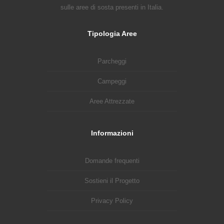
sulle aree di sosta presenti in Italia.
Tipologia Aree
Parcheggi
Campeggi
Aree Attrezzate
Informazioni
Domande frequenti
Sostieni il Progetto
Privacy Policy