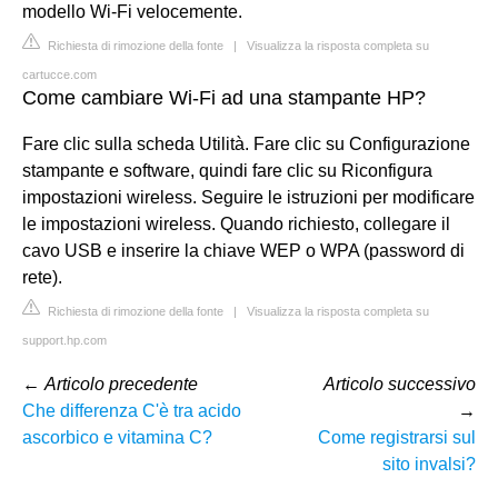
modello Wi-Fi velocemente.
Richiesta di rimozione della fonte
|
Visualizza la risposta completa su
cartucce.com
Come cambiare Wi-Fi ad una stampante HP?
Fare clic sulla scheda Utilità. Fare clic su Configurazione
stampante e software, quindi fare clic su Riconfigura
impostazioni wireless. Seguire le istruzioni per modificare
le impostazioni wireless. Quando richiesto, collegare il
cavo USB e inserire la chiave WEP o WPA (password di
rete).
Richiesta di rimozione della fonte
|
Visualizza la risposta completa su
support.hp.com
←
Articolo precedente
Articolo successivo
Che differenza C'è tra acido
→
ascorbico e vitamina C?
Come registrarsi sul
sito invalsi?