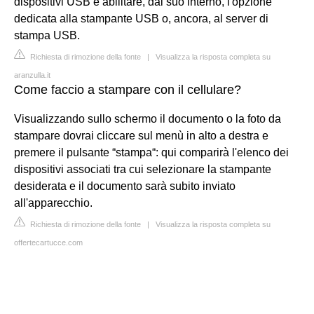
dispositivi USB e abilitare, dal suo interno, l'opzione
dedicata alla stampante USB o, ancora, al server di
stampa USB.
Richiesta di rimozione della fonte
|
Visualizza la risposta completa su
aranzulla.it
Come faccio a stampare con il cellulare?
Visualizzando sullo schermo il documento o la foto da
stampare dovrai cliccare sul menù in alto a destra e
premere il pulsante “stampa“: qui comparirà l'elenco dei
dispositivi associati tra cui selezionare la stampante
desiderata e il documento sarà subito inviato
all'apparecchio.
Richiesta di rimozione della fonte
|
Visualizza la risposta completa su
offertecartucce.com