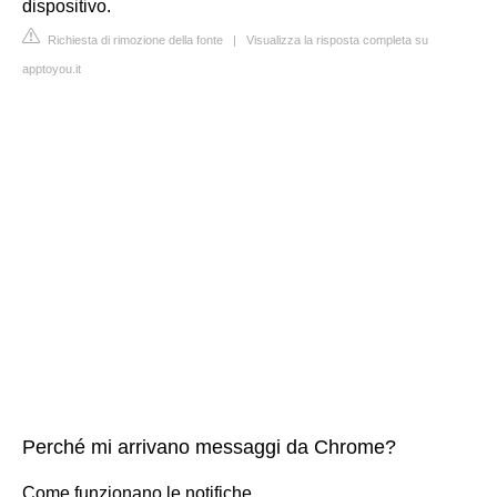
dispositivo.
Richiesta di rimozione della fonte
|
Visualizza la risposta completa su
apptoyou.it
Perché mi arrivano messaggi da Chrome?
Come funzionano le notifiche