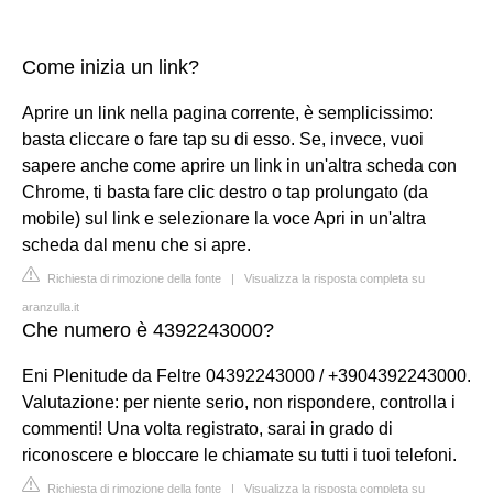
Come inizia un link?
Aprire un link nella pagina corrente, è semplicissimo:
basta cliccare o fare tap su di esso. Se, invece, vuoi
sapere anche come aprire un link in un'altra scheda con
Chrome, ti basta fare clic destro o tap prolungato (da
mobile) sul link e selezionare la voce Apri in un'altra
scheda dal menu che si apre.
Richiesta di rimozione della fonte
|
Visualizza la risposta completa su
aranzulla.it
Che numero è 4392243000?
Eni Plenitude da Feltre 04392243000 / +3904392243000.
Valutazione: per niente serio, non rispondere, controlla i
commenti! Una volta registrato, sarai in grado di
riconoscere e bloccare le chiamate su tutti i tuoi telefoni.
Richiesta di rimozione della fonte
|
Visualizza la risposta completa su