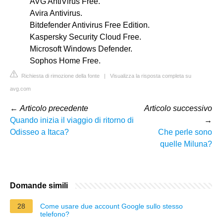
AVG AntiVirus Free.
Avira Antivirus.
Bitdefender Antivirus Free Edition.
Kaspersky Security Cloud Free.
Microsoft Windows Defender.
Sophos Home Free.
Richiesta di rimozione della fonte
|
Visualizza la risposta completa su
avg.com
←
Articolo precedente
Articolo successivo
Quando inizia il viaggio di ritorno di
→
Odisseo a Itaca?
Che perle sono
quelle Miluna?
Domande simili
28
Come usare due account Google sullo stesso
telefono?