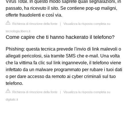
Virus Total. In questo modo saprete quali segnalazioni, in
passato, ha ricevuto il sito. Se contiene pop-up maligni,
offerte fraudolenti e così via.
Richiesta di rimozione della fonte
|
Visualizza la risposta completa su
tecnologia.libero.it
Come capire che ti hanno hackerato il telefono?
Phishing: questa tecnica prevede l'invio di link malevoli o
allegati pericolosi, sia tramite SMS che e-mail. Una volta
che la vittima fa clic sul link ingannevole, il telefono viene
infettato da un malware programmato per rubare i tuoi dati
o per dare accesso da remoto ai cyber criminali sul tuo
telefono.
Richiesta di rimozione della fonte
|
Visualizza la risposta completa su
digitalic.it