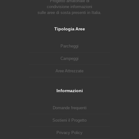
Progetto amatoriale di
condivisione informazioni
sulle aree di sosta presenti in Italia.
Tipologia Aree
Parcheggi
Campeggi
Aree Attrezzate
Informazioni
Domande frequenti
Sostieni il Progetto
Privacy Policy