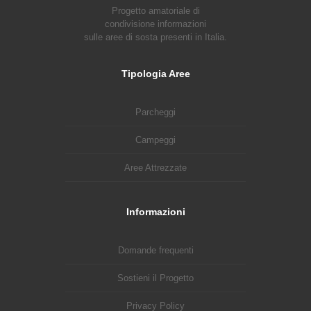
Progetto amatoriale di
condivisione informazioni
sulle aree di sosta presenti in Italia.
Tipologia Aree
Parcheggi
Campeggi
Aree Attrezzate
Informazioni
Domande frequenti
Sostieni il Progetto
Privacy Policy