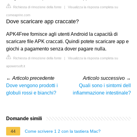
Richiesta di rimozione della fonte
|
Visualizza la risposta completa su
comeaprire.com
Dove scaricare app craccate?
APK4Free fornisce agli utenti Android la capacità di
scaricare file APK craccati. Quindi potete scaricare app e
giochi a pagamento senza dover pagare nulla.
Richiesta di rimozione della fonte
|
Visualizza la risposta completa su
apowersoft.it
←
Articolo precedente
Articolo successivo
→
Dove vengono prodotti i
Quali sono i sintomi dell
globuli rossi e bianchi?
infiammazione intestinale?
Domande simili
44
Come scrivere 1 2 con la tastiera Mac?