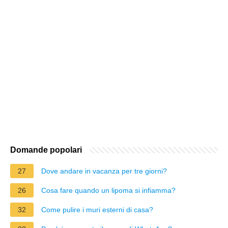
Domande popolari
27
Dove andare in vacanza per tre giorni?
26
Cosa fare quando un lipoma si infiamma?
32
Come pulire i muri esterni di casa?