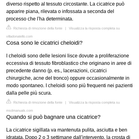
diverso rispetto al tessuto circostante. La cicatrice può
apparire piana, rilevata o infossata a seconda del
processo che l'ha determinata.
Richiesta di rimozione della fonte
|
Visualizza la risposta completa su
villadonatello.com
Cosa sono le cicatrici cheloidi?
I cheloidi sono delle lesioni lisce dovute a proliferazione
eccessiva di tessuto fibroblastico che originano in aree di
precedente danno (p. es., lacerazioni, cicatrici
chirurgiche, acne del tronco) oppure occasionalmente in
modo spontaneo. I cheloidi sono più frequenti nei pazienti
dalla pelle più scura.
Richiesta di rimozione della fonte
|
Visualizza la risposta completa su
msdmanuals.com
Quando si può bagnare una cicatrice?
La cicatrice sigillata va mantenuta pulita, asciutta e ben
idratata. Dopo 2 o 3 settimane dall'intervento, la crosta di