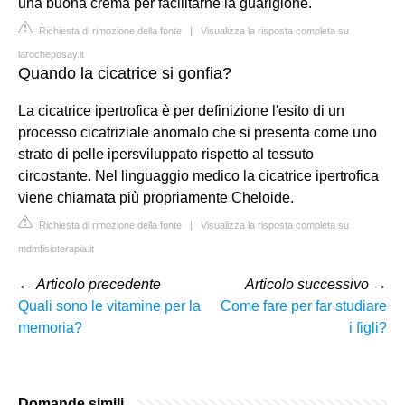
una buona crema per facilitarne la guarigione.
Richiesta di rimozione della fonte
|
Visualizza la risposta completa su
larocheposay.it
Quando la cicatrice si gonfia?
La cicatrice ipertrofica è per definizione l'esito di un
processo cicatriziale anomalo che si presenta come uno
strato di pelle ipersviluppato rispetto al tessuto
circostante. Nel linguaggio medico la cicatrice ipertrofica
viene chiamata più propriamente Cheloide.
Richiesta di rimozione della fonte
|
Visualizza la risposta completa su
mdmfisioterapia.it
←
Articolo precedente
Articolo successivo
→
Quali sono le vitamine per la
Come fare per far studiare
memoria?
i figli?
Domande simili