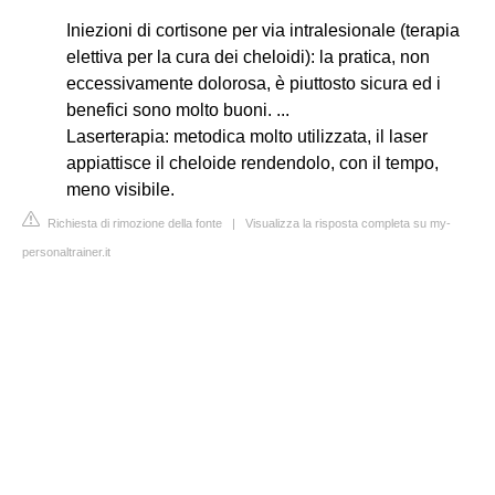
Iniezioni di cortisone per via intralesionale (terapia
elettiva per la cura dei cheloidi): la pratica, non
eccessivamente dolorosa, è piuttosto sicura ed i
benefici sono molto buoni. ...
Laserterapia: metodica molto utilizzata, il laser
appiattisce il cheloide rendendolo, con il tempo,
meno visibile.
Richiesta di rimozione della fonte
|
Visualizza la risposta completa su my-
personaltrainer.it