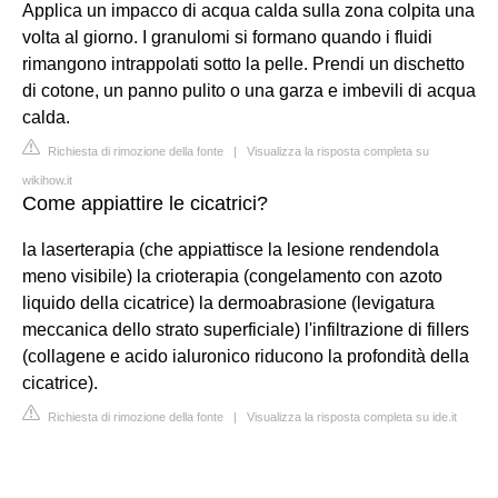
Applica un impacco di acqua calda sulla zona colpita una
volta al giorno. I granulomi si formano quando i fluidi
rimangono intrappolati sotto la pelle. Prendi un dischetto
di cotone, un panno pulito o una garza e imbevili di acqua
calda.
Richiesta di rimozione della fonte
|
Visualizza la risposta completa su
wikihow.it
Come appiattire le cicatrici?
la laserterapia (che appiattisce la lesione rendendola
meno visibile) la crioterapia (congelamento con azoto
liquido della cicatrice) la dermoabrasione (levigatura
meccanica dello strato superficiale) l'infiltrazione di fillers
(collagene e acido ialuronico riducono la profondità della
cicatrice).
Richiesta di rimozione della fonte
|
Visualizza la risposta completa su ide.it