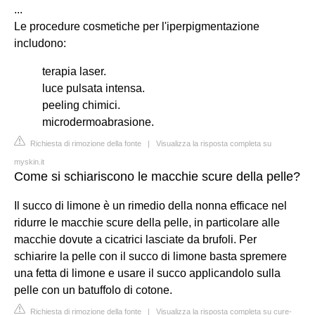
...
Le procedure cosmetiche per l'iperpigmentazione
includono:
terapia laser.
luce pulsata intensa.
peeling chimici.
microdermoabrasione.
Richiesta di rimozione della fonte
|
Visualizza la risposta completa su
myskin.it
Come si schiariscono le macchie scure della pelle?
Il succo di limone è un rimedio della nonna efficace nel
ridurre le macchie scure della pelle, in particolare alle
macchie dovute a cicatrici lasciate da brufoli. Per
schiarire la pelle con il succo di limone basta spremere
una fetta di limone e usare il succo applicandolo sulla
pelle con un batuffolo di cotone.
Richiesta di rimozione della fonte
|
Visualizza la risposta completa su cure-