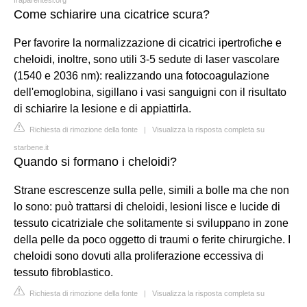
Come schiarire una cicatrice scura?
Per favorire la normalizzazione di cicatrici ipertrofiche e
cheloidi, inoltre, sono utili 3-5 sedute di laser vascolare
(1540 e 2036 nm): realizzando una fotocoagulazione
dell'emoglobina, sigillano i vasi sanguigni con il risultato
di schiarire la lesione e di appiattirla.
Richiesta di rimozione della fonte
|
Visualizza la risposta completa su
starbene.it
Quando si formano i cheloidi?
Strane escrescenze sulla pelle, simili a bolle ma che non
lo sono: può trattarsi di cheloidi, lesioni lisce e lucide di
tessuto cicatriziale che solitamente si sviluppano in zone
della pelle da poco oggetto di traumi o ferite chirurgiche. I
cheloidi sono dovuti alla proliferazione eccessiva di
tessuto fibroblastico.
Richiesta di rimozione della fonte
|
Visualizza la risposta completa su