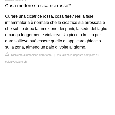
healthy.thewom.it
Cosa mettere su cicatrici rosse?
Curare una cicatrice rossa, cosa fare? Nella fase
infiammatoria è normale che la cicatrice sia arrossata e
che subito dopo la rimozione dei punti, la sede del taglio
rimanga leggermente violacea. Un piccolo trucco per
dare sollievo può essere quello di applicare ghiaccio
sulla zona, almeno un paio di volte al giorno.
Richiesta di rimozione della fonte
|
Visualizza la risposta completa su
obiettivosalute.ch