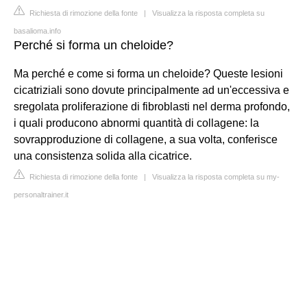
Richiesta di rimozione della fonte
|
Visualizza la risposta completa su
basalioma.info
Perché si forma un cheloide?
Ma perché e come si forma un cheloide? Queste lesioni
cicatriziali sono dovute principalmente ad un'eccessiva e
sregolata proliferazione di fibroblasti nel derma profondo,
i quali producono abnormi quantità di collagene: la
sovrapproduzione di collagene, a sua volta, conferisce
una consistenza solida alla cicatrice.
Richiesta di rimozione della fonte
|
Visualizza la risposta completa su my-
personaltrainer.it