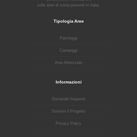
sulle aree di sosta presenti in Italia.
Tipologia Aree
Parcheggi
Campeggi
Aree Attrezzate
Informazioni
Domande frequenti
Sostieni il Progetto
Privacy Policy