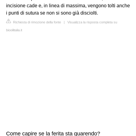
incisione cade e, in linea di massima, vengono tolti anche
i punti di sutura se non si sono già disciolti.
Richiesta di rimozione della fonte
|
Visualizza la risposta completa su
biooilitalia.it
Come capire se la ferita sta guarendo?