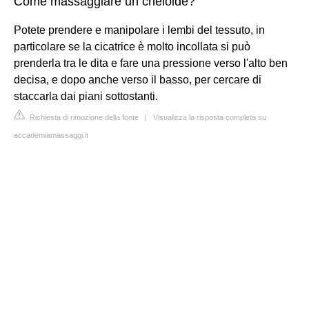
Come massaggiare un cheloide?
Potete prendere e manipolare i lembi del tessuto, in
particolare se la cicatrice è molto incollata si può
prenderla tra le dita e fare una pressione verso l'alto ben
decisa, e dopo anche verso il basso, per cercare di
staccarla dai piani sottostanti.
Richiesta di rimozione della fonte
|
Visualizza la risposta completa su
accademiamassaggi.it