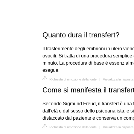
Quanto dura il transfert?
Il trasferimento degli embrioni in utero vien
ovociti. Si tratta di una procedura semplic
minuto. La procedura di base è essenzialme
esegue.
Richiesta di rimozione della fonte
|
Visualizza la rispost
Come si manifesta il transfer
Secondo Sigmund Freud, il transfert è una 
dall'età e dal sesso dello psicoanalista, e
distaccato dal paziente e conserva un comp
Richiesta di rimozione della fonte
|
Visualizza la rispost