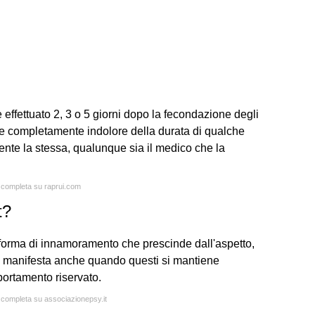
e effettuato 2, 3 o 5 giorni dopo la fecondazione degli
e e completamente indolore della durata di qualche
nte la stessa, qualunque sia il medico che la
a completa su raprui.com
t?
forma di innamoramento che prescinde dall'aspetto,
 si manifesta anche quando questi si mantiene
ortamento riservato.
a completa su associazionepsy.it