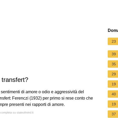
Doma
23
39
35
29
 transfert?
19
i sentimenti di amore o odio e aggressività del
40
nsfert: Ferenczi (1932) per primo si rese conto che
19
pre presenti nei rapporti di amore.
 completa su stateofmind.it
37