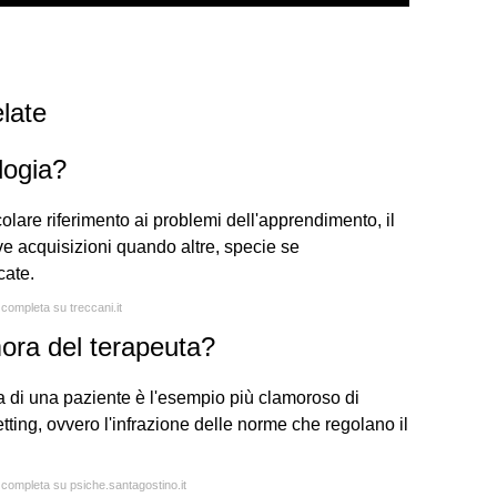
late
ologia?
colare riferimento ai problemi dell'apprendimento, il
ve acquisizioni quando altre, specie se
cate.
 completa su treccani.it
ora del terapeuta?
a di una paziente è l'esempio più clamoroso di
ting, ovvero l'infrazione delle norme che regolano il
a completa su psiche.santagostino.it