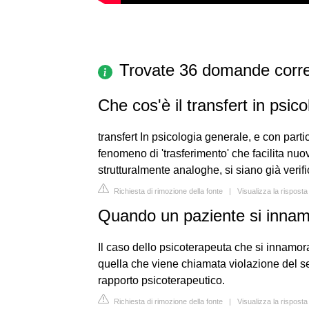
Trovate 36 domande corre
Che cos'è il transfert in psic
transfert In psicologia generale, e con parti
fenomeno di 'trasferimento' che facilita nuo
strutturalmente analoghe, si siano già verifi
Richiesta di rimozione della fonte
|
Visualizza la risposta
Quando un paziente si innam
Il caso dello psicoterapeuta che si innamor
quella che viene chiamata violazione del set
rapporto psicoterapeutico.
Richiesta di rimozione della fonte
|
Visualizza la rispost