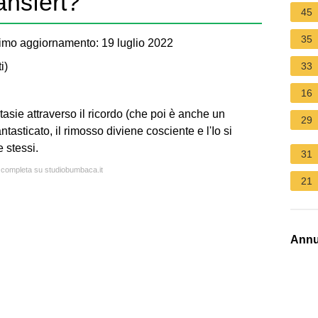
ansfert?
45
35
imo aggiornamento: 19 luglio 2022
i
)
33
16
asie attraverso il ricordo (che poi è anche un
29
ntasticato, il rimosso diviene cosciente e l'Io si
 stessi.
31
a completa su studiobumbaca.it
21
Annu