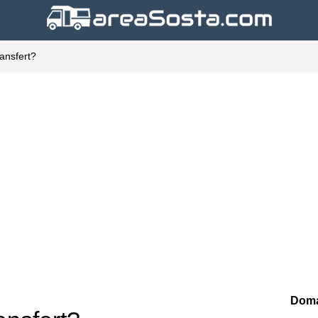
ransfert?
Doma