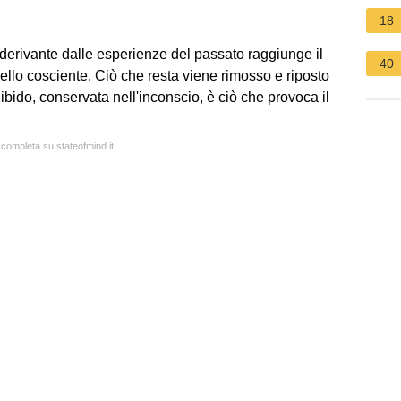
18
derivante dalle esperienze del passato raggiunge il
40
ello cosciente. Ciò che resta viene rimosso e riposto
ibido, conservata nell'inconscio, è ciò che provoca il
 completa su stateofmind.it