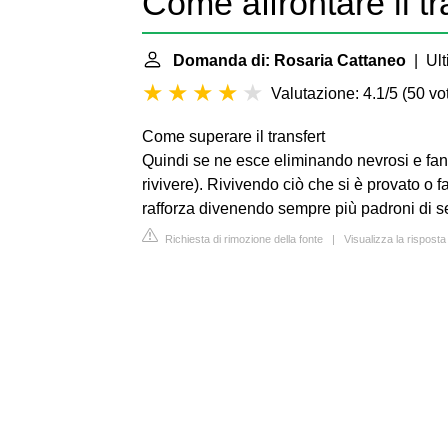
Come affrontare il tr
Domanda di: Rosaria Cattaneo
| Ult
Valutazione: 4.1/5
(
50 vot
Come superare il transfert
Quindi se ne esce eliminando nevrosi e fant
rivivere). Rivivendo ciò che si è provato o fa
rafforza divenendo sempre più padroni di se
Richiesta di rimozione della fonte
|
Visualizza la rispost