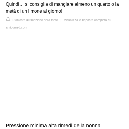
Quindi… si consiglia di mangiare almeno un quarto o la
metà di un limone al giorno!
Richiesta di rimozione della fonte
|
Visualizza la risposta completa su
amicomed.com
Pressione minima alta rimedi della nonna