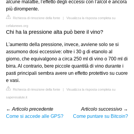
alcune malattie, l'effetto degli eccessi con l'alcol è ancora
più dirompente.
Richiesta di rimozione della fonte
|
Visualizza la risposta completa su
cefalunews.org
Chi ha la pressione alta può bere il vino?
L'aumento della pressione, invece, avviene solo se si
assumono dosi eccessive: oltre i 30 g di etanolo al
giorno, che equivalgono a circa 250 ml di vino o 700 ml di
birra. Al contrario, bere piccole quantità di vino durante i
pasti principali sembra avere un effetto protettivo su cuore
e vasi.
Richiesta di rimozione della fonte
|
Visualizza la risposta completa su
saperesalute.it
←
Articolo precedente
Articolo successivo
→
Come si accede alle GPS?
Come puntare su Bitcoin?