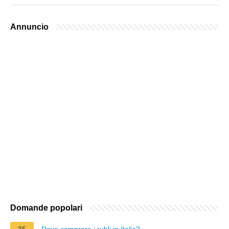
Annuncio
Domande popolari
35
Dove comprare i rubli in Italia?