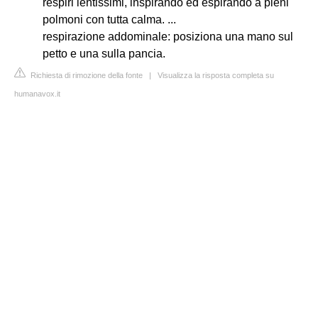
respiri lentissimi, inspirando ed espirando a pieni
polmoni con tutta calma. ...
respirazione addominale: posiziona una mano sul
petto e una sulla pancia.
Richiesta di rimozione della fonte
|
Visualizza la risposta completa su
humanavox.it