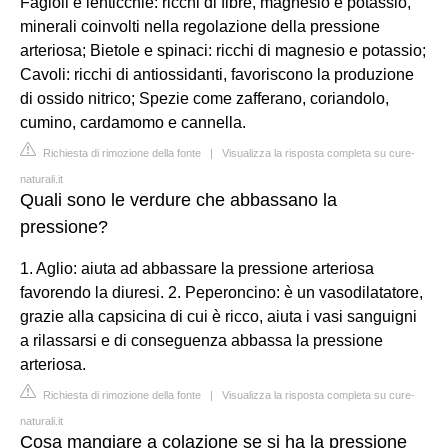
Fagioli e lenticchie: ricchi di fibre, magnesio e potassio,
minerali coinvolti nella regolazione della pressione
arteriosa; Bietole e spinaci: ricchi di magnesio e potassio;
Cavoli: ricchi di antiossidanti, favoriscono la produzione
di ossido nitrico; Spezie come zafferano, coriandolo,
cumino, cardamomo e cannella.
Richiesta di rimozione della fonte
|
Visualizza la risposta completa su cure-
naturali.it
Quali sono le verdure che abbassano la
pressione?
1. Aglio: aiuta ad abbassare la pressione arteriosa
favorendo la diuresi. 2. Peperoncino: è un vasodilatatore,
grazie alla capsicina di cui è ricco, aiuta i vasi sanguigni
a rilassarsi e di conseguenza abbassa la pressione
arteriosa.
Richiesta di rimozione della fonte
|
Visualizza la risposta completa su cure-
naturali.it
Cosa mangiare a colazione se si ha la pressione