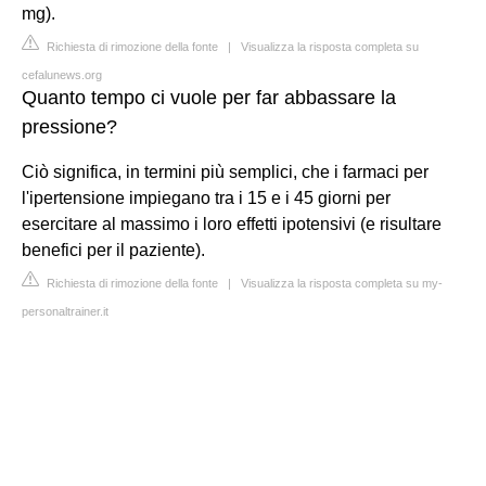
mg).
Richiesta di rimozione della fonte
|
Visualizza la risposta completa su
cefalunews.org
Quanto tempo ci vuole per far abbassare la
pressione?
Ciò significa, in termini più semplici, che i farmaci per
l'ipertensione impiegano tra i 15 e i 45 giorni per
esercitare al massimo i loro effetti ipotensivi (e risultare
benefici per il paziente).
Richiesta di rimozione della fonte
|
Visualizza la risposta completa su my-
personaltrainer.it