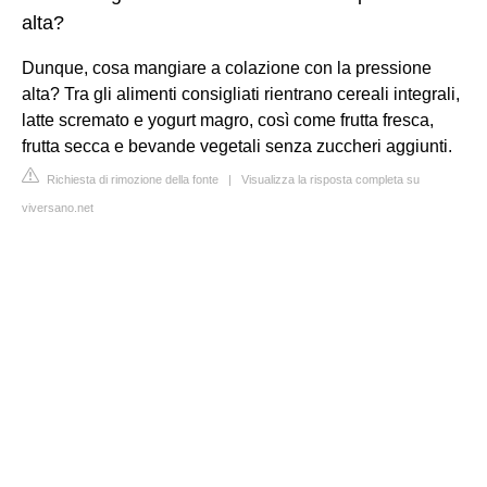
alta?
Dunque, cosa mangiare a colazione con la pressione
alta? Tra gli alimenti consigliati rientrano cereali integrali,
latte scremato e yogurt magro, così come frutta fresca,
frutta secca e bevande vegetali senza zuccheri aggiunti.
Richiesta di rimozione della fonte
|
Visualizza la risposta completa su
viversano.net