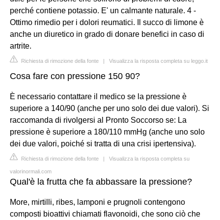
perché contiene potassio. E' un calmante naturale. 4 -
Ottimo rimedio per i dolori reumatici. Il succo di limone è
anche un diuretico in grado di donare benefici in caso di
artrite.
Richiesta di rimozione della fonte
|
Visualizza la risposta completa su leggo.it
Cosa fare con pressione 150 90?
È necessario contattare il medico se la pressione è
superiore a 140/90 (anche per uno solo dei due valori). Si
raccomanda di rivolgersi al Pronto Soccorso se: La
pressione è superiore a 180/110 mmHg (anche uno solo
dei due valori, poiché si tratta di una crisi ipertensiva).
Richiesta di rimozione della fonte
|
Visualizza la risposta completa su
valorinormali.com
Qual'è la frutta che fa abbassare la pressione?
More, mirtilli, ribes, lamponi e prugnoli contengono
composti bioattivi chiamati flavonoidi, che sono ciò che