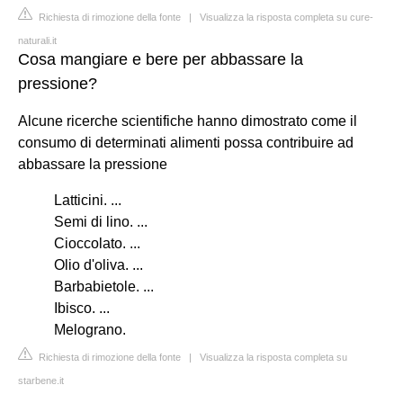
Richiesta di rimozione della fonte
|
Visualizza la risposta completa su cure-
naturali.it
Cosa mangiare e bere per abbassare la
pressione?
Alcune ricerche scientifiche hanno dimostrato come il
consumo di determinati alimenti possa contribuire ad
abbassare la pressione
Latticini. ...
Semi di lino. ...
Cioccolato. ...
Olio d'oliva. ...
Barbabietole. ...
Ibisco. ...
Melograno.
Richiesta di rimozione della fonte
|
Visualizza la risposta completa su
starbene.it