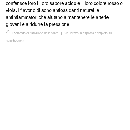
conferisce loro il loro sapore acido e il loro colore rosso o
viola. I flavonoidi sono antiossidanti naturali e
antinfiammatori che aiutano a mantenere le arterie
giovani e a ridurre la pressione.
Richiesta di rimozione della fonte
|
Visualizza la risposta completa su
naturhouse.it