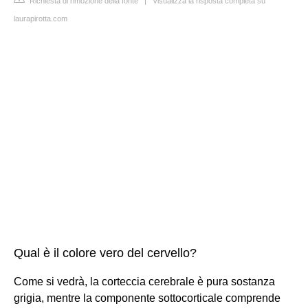
Richiesta di rimozione della fonte
|
Visualizza la risposta completa su
laurapirotta.com
Qual è il colore vero del cervello?
Come si vedrà, la corteccia cerebrale è pura sostanza
grigia, mentre la componente sottocorticale comprende