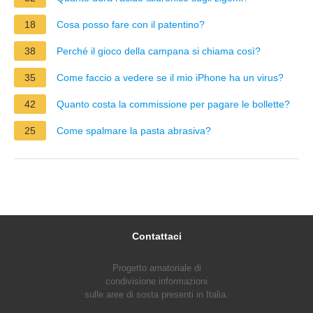
18
Cosa posso fare con il patentino?
38
Perché il gioco della campana si chiama così?
35
Come faccio a vedere se il mio iPhone ha un virus?
42
Quanto costa la commissione per pagare le bollette?
25
Come spalmare la pasta abrasiva?
Contattaci
Progetto amatoriale di
condivisione informazioni
sulle aree di sosta presenti in Italia.