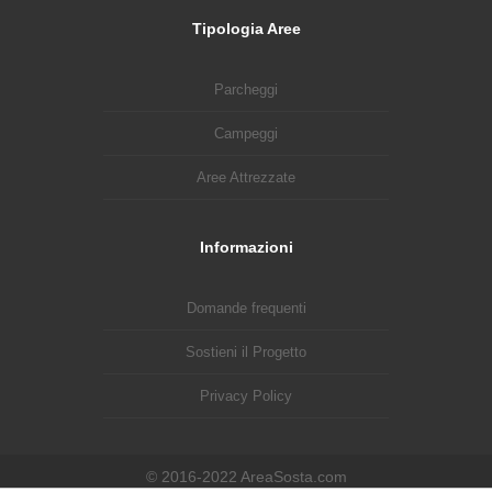
Tipologia Aree
Parcheggi
Campeggi
Aree Attrezzate
Informazioni
Domande frequenti
Sostieni il Progetto
Privacy Policy
© 2016-2022 AreaSosta.com