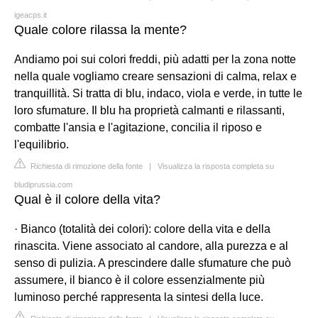
igeacps.it
Quale colore rilassa la mente?
Andiamo poi sui colori freddi, più adatti per la zona notte
nella quale vogliamo creare sensazioni di calma, relax e
tranquillità. Si tratta di blu, indaco, viola e verde, in tutte le
loro sfumature. Il blu ha proprietà calmanti e rilassanti,
combatte l'ansia e l'agitazione, concilia il riposo e
l'equilibrio.
Richiesta di rimozione della fonte
|
Visualizza la risposta completa su
bludiprussia.com
Qual è il colore della vita?
· Bianco (totalità dei colori): colore della vita e della
rinascita. Viene associato al candore, alla purezza e al
senso di pulizia. A prescindere dalle sfumature che può
assumere, il bianco è il colore essenzialmente più
luminoso perché rappresenta la sintesi della luce.