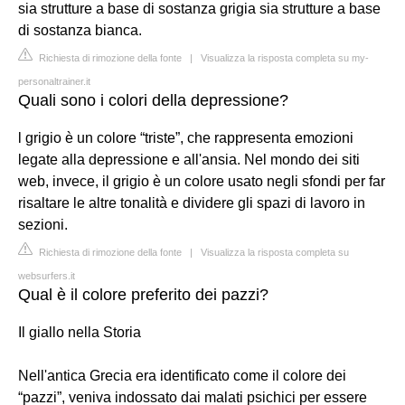
sia strutture a base di sostanza grigia sia strutture a base
di sostanza bianca.
Richiesta di rimozione della fonte
|
Visualizza la risposta completa su my-
personaltrainer.it
Quali sono i colori della depressione?
l grigio è un colore “triste”, che rappresenta emozioni
legate alla depressione e all'ansia. Nel mondo dei siti
web, invece, il grigio è un colore usato negli sfondi per far
risaltare le altre tonalità e dividere gli spazi di lavoro in
sezioni.
Richiesta di rimozione della fonte
|
Visualizza la risposta completa su
websurfers.it
Qual è il colore preferito dei pazzi?
Il giallo nella Storia
Nell'antica Grecia era identificato come il colore dei
“pazzi”, veniva indossato dai malati psichici per essere