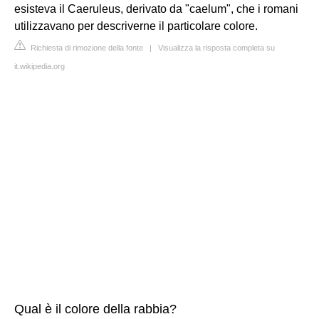
esisteva il Caeruleus, derivato da "caelum", che i romani
utilizzavano per descriverne il particolare colore.
Richiesta di rimozione della fonte
|
Visualizza la risposta completa su
it.wikipedia.org
Qual è il colore della rabbia?