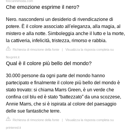
foscarinimoda.com
Che emozione esprime il nero?
Nero. nascondersi un desiderio di rivendicazione di
potere. È il colore associato all'eleganza, alla magia, al
mistero e alla notte. Simboleggia anche il lutto e la morte,
la cattiveria, infelicità, tristezza, rimorso e rabbia.
Richiesta di rimozione della fonte
|
Visualizza la risposta completa su
flexprint.it
Qual è il colore più bello del mondo?
30.000 persone da ogni parte del mondo hanno
partecipato e finalmente il colore più bello del mondo è
stato trovato: si chiama Marrs Green, è un verde che
confina col blu ed è stato “battezzato” da una scozzese,
Annie Marrs, che si è ispirata al colore del paesaggio
delle sue fantastiche terre.
Richiesta di rimozione della fonte
|
Visualizza la risposta completa su
printered.it