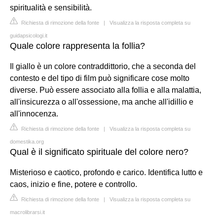
spiritualità e sensibilità.
Richiesta di rimozione della fonte
|
Visualizza la risposta completa su
guidapsicologi.it
Quale colore rappresenta la follia?
Il giallo è un colore contraddittorio, che a seconda del
contesto e del tipo di film può significare cose molto
diverse. Può essere associato alla follia e alla malattia,
all'insicurezza o all'ossessione, ma anche all'idillio e
all'innocenza.
Richiesta di rimozione della fonte
|
Visualizza la risposta completa su
domestika.org
Qual è il significato spirituale del colore nero?
Misterioso e caotico, profondo e carico. Identifica lutto e
caos, inizio e fine, potere e controllo.
Richiesta di rimozione della fonte
|
Visualizza la risposta completa su
macrolibrarsi.it