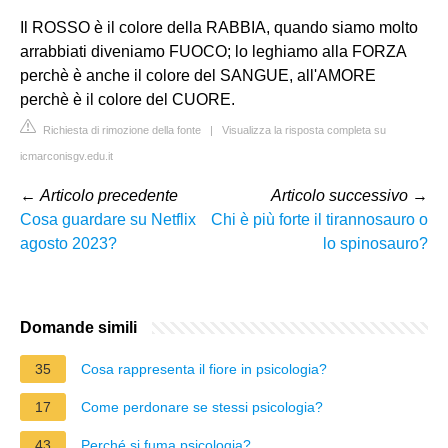
Il ROSSO è il colore della RABBIA, quando siamo molto
arrabbiati diveniamo FUOCO; lo leghiamo alla FORZA
perchè è anche il colore del SANGUE, all'AMORE
perchè è il colore del CUORE.
Richiesta di rimozione della fonte
|
Visualizza la risposta completa su
icmarconisgv.edu.it
←
Articolo precedente
Articolo successivo
→
Cosa guardare su Netflix
Chi è più forte il tirannosauro o
agosto 2023?
lo spinosauro?
Domande simili
35
Cosa rappresenta il fiore in psicologia?
17
Come perdonare se stessi psicologia?
43
Perché si fuma psicologia?