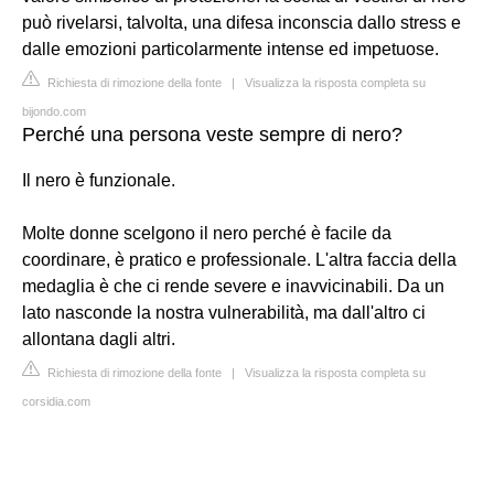
può rivelarsi, talvolta, una difesa inconscia dallo stress e
dalle emozioni particolarmente intense ed impetuose.
Richiesta di rimozione della fonte
|
Visualizza la risposta completa su
bijondo.com
Perché una persona veste sempre di nero?
Il nero è funzionale.
Molte donne scelgono il nero perché è facile da
coordinare, è pratico e professionale. L'altra faccia della
medaglia è che ci rende severe e inavvicinabili. Da un
lato nasconde la nostra vulnerabilità, ma dall'altro ci
allontana dagli altri.
Richiesta di rimozione della fonte
|
Visualizza la risposta completa su
corsidia.com