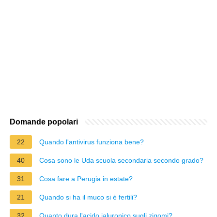
Domande popolari
22
Quando l'antivirus funziona bene?
40
Cosa sono le Uda scuola secondaria secondo grado?
31
Cosa fare a Perugia in estate?
21
Quando si ha il muco si è fertili?
32
Quanto dura l'acido ialuronico sugli zigomi?