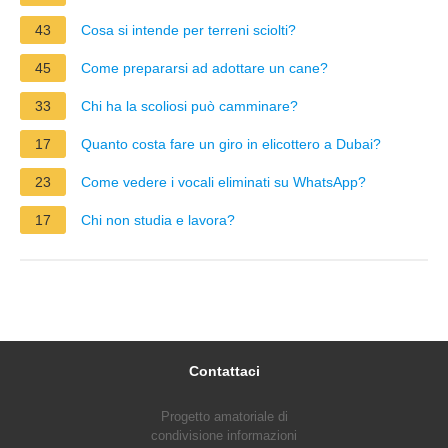
43
Cosa si intende per terreni sciolti?
45
Come prepararsi ad adottare un cane?
33
Chi ha la scoliosi può camminare?
17
Quanto costa fare un giro in elicottero a Dubai?
23
Come vedere i vocali eliminati su WhatsApp?
17
Chi non studia e lavora?
Contattaci
Progetto amatoriale di
condivisione informazioni