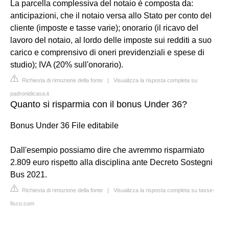
La parcella complessiva del notaio è composta da:
anticipazioni, che il notaio versa allo Stato per conto del
cliente (imposte e tasse varie); onorario (il ricavo del
lavoro del notaio, al lordo delle imposte sui redditi a suo
carico e comprensivo di oneri previdenziali e spese di
studio); IVA (20% sull'onorario).
Richiesta di rimozione della fonte
|
Visualizza la risposta completa su
padronidicasa.it
Quanto si risparmia con il bonus Under 36?
Bonus Under 36 File editabile
Dall'esempio possiamo dire che avremmo risparmiato
2.809 euro rispetto alla disciplina ante Decreto Sostegni
Bus 2021.
Richiesta di rimozione della fonte
|
Visualizza la risposta completa su tasse-
fisco.com