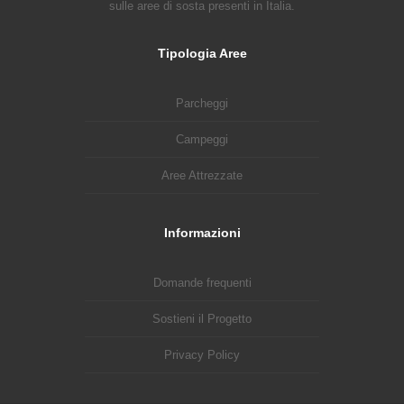
sulle aree di sosta presenti in Italia.
Tipologia Aree
Parcheggi
Campeggi
Aree Attrezzate
Informazioni
Domande frequenti
Sostieni il Progetto
Privacy Policy