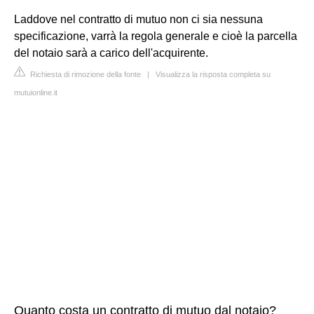
Laddove nel contratto di mutuo non ci sia nessuna
specificazione, varrà la regola generale e cioè la parcella
del notaio sarà a carico dell'acquirente.
Richiesta di rimozione della fonte
|
Visualizza la risposta completa su
mutuionline.it
Quanto costa un contratto di mutuo dal notaio?