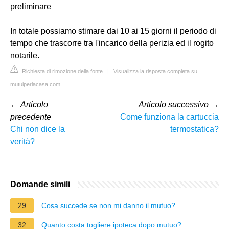
preliminare
In totale possiamo stimare dai 10 ai 15 giorni il periodo di
tempo che trascorre tra l'incarico della perizia ed il rogito
notarile.
Richiesta di rimozione della fonte
|
Visualizza la risposta completa su
mutuiperlacasa.com
←
Articolo
Articolo successivo
→
precedente
Come funziona la cartuccia
Chi non dice la
termostatica?
verità?
Domande simili
29
Cosa succede se non mi danno il mutuo?
32
Quanto costa togliere ipoteca dopo mutuo?