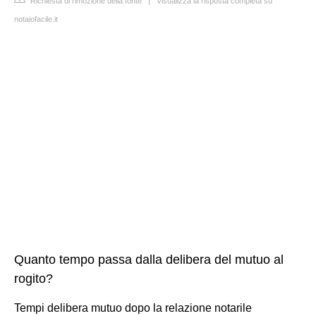
Richiesta di rimozione della fonte
|
Visualizza la risposta completa su
notaiofacile.it
Quanto tempo passa dalla delibera del mutuo al
rogito?
Tempi delibera mutuo dopo la relazione notarile