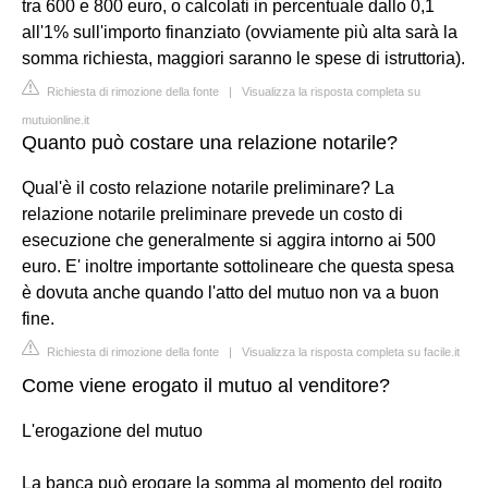
tra 600 e 800 euro, o calcolati in percentuale dallo 0,1
all'1% sull'importo finanziato (ovviamente più alta sarà la
somma richiesta, maggiori saranno le spese di istruttoria).
Richiesta di rimozione della fonte
|
Visualizza la risposta completa su
mutuionline.it
Quanto può costare una relazione notarile?
Qual'è il costo relazione notarile preliminare? La
relazione notarile preliminare prevede un costo di
esecuzione che generalmente si aggira intorno ai 500
euro. E' inoltre importante sottolineare che questa spesa
è dovuta anche quando l'atto del mutuo non va a buon
fine.
Richiesta di rimozione della fonte
|
Visualizza la risposta completa su facile.it
Come viene erogato il mutuo al venditore?
L'erogazione del mutuo
La banca può erogare la somma al momento del rogito