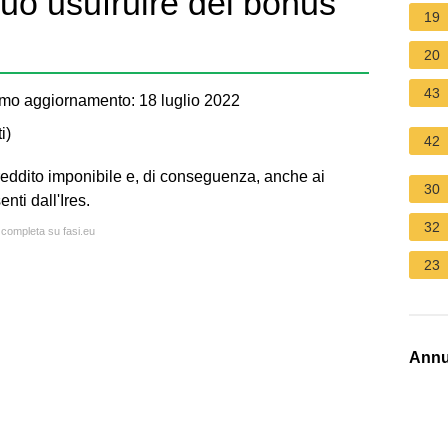
uò usufruire del bonus
19
20
43
mo aggiornamento: 18 luglio 2022
i
)
42
n reddito imponibile e, di conseguenza, anche ai
30
nti dall'Ires.
32
a completa su fasi.eu
23
Annu