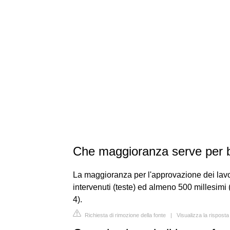
Che maggioranza serve per 
La maggioranza per l'approvazione dei lavori
intervenuti (teste) ed almeno 500 millesimi 
4).
Richiesta di rimozione della fonte
|
Visualizza la rispost