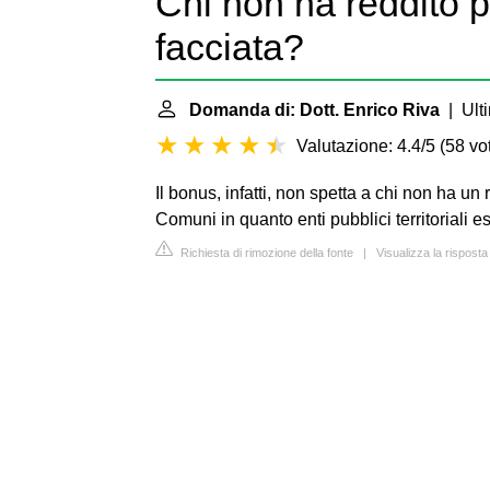
Chi non ha reddito p
facciata?
Domanda di: Dott. Enrico Riva
| Ulti
Valutazione: 4.4/5
(
58 vot
Il bonus, infatti, non spetta a chi non ha u
Comuni in quanto enti pubblici territoriali ese
Richiesta di rimozione della fonte
|
Visualizza la rispost