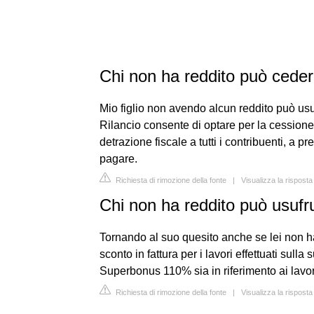
Chi non ha reddito può cedere
Mio figlio non avendo alcun reddito può usu
Rilancio consente di optare per la cessione d
detrazione fiscale a tutti i contribuenti, a
pagare.
Richiesta di rimozione della fonte
|
Visualizza la risposta
Chi non ha reddito può usufru
Tornando al suo quesito anche se lei non h
sconto in fattura per i lavori effettuati sulla
Superbonus 110% sia in riferimento ai lavori
Richiesta di rimozione della fonte
|
Visualizza la risposta