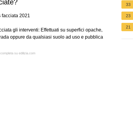
ciate?
33
 facciata 2021
23
21
ata gli interventi: Effettuati su superfici opache,
strada oppure da qualsiasi suolo ad uso e pubblica
a completa su edilizia.com