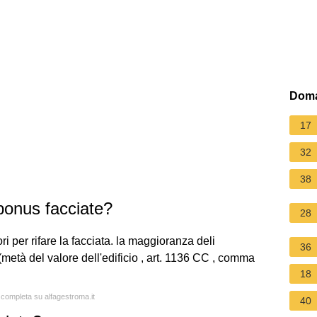
Doma
17
32
38
bonus facciate?
28
 per rifare la facciata. la maggioranza deli
36
(metà del valore dell'edificio , art. 1136 CC , comma
18
a completa su alfagestroma.it
40