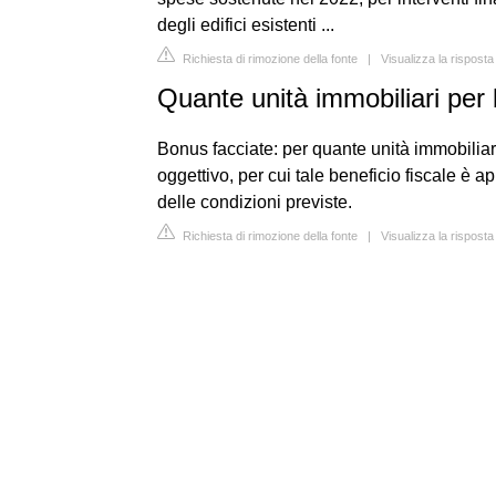
degli edifici esistenti ...
Richiesta di rimozione della fonte
|
Visualizza la rispost
Quante unità immobiliari per
Bonus facciate: per quante unità immobiliari
oggettivo, per cui tale beneficio fiscale è ap
delle condizioni previste.
Richiesta di rimozione della fonte
|
Visualizza la risposta