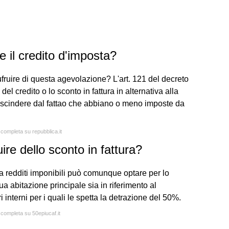
 il credito d'imposta?
fruire di questa agevolazione? L'art. 121 del decreto
el credito o lo sconto in fattura in alternativa alla
 prescindere dal fattao che abbiano o meno imposte da
 completa su repubblica.it
ire dello sconto in fattura?
a redditi imponibili può comunque optare per lo
 sua abitazione principale sia in riferimento al
 interni per i quali le spetta la detrazione del 50%.
 completa su 50epiucaf.it