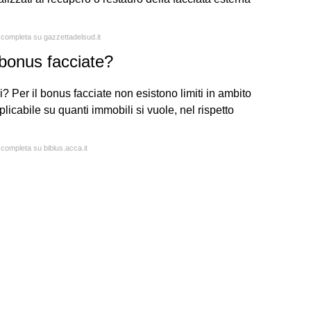
a completa su gazzettadelsud.it
 bonus facciate?
? Per il bonus facciate non esistono limiti in ambito
plicabile su quanti immobili si vuole, nel rispetto
 completa su biblus.acca.it