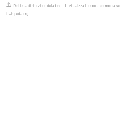
Richiesta di rimozione della fonte
|
Visualizza la risposta completa su
it.wikipedia.org