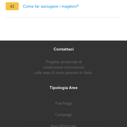
42
Come far asciugare i maglioni?
Contattaci
Progetto amatoriale di
condivisione informazioni
sulle aree di sosta presenti in Italia.
Tipologia Aree
Parcheggi
Campeggi
Aree Attrezzate