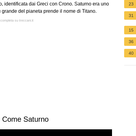
o, identificata dai Greci con Crono. Saturno era uno
23
più grande del pianeta prende il nome di Titano.
31
 completa su treccani.it
15
36
40
li Come Saturno