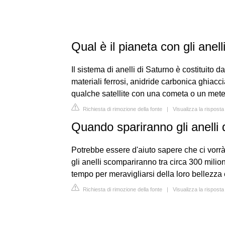
Qual è il pianeta con gli anell
Il sistema di anelli di Saturno è costituito da
materiali ferrosi, anidride carbonica ghiacci
qualche satellite con una cometa o un mete
Richiesta di rimozione della fonte
|
Visualizza la risposta
Quando spariranno gli anelli 
Potrebbe essere d'aiuto sapere che ci vorrà
gli anelli scompariranno tra circa 300 milion
tempo per meravigliarsi della loro bellezza e
Richiesta di rimozione della fonte
|
Visualizza la risposta