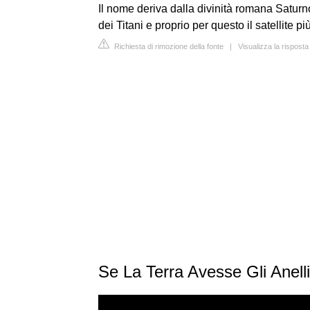
Il nome deriva dalla divinità romana Saturn
dei Titani e proprio per questo il satellite 
Richiesta di rimozione della fonte
|
Visualizza la risposta
Se La Terra Avesse Gli Anel