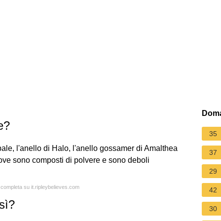
Doma
e?
35
ipale, l'anello di Halo, l'anello gossamer di Amalthea
37
Giove sono composti di polvere e sono deboli
29
a completa su it.ripleybelieves.com
42
sì?
30