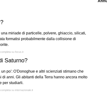
Annu
i?
 una miriade di particelle, polvere, ghiaccio, silicati,
ata formatisi probabilmente dalla collisione di
orite.
 completa su focus.it
di Saturno?
 un po': O'Donoghue e altri scienziati stimano che
i di anni. Gli abitanti della Terra hanno ancora molto
 per studiarli.
 completa su internazionale.it