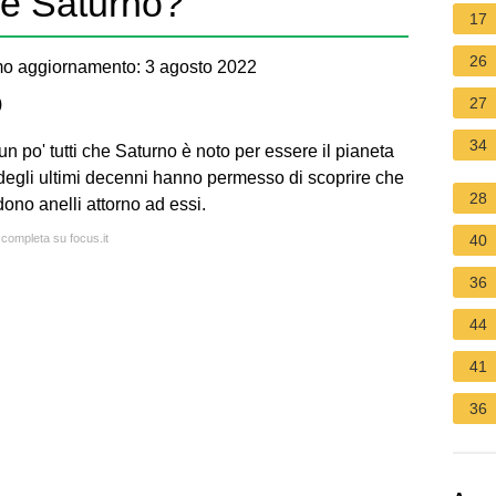
me Saturno?
17
26
mo aggiornamento: 3 agosto 2022
)
27
34
n po' tutti che Saturno è noto per essere il pianeta
 degli ultimi decenni hanno permesso di scoprire che
28
no anelli attorno ad essi.
 completa su focus.it
40
36
44
41
36