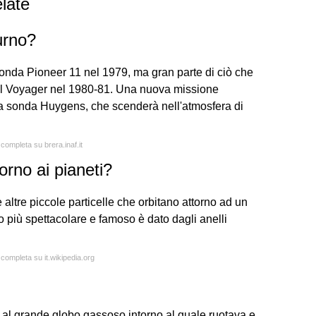
late
urno?
 sonda Pioneer 11 nel 1979, ma gran parte di ciò che
al Voyager nel 1980-81. Una nuova missione
ella sonda Huygens, che scenderà nell'atmosfera di
 completa su brera.inaf.it
orno ai pianeti?
 altre piccole particelle che orbitano attorno ad un
 più spettacolare e famoso è dato dagli anelli
 completa su it.wikipedia.org
o al grande globo gassoso intorno al quale ruotava e