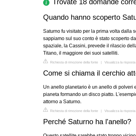
Trovate 18 domande corre
Quando hanno scoperto Sat
Saturno fu visitato per la prima volta dalla
sappiamo sul suo conto è stato scoperto d
spaziale, la Cassini, prevede il rilascio d
Titano, il maggiore dei suoi satelliti.
Richiesta di rimozione della fonte
|
Visualizza la risposta
Come si chiama il cerchio att
Un anello planetario è un anello di polveri e
pianeta formando un disco piatto. L'esempio
attorno a Saturno.
Richiesta di rimozione della fonte
|
Visualizza la risposta
Perché Saturno ha l'anello?
Questo satellite sarebbe stato troppo vicin