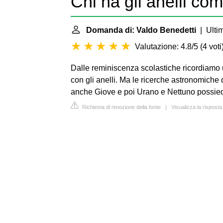
Chi ha gli anelli co
Domanda di: Valdo Benedetti
| Ulti
Valutazione: 4.8/5
(
4 voti
Dalle reminiscenza scolastiche ricordiamo u
con gli anelli. Ma le ricerche astronomiche
anche Giove e poi Urano e Nettuno possiedo
Richiesta di rimozione della fonte
|
Visualizza la risposta