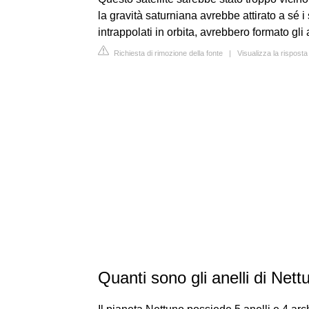
la gravità saturniana avrebbe attirato a sé i
intrappolati in orbita, avrebbero formato gli a
Richiesta di rimozione della fonte
|
Visualizza la risposta 
Quanti sono gli anelli di Net