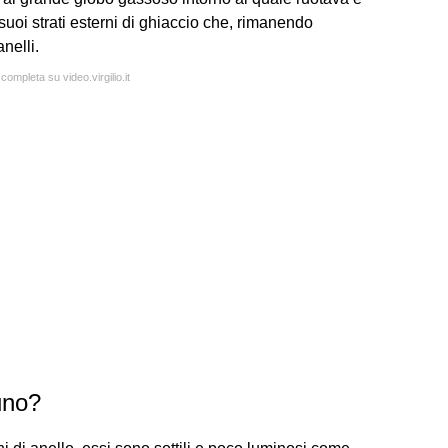
 suoi strati esterni di ghiaccio che, rimanendo
nelli.
completa su video.virgilio.it
tuno?