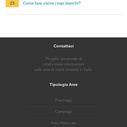
23
Come fare uscire i capi bianchi?
Contattaci
Progetto amatoriale di
condivisione informazioni
sulle aree di sosta presenti in Italia.
Tipologia Aree
Parcheggi
Campeggi
Aree Attrezzate