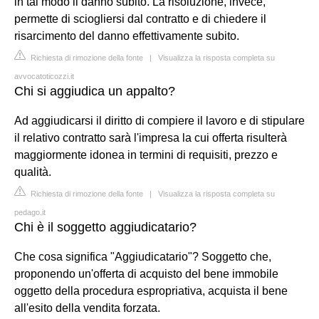
in tal modo il danno subito. La risoluzione, invece,
permette di sciogliersi dal contratto e di chiedere il
risarcimento del danno effettivamente subito.
Richiesta di rimozione della fonte
|
Visualizza la risposta completa su
avvocatoticozzi.it
Chi si aggiudica un appalto?
Ad aggiudicarsi il diritto di compiere il lavoro e di stipulare
il relativo contratto sarà l'impresa la cui offerta risulterà
maggiormente idonea in termini di requisiti, prezzo e
qualità.
Richiesta di rimozione della fonte
|
Visualizza la risposta completa su
pedago.it
Chi è il soggetto aggiudicatario?
Che cosa significa "Aggiudicatario"? Soggetto che,
proponendo un'offerta di acquisto del bene immobile
oggetto della procedura espropriativa, acquista il bene
all'esito della vendita forzata.