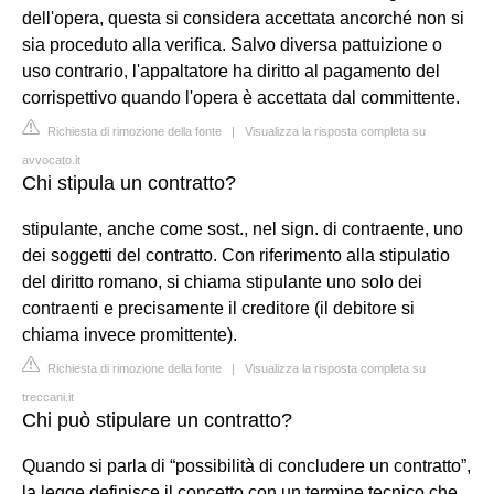
dell'opera, questa si considera accettata ancorché non si
sia proceduto alla verifica. Salvo diversa pattuizione o
uso contrario, l'appaltatore ha diritto al pagamento del
corrispettivo quando l'opera è accettata dal committente.
Richiesta di rimozione della fonte
|
Visualizza la risposta completa su
avvocato.it
Chi stipula un contratto?
stipulante, anche come sost., nel sign. di contraente, uno
dei soggetti del contratto. Con riferimento alla stipulatio
del diritto romano, si chiama stipulante uno solo dei
contraenti e precisamente il creditore (il debitore si
chiama invece promittente).
Richiesta di rimozione della fonte
|
Visualizza la risposta completa su
treccani.it
Chi può stipulare un contratto?
Quando si parla di “possibilità di concludere un contratto”,
la legge definisce il concetto con un termine tecnico che