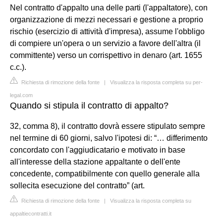
Nel contratto d'appalto una delle parti (l'appaltatore), con
organizzazione di mezzi necessari e gestione a proprio
rischio (esercizio di attività d'impresa), assume l'obbligo
di compiere un'opera o un servizio a favore dell'altra (il
committente) verso un corrispettivo in denaro (art. 1655
c.c.).
Richiesta di rimozione della fonte
|
Visualizza la risposta completa su per-
legal.com
Quando si stipula il contratto di appalto?
32, comma 8), il contratto dovrà essere stipulato sempre
nel termine di 60 giorni, salvo l'ipotesi di: “… differimento
concordato con l'aggiudicatario e motivato in base
all'interesse della stazione appaltante o dell'ente
concedente, compatibilmente con quello generale alla
sollecita esecuzione del contratto” (art.
Richiesta di rimozione della fonte
|
Visualizza la risposta completa su
appaltiecontratti.it