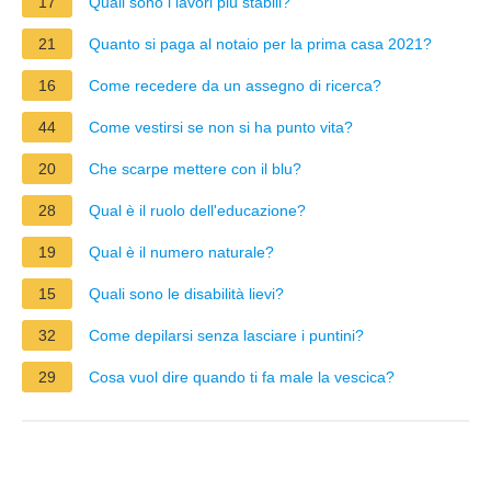
17
Quali sono i lavori più stabili?
21
Quanto si paga al notaio per la prima casa 2021?
16
Come recedere da un assegno di ricerca?
44
Come vestirsi se non si ha punto vita?
20
Che scarpe mettere con il blu?
28
Qual è il ruolo dell'educazione?
19
Qual è il numero naturale?
15
Quali sono le disabilità lievi?
32
Come depilarsi senza lasciare i puntini?
29
Cosa vuol dire quando ti fa male la vescica?