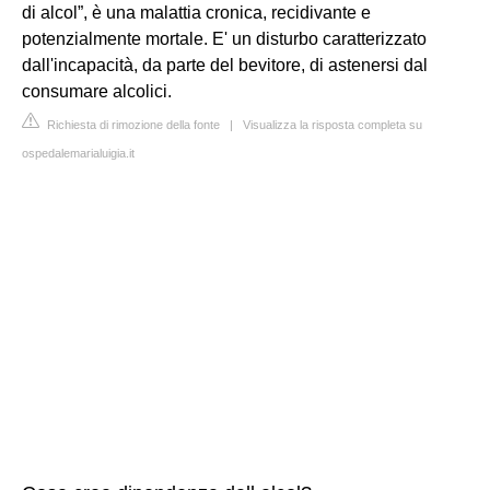
di alcol”, è una malattia cronica, recidivante e
potenzialmente mortale. E' un disturbo caratterizzato
dall'incapacità, da parte del bevitore, di astenersi dal
consumare alcolici.
Richiesta di rimozione della fonte
|
Visualizza la risposta completa su
ospedalemarialuigia.it