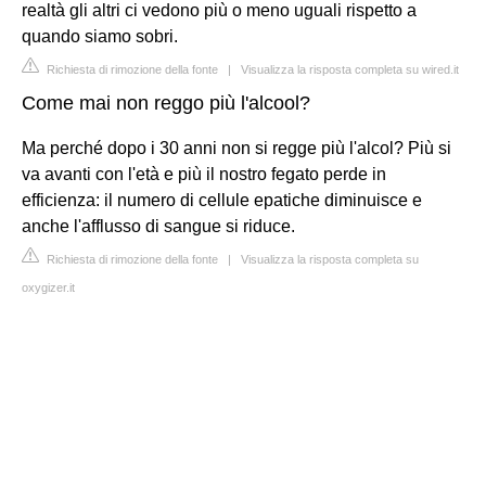
realtà gli altri ci vedono più o meno uguali rispetto a
quando siamo sobri.
Richiesta di rimozione della fonte
|
Visualizza la risposta completa su wired.it
Come mai non reggo più l'alcool?
Ma perché dopo i 30 anni non si regge più l'alcol? Più si
va avanti con l'età e più il nostro fegato perde in
efficienza: il numero di cellule epatiche diminuisce e
anche l'afflusso di sangue si riduce.
Richiesta di rimozione della fonte
|
Visualizza la risposta completa su
oxygizer.it