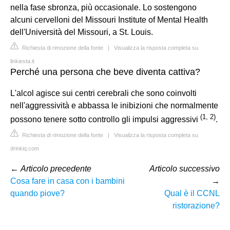
nella fase sbronza, più occasionale. Lo sostengono
alcuni cervelloni del Missouri Institute of Mental Health
dell'Università del Missouri, a St. Louis.
Richiesta di rimozione della fonte
|
Visualizza la risposta completa su
linkiesta.it
Perché una persona che beve diventa cattiva?
L'alcol agisce sui centri cerebrali che sono coinvolti
nell'aggressività e abbassa le inibizioni che normalmente
(
1
,
2
)
possono tenere sotto controllo gli impulsi aggressivi
.
Richiesta di rimozione della fonte
|
Visualizza la risposta completa su
drinkiq.com
←
Articolo precedente
Articolo successivo
Cosa fare in casa con i bambini
→
quando piove?
Qual è il CCNL
ristorazione?