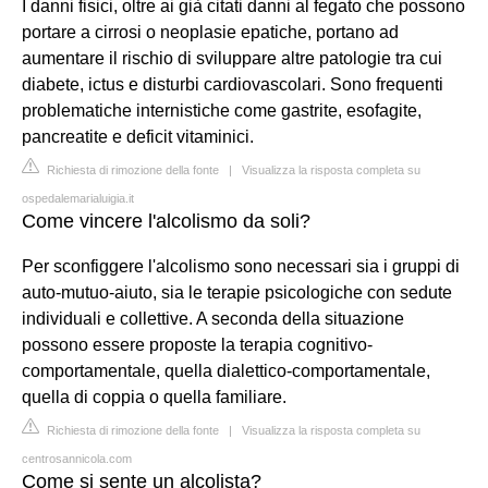
I danni fisici, oltre ai già citati danni al fegato che possono
portare a cirrosi o neoplasie epatiche, portano ad
aumentare il rischio di sviluppare altre patologie tra cui
diabete, ictus e disturbi cardiovascolari. Sono frequenti
problematiche internistiche come gastrite, esofagite,
pancreatite e deficit vitaminici.
Richiesta di rimozione della fonte
|
Visualizza la risposta completa su
ospedalemarialuigia.it
Come vincere l'alcolismo da soli?
Per sconfiggere l'alcolismo sono necessari sia i gruppi di
auto-mutuo-aiuto, sia le terapie psicologiche con sedute
individuali e collettive. A seconda della situazione
possono essere proposte la terapia cognitivo-
comportamentale, quella dialettico-comportamentale,
quella di coppia o quella familiare.
Richiesta di rimozione della fonte
|
Visualizza la risposta completa su
centrosannicola.com
Come si sente un alcolista?