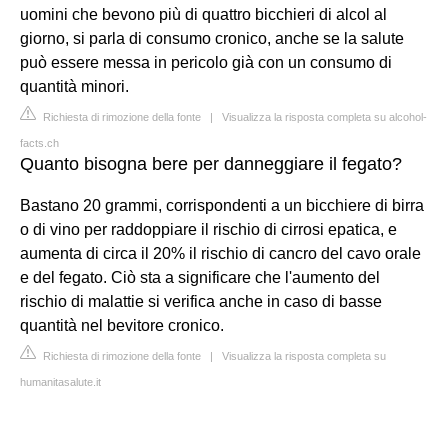
uomini che bevono più di quattro bicchieri di alcol al
giorno, si parla di consumo cronico, anche se la salute
può essere messa in pericolo già con un consumo di
quantità minori.
Richiesta di rimozione della fonte
|
Visualizza la risposta completa su alcohol-
facts.ch
Quanto bisogna bere per danneggiare il fegato?
Bastano 20 grammi, corrispondenti a un bicchiere di birra
o di vino per raddoppiare il rischio di cirrosi epatica, e
aumenta di circa il 20% il rischio di cancro del cavo orale
e del fegato. Ciò sta a significare che l'aumento del
rischio di malattie si verifica anche in caso di basse
quantità nel bevitore cronico.
Richiesta di rimozione della fonte
|
Visualizza la risposta completa su
humanitasalute.it