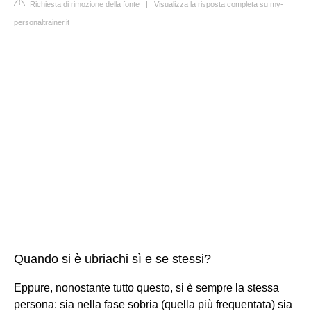
Richiesta di rimozione della fonte
|
Visualizza la risposta completa su my-
personaltrainer.it
Quando si è ubriachi sì e se stessi?
Eppure, nonostante tutto questo, si è sempre la stessa
persona: sia nella fase sobria (quella più frequentata) sia