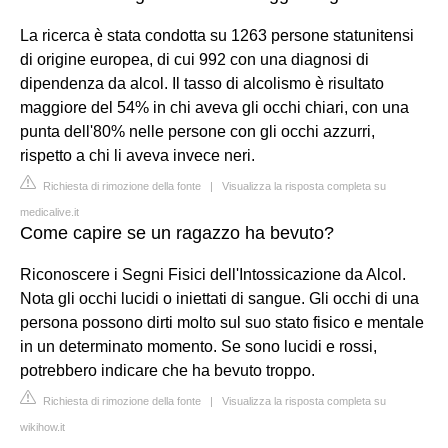
La ricerca è stata condotta su 1263 persone statunitensi
di origine europea, di cui 992 con una diagnosi di
dipendenza da alcol. Il tasso di alcolismo è risultato
maggiore del 54% in chi aveva gli occhi chiari, con una
punta dell'80% nelle persone con gli occhi azzurri,
rispetto a chi li aveva invece neri.
Richiesta di rimozione della fonte
|
Visualizza la risposta completa su
medicalive.it
Come capire se un ragazzo ha bevuto?
Riconoscere i Segni Fisici dell'Intossicazione da Alcol.
Nota gli occhi lucidi o iniettati di sangue. Gli occhi di una
persona possono dirti molto sul suo stato fisico e mentale
in un determinato momento. Se sono lucidi e rossi,
potrebbero indicare che ha bevuto troppo.
Richiesta di rimozione della fonte
|
Visualizza la risposta completa su
wikihow.it