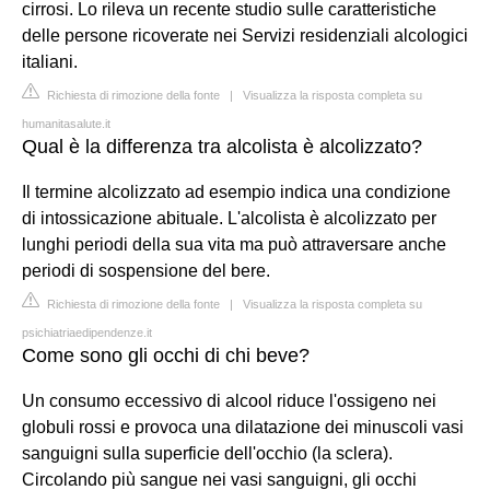
cirrosi. Lo rileva un recente studio sulle caratteristiche
delle persone ricoverate nei Servizi residenziali alcologici
italiani.
Richiesta di rimozione della fonte
|
Visualizza la risposta completa su
humanitasalute.it
Qual è la differenza tra alcolista è alcolizzato?
Il termine alcolizzato ad esempio indica una condizione
di intossicazione abituale. L'alcolista è alcolizzato per
lunghi periodi della sua vita ma può attraversare anche
periodi di sospensione del bere.
Richiesta di rimozione della fonte
|
Visualizza la risposta completa su
psichiatriaedipendenze.it
Come sono gli occhi di chi beve?
Un consumo eccessivo di alcool riduce l'ossigeno nei
globuli rossi e provoca una dilatazione dei minuscoli vasi
sanguigni sulla superficie dell'occhio (la sclera).
Circolando più sangue nei vasi sanguigni, gli occhi