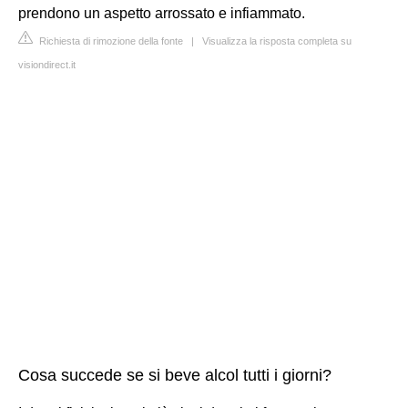
prendono un aspetto arrossato e infiammato.
Richiesta di rimozione della fonte
|
Visualizza la risposta completa su
visiondirect.it
Cosa succede se si beve alcol tutti i giorni?