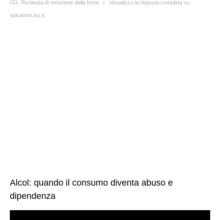
Richiesta di rimozione della fonte
|
Visualizza la risposta completa su
epicentro.iss.it
Alcol: quando il consumo diventa abuso e
dipendenza