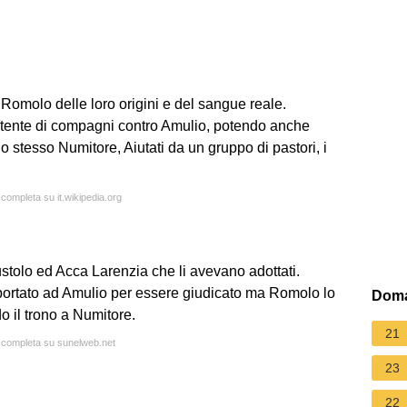
Romolo delle loro origini e del sangue reale.
tente di compagni contro Amulio, potendo anche
o stesso Numitore, Aiutati da un gruppo di pastori, i
 completa su it.wikipedia.org
ustolo ed Acca Larenzia che li avevano adottati.
u portato ad Amulio per essere giudicato ma Romolo lo
Doma
o il trono a Numitore.
21
a completa su sunelweb.net
23
22