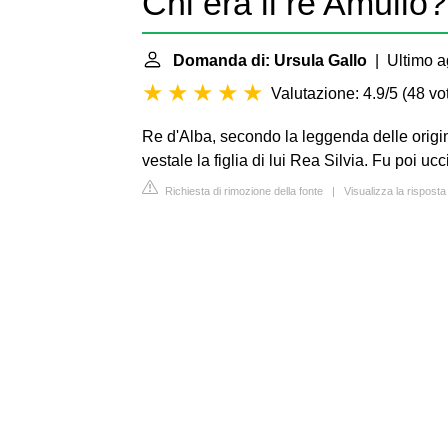
Chi era il re Amulio?
Domanda di: Ursula Gallo
| Ultimo a
Valutazione: 4.9/5
(
48 vot
Re d'Alba, secondo la leggenda delle origini
vestale la figlia di lui Rea Silvia. Fu poi u
Richiesta di rimozione della fonte
|
Visualizza la risposta