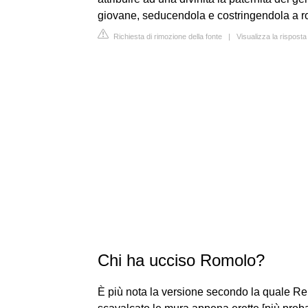
giovane, seducendola e costringendola a rom
Richiesta di rimozione della fonte
|
Visualizza la rispost
Chi ha ucciso Romolo?
È più nota la versione secondo la quale Remo