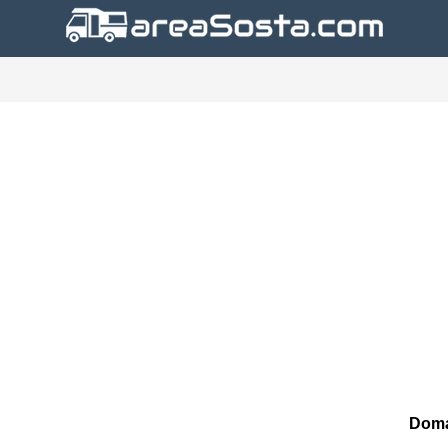
?
Doma