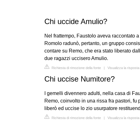
Chi uccide Amulio?
Nel frattempo, Faustolo aveva raccontato a 
Romolo radunò, pertanto, un gruppo consis
contare su Remo, che era stato liberato dall
due ragazzi uccisero Amulio.
Richiesta di rimozione della fonte
|
Visualizza la risposta
Chi uccise Numitore?
I gemelli divennero adulti, nella casa di Fa
Remo, coinvolto in una rissa fra pastori, f
liberò ed uccise lo zio usurpatore restituend
Richiesta di rimozione della fonte
|
Visualizza la rispost