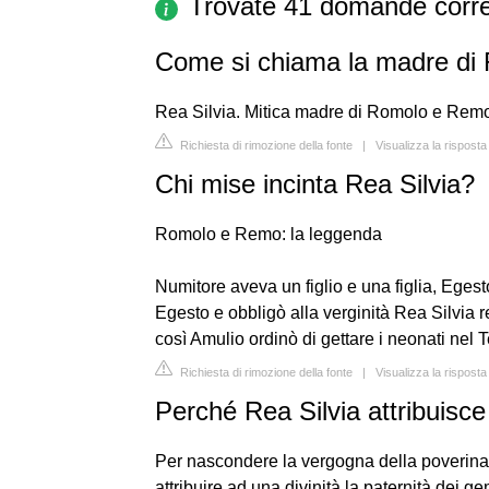
Trovate 41 domande corre
Come si chiama la madre d
Rea Silvia. Mitica madre di Romolo e Remo.
Richiesta di rimozione della fonte
|
Visualizza la risposta
Chi mise incinta Rea Silvia?
Romolo e Remo: la leggenda
Numitore aveva un figlio e una figlia, Egest
Egesto e obbligò alla verginità Rea Silvia r
così Amulio ordinò di gettare i neonati nel 
Richiesta di rimozione della fonte
|
Visualizza la rispost
Perché Rea Silvia attribuisce
Per nascondere la vergogna della poverina e
attribuire ad una divinità la paternità dei ge