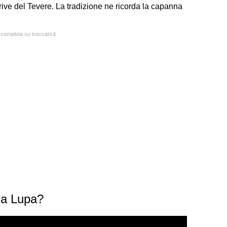
ive del Tevere. La tradizione ne ricorda la capanna
 completa su treccani.it
la Lupa?