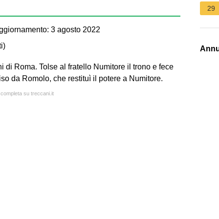
29
ggiornamento: 3 agosto 2022
i
)
Annu
 di Roma. Tolse al fratello Numitore il trono e fece
cciso da Romolo, che restituì il potere a Numitore.
 completa su treccani.it