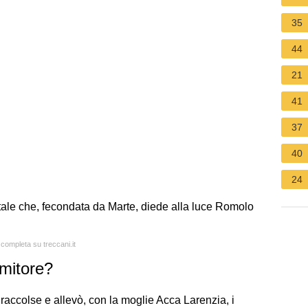
35
44
21
41
37
40
24
tale che, fecondata da Marte, diede alla luce Romolo
 completa su treccani.it
umitore?
raccolse e allevò, con la moglie Acca Larenzia, i