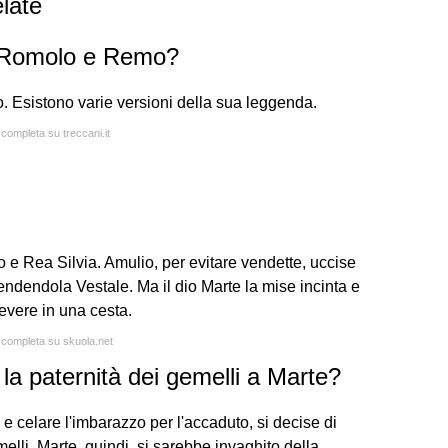
late
i Romolo e Remo?
 Esistono varie versioni della sua leggenda.
 completa su treccani.it
o e Rea Silvia. Amulio, per evitare vendette, uccise
endendola Vestale. Ma il dio Marte la mise incinta e
Tevere in una cesta.
a completa su skuola.net
 la paternità dei gemelli a Marte?
 celare l'imbarazzo per l'accaduto, si decise di
melli. Marte, quindi, si sarebbe invaghito della