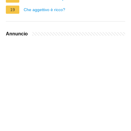
19
Che aggettivo è ricco?
Annuncio