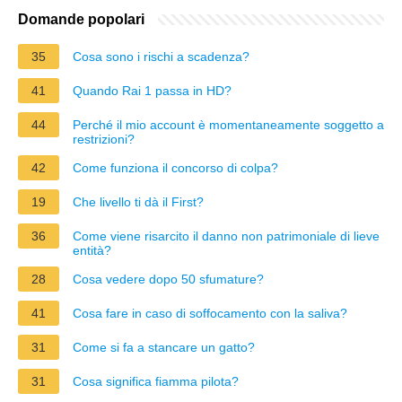
Domande popolari
35
Cosa sono i rischi a scadenza?
41
Quando Rai 1 passa in HD?
44
Perché il mio account è momentaneamente soggetto a
restrizioni?
42
Come funziona il concorso di colpa?
19
Che livello ti dà il First?
36
Come viene risarcito il danno non patrimoniale di lieve
entità?
28
Cosa vedere dopo 50 sfumature?
41
Cosa fare in caso di soffocamento con la saliva?
31
Come si fa a stancare un gatto?
31
Cosa significa fiamma pilota?