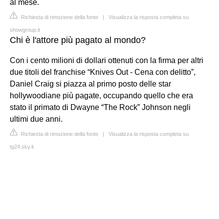
al mese.
Richiesta di rimozione della fonte
|
Visualizza la risposta completa su
showgroup.it
Chi è l'attore più pagato al mondo?
Con i cento milioni di dollari ottenuti con la firma per altri
due titoli del franchise “Knives Out - Cena con delitto”,
Daniel Craig si piazza al primo posto delle star
hollywoodiane più pagate, occupando quello che era
stato il primato di Dwayne “The Rock” Johnson negli
ultimi due anni.
Richiesta di rimozione della fonte
|
Visualizza la risposta completa su
tg24.sky.it