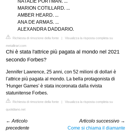
NATALIE PORTMAN. ...
MARION COTILLARD. ...
AMBER HEARD. ...
ANA DE ARMAS. ...
ALEXANDRA DADDARIO.
Richiesta di rimozione della fonte
|
Visualizza la risposta completa su
metallirari.com
Chi è stata l'attrice più pagata al mondo nel 2021
secondo Forbes?
Jennifer Lawrence, 25 anni, con 52 milioni di dollari è
l'attrice più pagata al mondo. La bella protagonista di
'Hunger Games' è stata incoronata dalla rivista
statunitense Forbes.
Richiesta di rimozione della fonte
|
Visualizza la risposta completa su
quotidiano.net
←
Articolo
Articolo successivo
→
precedente
Come si chiama il diamante