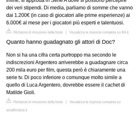
Infine, si approda in Serie A dove si possono percepire
dei veri stipendi. Di media, parliamo di somme che vanno
dai 1.200€ (in caso di giocatori alle prime esperienze) ai
6.000€ al mese per i giocatori più esperti e talentuosi.
Richiesta di rimozione della fonte
|
Visualizza la risposta completa su l84.it
Quanto hanno guadagnato gli attori di Doc?
Non si ha una cifra certa purtroppo ma secondo le
indiscrezioni Argentero arriverebbe a guadagnare circa
200 mila euro per film, questa però è chiaramente una
serie tv. Di poco inferiore o comunque molto simile a
quello di Luca Argentero, dovrebbe essere il cachet di
Matilde Gioli.
Richiesta di rimozione della fonte
|
Visualizza la risposta completa su
amalfinotizie.it