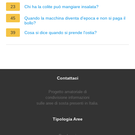
23
Chi ha la colite può mangiare insalata?
45
Quando la macchina diventa d'epoca e non si paga il
bollo?
39
Cosa si dice quando si prende l'ostia?
Contattaci
Progetto amatoriale di
condivisione informazioni
sulle aree di sosta presenti in Italia.
Tipologia Aree