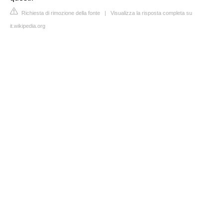
Richiesta di rimozione della fonte
|
Visualizza la risposta completa su
it.wikipedia.org