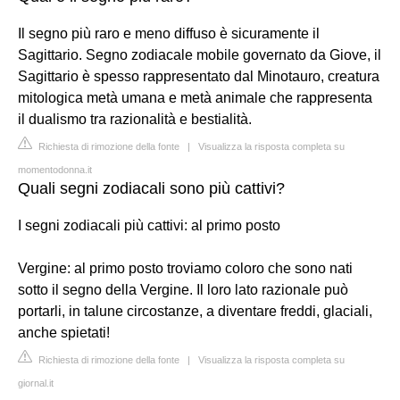
Il segno più raro e meno diffuso è sicuramente il
Sagittario. Segno zodiacale mobile governato da Giove, il
Sagittario è spesso rappresentato dal Minotauro, creatura
mitologica metà umana e metà animale che rappresenta
il dualismo tra razionalità e bestialità.
Richiesta di rimozione della fonte
|
Visualizza la risposta completa su
momentodonna.it
Quali segni zodiacali sono più cattivi?
I segni zodiacali più cattivi: al primo posto
Vergine: al primo posto troviamo coloro che sono nati
sotto il segno della Vergine. Il loro lato razionale può
portarli, in talune circostanze, a diventare freddi, glaciali,
anche spietati!
Richiesta di rimozione della fonte
|
Visualizza la risposta completa su
giornal.it