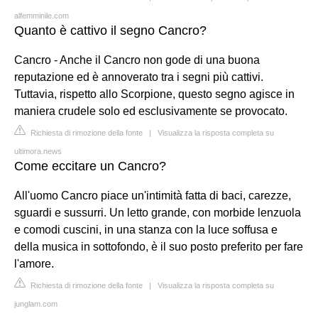
alfemminile.com
Quanto è cattivo il segno Cancro?
Cancro - Anche il Cancro non gode di una buona
reputazione ed è annoverato tra i segni più cattivi.
Tuttavia, rispetto allo Scorpione, questo segno agisce in
maniera crudele solo ed esclusivamente se provocato.
Richiesta di rimozione della fonte
|
Visualizza la risposta completa su
ultimora.news
Come eccitare un Cancro?
All'uomo Cancro piace un'intimità fatta di baci, carezze,
sguardi e sussurri. Un letto grande, con morbide lenzuola
e comodi cuscini, in una stanza con la luce soffusa e
della musica in sottofondo, è il suo posto preferito per fare
l'amore.
Richiesta di rimozione della fonte
|
Visualizza la risposta completa su
junglam.com