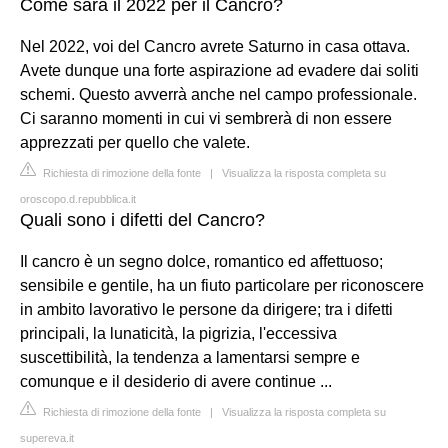
Come sarà il 2022 per il Cancro?
Nel 2022, voi del Cancro avrete Saturno in casa ottava.
Avete dunque una forte aspirazione ad evadere dai soliti
schemi. Questo avverrà anche nel campo professionale.
Ci saranno momenti in cui vi sembrerà di non essere
apprezzati per quello che valete.
Richiesta di rimozione della fonte
|
Visualizza la risposta completa su
oroscopo.d.repubblica.it
Quali sono i difetti del Cancro?
Il cancro è un segno dolce, romantico ed affettuoso;
sensibile e gentile, ha un fiuto particolare per riconoscere
in ambito lavorativo le persone da dirigere; tra i difetti
principali, la lunaticità, la pigrizia, l'eccessiva
suscettibilità, la tendenza a lamentarsi sempre e
comunque e il desiderio di avere continue ...
Richiesta di rimozione della fonte
|
Visualizza la risposta completa su
supereva.it