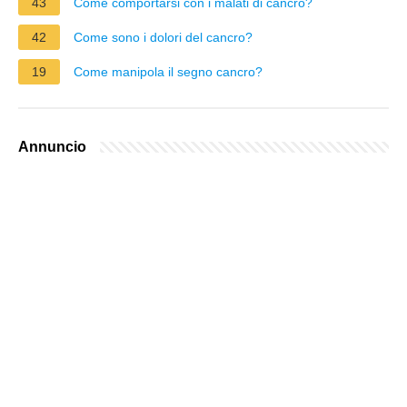
43
Come comportarsi con i malati di cancro?
42
Come sono i dolori del cancro?
19
Come manipola il segno cancro?
Annuncio