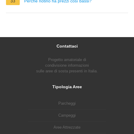
33
Perché notino ha prezzi così bassi?
Contattaci
Progetto amatoriale di
condivisione informazioni
sulle aree di sosta presenti in Italia.
Tipologia Aree
Parcheggi
Campeggi
Aree Attrezzate