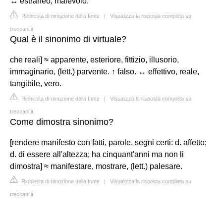
↔ estraneo, malevolo.
Richiesta di rimozione della fonte
|
Visualizza la risposta completa su
treccani.it
Qual è il sinonimo di virtuale?
che reali] ≈ apparente, esteriore, fittizio, illusorio,
immaginario, (lett.) parvente. ↑ falso. ↔ effettivo, reale,
tangibile, vero.
Richiesta di rimozione della fonte
|
Visualizza la risposta completa su
treccani.it
Come dimostra sinonimo?
[rendere manifesto con fatti, parole, segni certi: d. affetto;
d. di essere all'altezza; ha cinquant'anni ma non li
dimostra] ≈ manifestare, mostrare, (lett.) palesare.
Richiesta di rimozione della fonte
|
Visualizza la risposta completa su
treccani.it