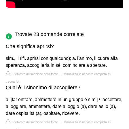
Trovate 23 domande correlate
Che significa aprirsi?
sim., il rifl. aprirsi con qualcuno); a. l'animo, il cuore alla
speranza, accoglierla in sé, cominciare a sperare.
Richiesta di rimozione della fonte
|
Visualizza la risposta completa su
treccani.it
Qual è il sinonimo di accogliere?
a. [far entrare, ammettere in un gruppo e sim.] ≈ accettare,
alloggiare, ammettere, dare alloggio (a), dare asilo (a),
dare ospitalità (a), ospitare, ricevere.
Richiesta di rimozione della fonte
|
Visualizza la risposta completa su