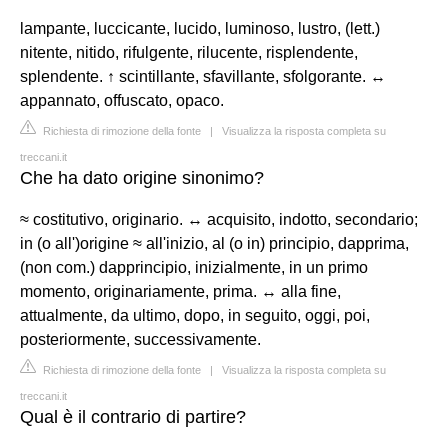
lampante, luccicante, lucido, luminoso, lustro, (lett.)
nitente, nitido, rifulgente, rilucente, risplendente,
splendente. ↑ scintillante, sfavillante, sfolgorante. ↔
appannato, offuscato, opaco.
Richiesta di rimozione della fonte
|
Visualizza la risposta completa su
treccani.it
Che ha dato origine sinonimo?
≈ costitutivo, originario. ↔ acquisito, indotto, secondario;
in (o all')origine ≈ all'inizio, al (o in) principio, dapprima,
(non com.) dapprincipio, inizialmente, in un primo
momento, originariamente, prima. ↔ alla fine,
attualmente, da ultimo, dopo, in seguito, oggi, poi,
posteriormente, successivamente.
Richiesta di rimozione della fonte
|
Visualizza la risposta completa su
treccani.it
Qual è il contrario di partire?