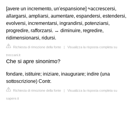
[avere un incremento, un'espansione] ≈accrescersi,
allargarsi, ampliarsi, aumentare, espandersi, estendersi,
evolversi, incrementarsi, ingrandirsi, potenziarsi,
progredire, rafforzarsi. ↔ diminuire, regredire,
ridimensionarsi, ridursi.
Richiesta di rimozione della fonte
|
Visualizza la risposta completa su
treccani.it
Che si apre sinonimo?
fondare, istituire; iniziare, inaugurare; indire (una
sottoscrizione) Contr.
Richiesta di rimozione della fonte
|
Visualizza la risposta completa su
sapere.it