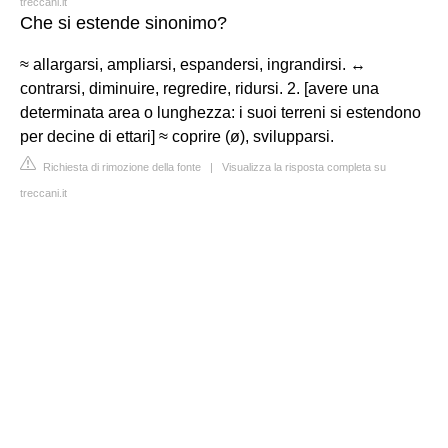
treccani.it
Che si estende sinonimo?
≈ allargarsi, ampliarsi, espandersi, ingrandirsi. ↔
contrarsi, diminuire, regredire, ridursi. 2. [avere una
determinata area o lunghezza: i suoi terreni si estendono
per decine di ettari] ≈ coprire (ø), svilupparsi.
Richiesta di rimozione della fonte
|
Visualizza la risposta completa su
treccani.it