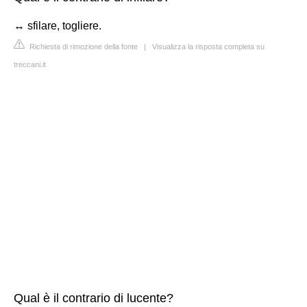
↔ sfilare, togliere.
Richiesta di rimozione della fonte
|
Visualizza la risposta completa su
treccani.it
Qual è il contrario di lucente?