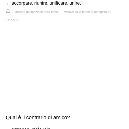
↔ accorpare, riunire, unificare, unire.
Richiesta di rimozione della fonte
|
Visualizza la risposta completa su
treccani.it
Qual è il contrario di amico?