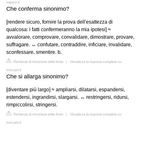
sapere.it
Che conferma sinonimo?
[rendere sicuro, fornire la prova dell'esattezza di
qualcosa: i fatti confermeranno la mia ipotesi] ≈
avvalorare, comprovare, convalidare, dimostrare, provare,
suffragare. ↔ confutare, contraddire, inficiare, invalidare,
sconfessare, smentire. b.
Richiesta di rimozione della fonte
|
Visualizza la risposta completa su
treccani.it
Che si allarga sinonimo?
[diventare più largo] ≈ ampliarsi, dilatarsi, espandersi,
estendersi, ingrandirsi, slargarsi. ↔ restringersi, ridursi,
rimpiccolirsi, stringersi.
Richiesta di rimozione della fonte
|
Visualizza la risposta completa su
treccani.it