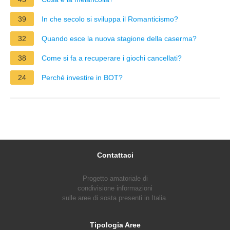
39
In che secolo si sviluppa il Romanticismo?
32
Quando esce la nuova stagione della caserma?
38
Come si fa a recuperare i giochi cancellati?
24
Perché investire in BOT?
Contattaci
Progetto amatoriale di
condivisione informazioni
sulle aree di sosta presenti in Italia.
Tipologia Aree