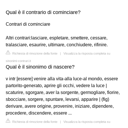
Qual è il contrario di cominciare?
Contrari di cominciare
Altri contrari:lasciare, espletare, smettere, cessare,
tralasciare, esaurire, ultimare, conchiudere, rifinire.
Richiesta di rimozione della fonte
|
Visualizza la risposta completa su
sinonimi-contrari.it
Qual è il sinonimo di nascere?
v intr [essere] venire alla vita-alla luce-al mondo, essere
partorito-generato, aprire gli occhi, vedere la luce |
scaturire, sgorgare, aver la sorgente, germogliare, fiorire,
sbocciare, sorgere, spuntare, levarsi, apparire | (fig)
derivare, avere origine, provenire, iniziare, dipendere,
procedere, discendere, essere ...
Richiesta di rimozione della fonte
|
Visualizza la risposta completa su