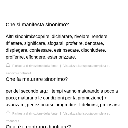
Che si manifesta sinonimo?
Altri sinonimi:scoprire, dichiarare, rivelare, rendere,
riflettere, significare, sfogarsi, proferire, denotare,
dispiegare, confessare, estrinsecare, dischiudere,
profferire, effondere, esteriorizzare.
Richiesta di rimozione della fonte
|
Visualizza la risposta completa su
sinonimi-contrari.it
Che fa maturare sinonimo?
per del secondo arg.: i tempi vanno maturando a poco a
poco; maturano le condizioni per la promozione] ≈
avanzare, perfezionarsi, progredire. ‖ definirsi, precisarsi.
Richiesta di rimozione della fonte
|
Visualizza la risposta completa su
treccani.it
Qual è il contrario di infilare?