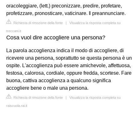
oracoleggiare, (lett.) preconizzare, predire, profetare,
profetizzare, pronosticare, vaticinare. ‖ preannunciare.
Richiesta di rimozione della fonte
|
Visualizza la risposta completa su
treccani.it
Cosa vuol dire accogliere una persona?
La parola accoglienza indica il modo di accogliere, di
ricevere una persona, soprattutto se questa persona è un
ospite. L'accoglienza può essere amichevole, affettuosa,
festosa, calorosa, cordiale, oppure fredda, scortese. Fare
buona, cattiva accoglienza a qualcuno significa
accogliere bene o male una persona.
Richiesta di rimozione della fonte
|
Visualizza la risposta completa su
raiscuola.rai.it