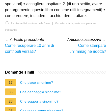
spettatori] ≈ accogliere, ospitare. 2. [di uno scritto, avere
per argomento: questo libro contiene utili insegnamenti] ≈
comprendere, includere, racchiu- dere, trattare.
Richiesta di rimozione della fonte
|
Visualizza la risposta completa su
treccani.it
←
Articolo precedente
Articolo successivo
→
Come recuperare 10 anni di
Come stampare
contributi versati?
un'immagine ridotta?
Domande simili
17
Che piace sinonimo?
35
Che danneggia sinonimo?
23
Che sopporta sinonimo?
25
Che tenga conto sinonimo?