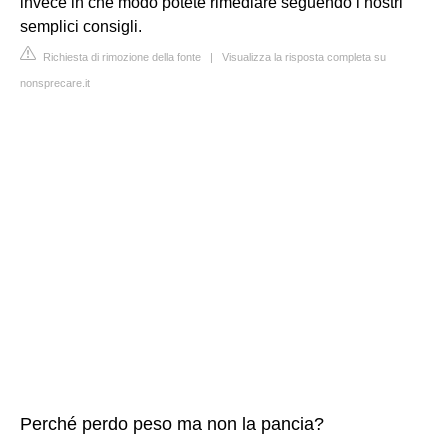
invece in che modo potete rimediare seguendo i nostri
semplici consigli.
Richiesta di rimozione della fonte
|
Visualizza la risposta completa su
nonsprecare.it
Perché perdo peso ma non la pancia?