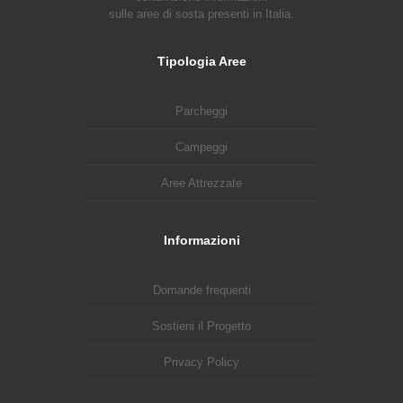
sulle aree di sosta presenti in Italia.
Tipologia Aree
Parcheggi
Campeggi
Aree Attrezzate
Informazioni
Domande frequenti
Sostieni il Progetto
Privacy Policy