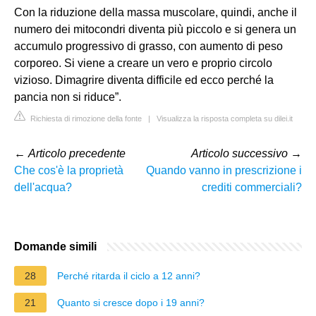
Con la riduzione della massa muscolare, quindi, anche il
numero dei mitocondri diventa più piccolo e si genera un
accumulo progressivo di grasso, con aumento di peso
corporeo. Si viene a creare un vero e proprio circolo
vizioso. Dimagrire diventa difficile ed ecco perché la
pancia non si riduce”.
Richiesta di rimozione della fonte
|
Visualizza la risposta completa su dilei.it
←
Articolo precedente
Articolo successivo
→
Che cos'è la proprietà
Quando vanno in prescrizione i
dell'acqua?
crediti commerciali?
Domande simili
28
Perché ritarda il ciclo a 12 anni?
21
Quanto si cresce dopo i 19 anni?