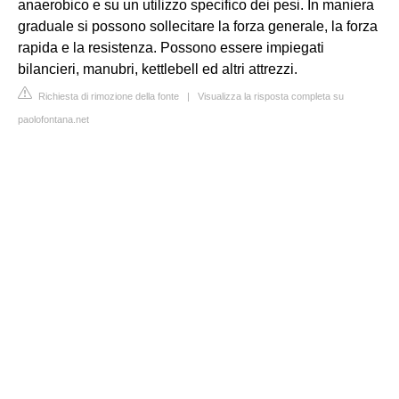
anaerobico e su un utilizzo specifico dei pesi. In maniera
graduale si possono sollecitare la forza generale, la forza
rapida e la resistenza. Possono essere impiegati
bilancieri, manubri, kettlebell ed altri attrezzi.
Richiesta di rimozione della fonte
|
Visualizza la risposta completa su
paolofontana.net