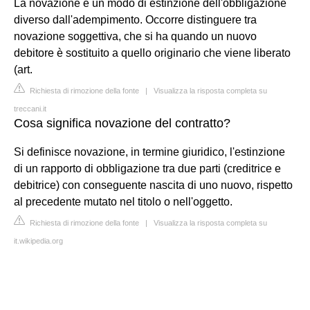
La novazione è un modo di estinzione dell'obbligazione
diverso dall'adempimento. Occorre distinguere tra
novazione soggettiva, che si ha quando un nuovo
debitore è sostituito a quello originario che viene liberato
(art.
Richiesta di rimozione della fonte
|
Visualizza la risposta completa su
treccani.it
Cosa significa novazione del contratto?
Si definisce novazione, in termine giuridico, l'estinzione
di un rapporto di obbligazione tra due parti (creditrice e
debitrice) con conseguente nascita di uno nuovo, rispetto
al precedente mutato nel titolo o nell'oggetto.
Richiesta di rimozione della fonte
|
Visualizza la risposta completa su
it.wikipedia.org