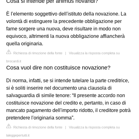
Cosa si intende per animus novandi?
È l'elemento soggettivo dell'istituto della novazione. La
volontà di estinguere la precedente obbligazione per
farne sorgere una nuova, deve risultare in modo non
equivoco, altrimenti la nuova obbligazione affiancherà
quella originaria.
Richiesta di rimozione della fonte
|
Visualizza la risposta completa su
brocardi.it
Cosa vuol dire non costituisce novazione?
Di norma, infatti, se si intende tutelare la parte creditrice,
si è soliti inserire nel documento una clausola di
salvaguardia di simile tenore: “Il presente accordo non
costituisce novazione del credito e, pertanto, in caso di
mancato pagamento dell'importo ridotto, il creditore potrà
pretendere l'originaria somma”.
Richiesta di rimozione della fonte
|
Visualizza la risposta completa su
laleggepertutti.it