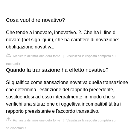
Cosa vuol dire novativo?
Che tende a innovare, innovativo. 2. Che ha il fine di
novare (nel sign. giur.), che ha carattere di novazione:
obbligazione novativa.
Richiesta di rimozione della fonte
|
Visualizza la risposta completa su
treccani.it
Quando la transazione ha effetto novativo?
Si qualifica come transazione novativa quella transazione
che determina l'estinzione del rapporto precedente,
sostituendosi ad esso integralmente, in modo che si
verifichi una situazione di oggettiva incompatibilità tra il
rapporto preesistente e l'accordo transattivo.
Richiesta di rimozione della fonte
|
Visualizza la risposta completa su
studiocataldi.it