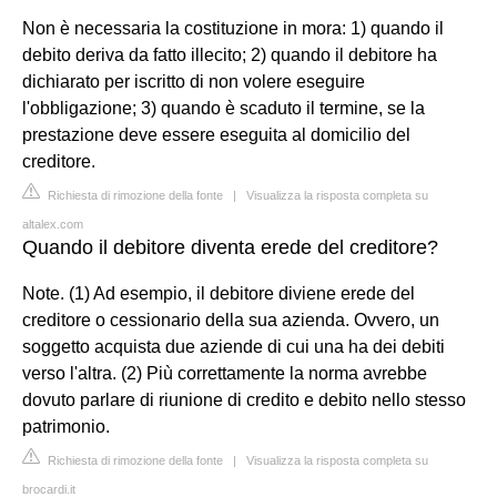
Non è necessaria la costituzione in mora: 1) quando il
debito deriva da fatto illecito; 2) quando il debitore ha
dichiarato per iscritto di non volere eseguire
l'obbligazione; 3) quando è scaduto il termine, se la
prestazione deve essere eseguita al domicilio del
creditore.
Richiesta di rimozione della fonte
|
Visualizza la risposta completa su
altalex.com
Quando il debitore diventa erede del creditore?
Note. (1) Ad esempio, il debitore diviene erede del
creditore o cessionario della sua azienda. Ovvero, un
soggetto acquista due aziende di cui una ha dei debiti
verso l'altra. (2) Più correttamente la norma avrebbe
dovuto parlare di riunione di credito e debito nello stesso
patrimonio.
Richiesta di rimozione della fonte
|
Visualizza la risposta completa su
brocardi.it