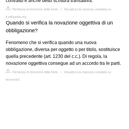
contratto è anche detto scrittura transattiva.
Richiesta di rimozione della fonte
|
Visualizza la risposta completa su
it.wikipedia.org
Quando si verifica la novazione oggettiva di un
obbligazione?
Fenomeno che si verifica quando una nuova
obbligazione, diversa per oggetto o per titolo, sostituisce
quella precedente (art. 1230 del c.c.). Di regola, la
novazione oggettiva consegue ad un accordo tra le parti.
Richiesta di rimozione della fonte
|
Visualizza la risposta completa su
brocardi.it