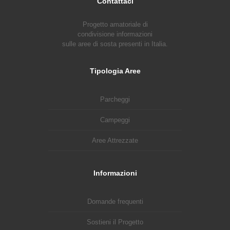
Contattaci
Progetto amatoriale di
condivisione informazioni
sulle aree di sosta presenti in Italia.
Tipologia Aree
Parcheggi
Campeggi
Aree Attrezzate
Informazioni
Domande frequenti
Sostieni il Progetto