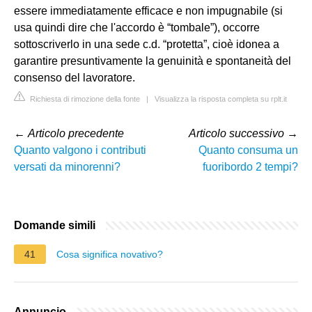
essere immediatamente efficace e non impugnabile (si
usa quindi dire che l'accordo è “tombale”), occorre
sottoscriverlo in una sede c.d. “protetta”, cioè idonea a
garantire presuntivamente la genuinità e spontaneità del
consenso del lavoratore.
Richiesta di rimozione della fonte
|
Visualizza la risposta completa su rplt.it
←
Articolo precedente
Articolo successivo
→
Quanto valgono i contributi
Quanto consuma un
versati da minorenni?
fuoribordo 2 tempi?
Domande simili
41
Cosa significa novativo?
Annuncio