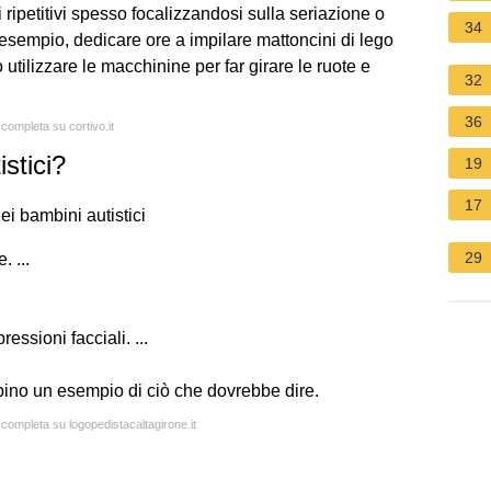
ripetitivi spesso focalizzandosi sulla seriazione o
34
d esempio, dedicare ore a impilare mattoncini di lego
 utilizzare le macchinine per far girare le ruote e
32
36
 completa su cortivo.it
stici?
19
17
ei bambini autistici
29
 ...
ssioni facciali. ...
bino un esempio di ciò che dovrebbe dire.
 completa su logopedistacaltagirone.it