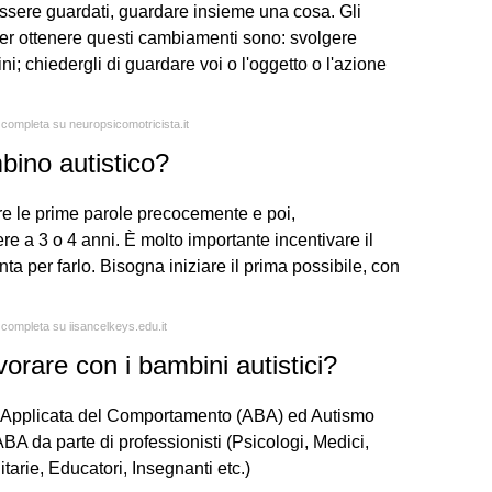
ssere guardati, guardare insieme una cosa. Gli
er ottenere questi cambiamenti sono: svolgere
bini; chiedergli di guardare voi o l'oggetto o l'azione
a completa su neuropsicomotricista.it
bino autistico?
re le prime parole precocemente e poi,
e a 3 o 4 anni. È molto importante incentivare il
ta per farlo. Bisogna iniziare il prima possibile, con
a completa su iisancelkeys.edu.it
orare con i bambini autistici?
alisi Applicata del Comportamento (ABA) ed Autismo
ABA da parte di professionisti (Psicologi, Medici,
tarie, Educatori, Insegnanti etc.)