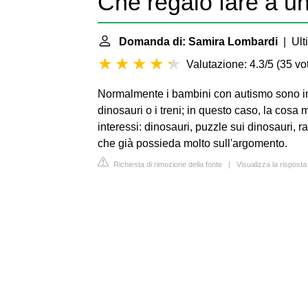
Che regalo fare a u
Domanda di: Samira Lombardi
| Ult
Valutazione: 4.3/5
(
35 vot
Normalmente i bambini con autismo sono int
dinosauri o i treni; in questo caso, la cosa 
interessi: dinosauri, puzzle sui dinosauri,
che già possieda molto sull'argomento.
Richiesta di rimozione della fonte
|
Visualizza la rispost