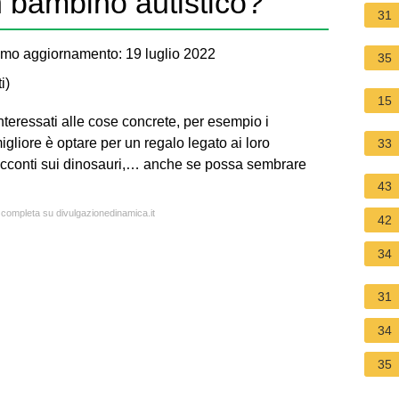
n bambino autistico?
31
imo aggiornamento: 19 luglio 2022
35
i
)
15
eressati alle cose concrete, per esempio i
migliore è optare per un regalo legato ai loro
33
 racconti sui dinosauri,… anche se possa sembrare
43
a completa su divulgazionedinamica.it
42
34
31
34
35