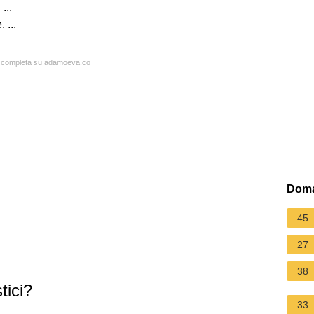
...
 ...
ta completa su adamoeva.co
Doma
45
27
38
tici?
33