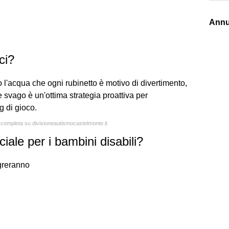
Annu
ci?
 l'acqua che ogni rubinetto è motivo di divertimento,
 svago è un'ottima strategia proattiva per
g di gioco.
a completa su divisioneautismocastelmonte.it
ale per i bambini disabili?
egreranno