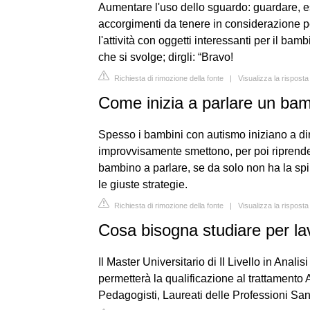
Aumentare l'uso dello sguardo: guardare, e
accorgimenti da tenere in considerazione p
l'attività con oggetti interessanti per il bam
che si svolge; dirgli: “Bravo!
Richiesta di rimozione della fonte
|
Visualizza la rispost
Come inizia a parlare un bam
Spesso i bambini con autismo iniziano a di
improvvisamente smettono, per poi riprender
bambino a parlare, se da solo non ha la spin
le giuste strategie.
Richiesta di rimozione della fonte
|
Visualizza la rispost
Cosa bisogna studiare per lav
Il Master Universitario di II Livello in An
permetterà la qualificazione al trattamento 
Pedagogisti, Laureati delle Professioni Sani