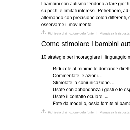
I bambini con autismo tendono a fare giochi 
su pochi e limitati interessi. Potrebbero, a
alternando con precisione colori differenti, o
osservarne il movimento.
Richiesta di rimozione della fonte
|
Visualizza la risposta
Come stimolare i bambini auti
10 strategie per incoraggiare il linguaggio n
Riducete al minimo le domande dirette.
Commentate le azioni. ...
Stimolate la comunicazione. ...
Usate con abbondanza i gesti e le espre
Usate il contatto oculare. ...
Fate da modello, ossia fornite al bam
Richiesta di rimozione della fonte
|
Visualizza la risposta