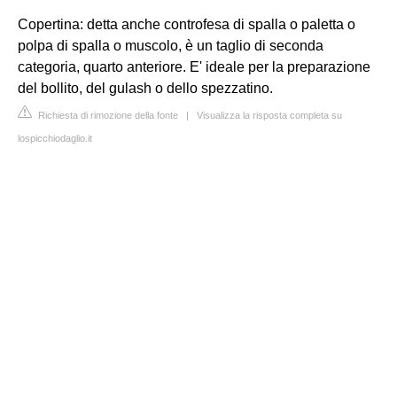
Copertina: detta anche controfesa di spalla o paletta o
polpa di spalla o muscolo, è un taglio di seconda
categoria, quarto anteriore. E' ideale per la preparazione
del bollito, del gulash o dello spezzatino.
Richiesta di rimozione della fonte
|
Visualizza la risposta completa su
lospicchiodaglio.it