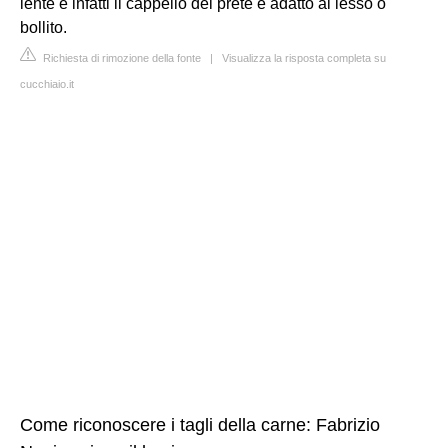
lente e infatti il cappello del prete è adatto al lesso o
bollito.
Richiesta di rimozione della fonte
|
Visualizza la risposta completa su
cucchiaio.it
Come riconoscere i tagli della carne: Fabrizio