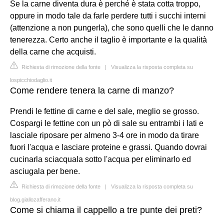
Se la carne diventa dura è perché è stata cotta troppo,
oppure in modo tale da farle perdere tutti i succhi interni
(attenzione a non pungerla), che sono quelli che le danno
tenerezza. Certo anche il taglio è importante e la qualità
della carne che acquisti.
Richiesta di rimozione della fonte
|
Visualizza la risposta completa su
lospicchiodaglio.it
Come rendere tenera la carne di manzo?
Prendi le fettine di carne e del sale, meglio se grosso.
Cospargi le fettine con un pò di sale su entrambi i lati e
lasciale riposare per almeno 3-4 ore in modo da tirare
fuori l'acqua e lasciare proteine e grassi. Quando dovrai
cucinarla sciacquala sotto l'acqua per eliminarlo ed
asciugala per bene.
Richiesta di rimozione della fonte
|
Visualizza la risposta completa su
blog.giallozafferano.it
Come si chiama il cappello a tre punte dei preti?