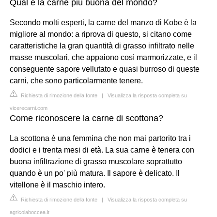
Qual è la carne più buona del mondo?
Secondo molti esperti, la carne del manzo di Kobe è la
migliore al mondo: a riprova di questo, si citano come
caratteristiche la gran quantità di grasso infiltrato nelle
masse muscolari, che appaiono così marmorizzate, e il
conseguente sapore vellutato e quasi burroso di queste
carni, che sono particolarmente tenere.
Richiesta di rimozione della fonte
|
Visualizza la risposta completa su
vicerecarni.com
Come riconoscere la carne di scottona?
La scottona è una femmina che non mai partorito tra i
dodici e i trenta mesi di età. La sua carne è tenera con
buona infiltrazione di grasso muscolare soprattutto
quando è un po' più matura. Il sapore è delicato. Il
vitellone è il maschio intero.
Richiesta di rimozione della fonte
|
Visualizza la risposta completa su
agricolaboccea.it