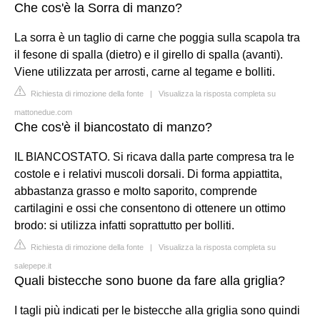
Che cos'è la Sorra di manzo?
La sorra è un taglio di carne che poggia sulla scapola tra
il fesone di spalla (dietro) e il girello di spalla (avanti).
Viene utilizzata per arrosti, carne al tegame e bolliti.
Richiesta di rimozione della fonte
|
Visualizza la risposta completa su
mattonedue.com
Che cos'è il biancostato di manzo?
IL BIANCOSTATO. Si ricava dalla parte compresa tra le
costole e i relativi muscoli dorsali. Di forma appiattita,
abbastanza grasso e molto saporito, comprende
cartilagini e ossi che consentono di ottenere un ottimo
brodo: si utilizza infatti soprattutto per bolliti.
Richiesta di rimozione della fonte
|
Visualizza la risposta completa su
salepepe.it
Quali bistecche sono buone da fare alla griglia?
I tagli più indicati per le bistecche alla griglia sono quindi