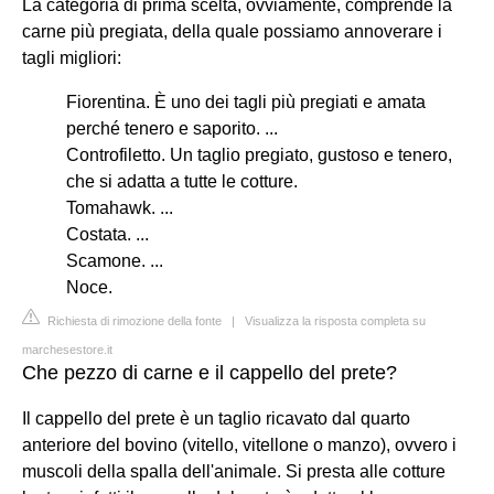
La categoria di prima scelta, ovviamente, comprende la
carne più pregiata, della quale possiamo annoverare i
tagli migliori:
Fiorentina. È uno dei tagli più pregiati e amata
perché tenero e saporito. ...
Controfiletto. Un taglio pregiato, gustoso e tenero,
che si adatta a tutte le cotture.
Tomahawk. ...
Costata. ...
Scamone. ...
Noce.
Richiesta di rimozione della fonte
|
Visualizza la risposta completa su
marchesestore.it
Che pezzo di carne e il cappello del prete?
Il cappello del prete è un taglio ricavato dal quarto
anteriore del bovino (vitello, vitellone o manzo), ovvero i
muscoli della spalla dell'animale. Si presta alle cotture