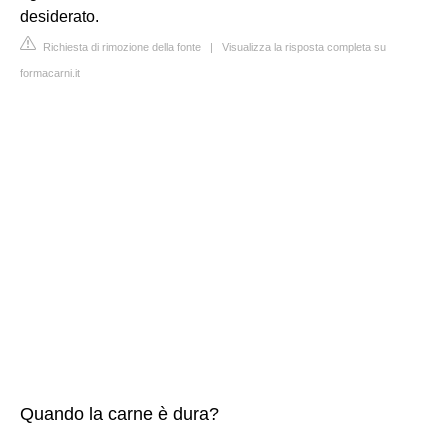
desiderato.
Richiesta di rimozione della fonte
|
Visualizza la risposta completa su
formacarni.it
Quando la carne è dura?