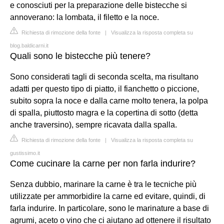
e conosciuti per la preparazione delle bistecche si
annoverano: la lombata, il filetto e la noce.
Richiesta di rimozione della fonte
|
Visualizza la risposta completa su
blog.baldicarni.it
Quali sono le bistecche più tenere?
Sono considerati tagli di seconda scelta, ma risultano
adatti per questo tipo di piatto, il fianchetto o piccione,
subito sopra la noce e dalla carne molto tenera, la polpa
di spalla, piuttosto magra e la copertina di sotto (detta
anche traversino), sempre ricavata dalla spalla.
Richiesta di rimozione della fonte
|
Visualizza la risposta completa su
gustissimo.it
Come cucinare la carne per non farla indurire?
Senza dubbio, marinare la carne è tra le tecniche più
utilizzate per ammorbidire la carne ed evitare, quindi, di
farla indurire. In particolare, sono le marinature a base di
agrumi, aceto o vino che ci aiutano ad ottenere il risultato