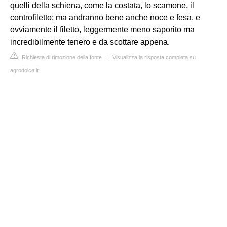
quelli della schiena, come la costata, lo scamone, il
controfiletto; ma andranno bene anche noce e fesa, e
ovviamente il filetto, leggermente meno saporito ma
incredibilmente tenero e da scottare appena.
Richiesta di rimozione della fonte
|
Visualizza la risposta completa su
agrodolce.it