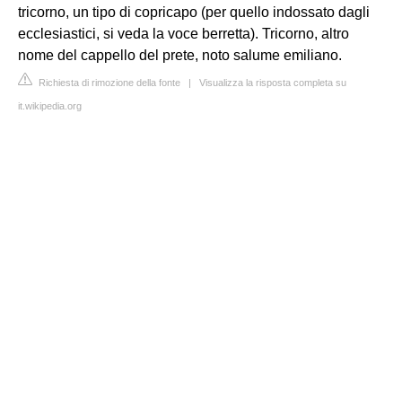
tricorno, un tipo di copricapo (per quello indossato dagli
ecclesiastici, si veda la voce berretta). Tricorno, altro
nome del cappello del prete, noto salume emiliano.
Richiesta di rimozione della fonte
|
Visualizza la risposta completa su
it.wikipedia.org