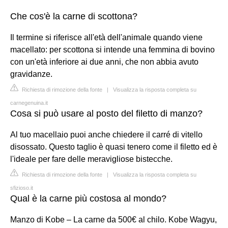
Che cos'è la carne di scottona?
Il termine si riferisce all'età dell'animale quando viene
macellato: per scottona si intende una femmina di bovino
con un'età inferiore ai due anni, che non abbia avuto
gravidanze.
Richiesta di rimozione della fonte
|
Visualizza la risposta completa su
carnegenuina.it
Cosa si può usare al posto del filetto di manzo?
Al tuo macellaio puoi anche chiedere il carré di vitello
disossato. Questo taglio è quasi tenero come il filetto ed è
l'ideale per fare delle meravigliose bistecche.
Richiesta di rimozione della fonte
|
Visualizza la risposta completa su
sfizioso.it
Qual è la carne più costosa al mondo?
Manzo di Kobe – La carne da 500€ al chilo. Kobe Wagyu,