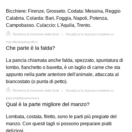
Bicchiere: Firenze, Grosseto. Codata: Messina, Reggio
Calabria. Colarda: Bari, Foggia, Napoli, Potenza,
Campobasso. Culaccio: L'Aquila, Trento.
Richiesta di rimozione della fonte
|
Visualizza la risposta completa su
macelleriasparacello.it
Che parte è la falda?
La pancia chiamata anche falda, spezzato, spuntatura di
lombo, fianchetto o bavetta, è un taglio di carne che sta
appunto nella parte anteriore dell'animale, attaccata al
biancostato (o punta di petto).
Richiesta di rimozione della fonte
|
Visualizza la risposta completa su
ipiaceridellamaremma.it
Qual è la parte migliore del manzo?
Lombata, costata, filetto, sono le parti più pregiate del
manzo. Con questi tagli si possono preparare piatti
deliziosi.