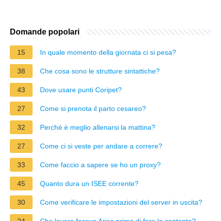
Domande popolari
15
In quale momento della giornata ci si pesa?
38
Che cosa sono le strutture sintattiche?
43
Dove usare punti Coripet?
27
Come si prenota il parto cesareo?
32
Perché è meglio allenarsi la mattina?
27
Come ci si veste per andare a correre?
33
Come faccio a sapere se ho un proxy?
45
Quanto dura un ISEE corrente?
30
Come verificare le impostazioni del server in uscita?
24
Che lavoro faceva Arisa prima di fare la cantante?