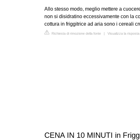
Allo stesso modo, meglio mettere a cuocer
non si disidratino eccessivamente con la cott
cottura in friggitrice ad aria sono i cereali c
Richiesta di rimozione della fonte
|
Visualizza la risposta
CENA IN 10 MINUTI in Friggit