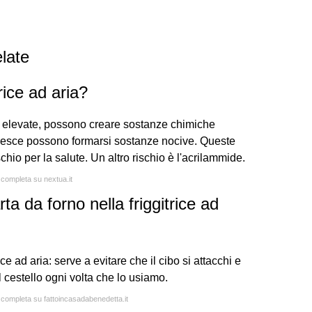
late
rice ad aria?
ure elevate, possono creare sostanze chimiche
 pesce possono formarsi sostanze nocive. Queste
hio per la salute. Un altro rischio è l'acrilammide.
 completa su nextua.it
a da forno nella friggitrice ad
ce ad aria: serve a evitare che il cibo si attacchi e
l cestello ogni volta che lo usiamo.
a completa su fattoincasadabenedetta.it