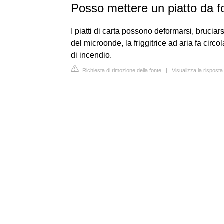
Posso mettere un piatto da for
I piatti di carta possono deformarsi, bruciars
del microonde, la friggitrice ad aria fa circ
di incendio.
Richiesta di rimozione della fonte
|
Visualizza la rispos