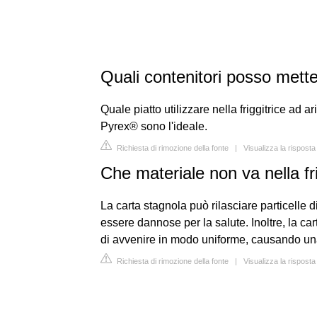
Quali contenitori posso metter
Quale piatto utilizzare nella friggitrice ad ar
Pyrex® sono l'ideale.
Richiesta di rimozione della fonte
|
Visualizza la rispost
Che materiale non va nella fri
La carta stagnola può rilasciare particelle 
essere dannose per la salute. Inoltre, la car
di avvenire in modo uniforme, causando una
Richiesta di rimozione della fonte
|
Visualizza la risposta