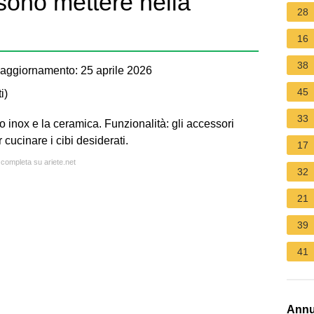
sono mettere nella
28
16
38
aggiornamento: 25 aprile 2026
45
i
)
33
iaio inox e la ceramica. Funzionalità: gli accessori
cucinare i cibi desiderati.
17
 completa su ariete.net
32
21
39
41
Annu