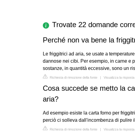
Trovate 22 domande corre
Perché non va bene la friggit
Le friggitrici ad aria, se usate a temperat
dannose nei cibi. Per esempio, in carne e
sostanze, in quantità eccessive, sono un risc
Richiesta di rimozione della fonte
|
Visualizza la risposta
Cosa succede se metto la cart
aria?
Ad esempio esiste la carta forno per friggitri
perciò ci solleva dall'incombenza di pulire i
Richiesta di rimozione della fonte
|
Visualizza la rispost