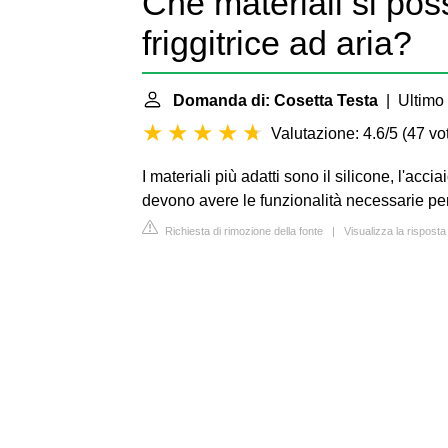
Che materiali si pos
friggitrice ad aria?
Domanda di: Cosetta Testa
| Ultimo 
Valutazione: 4.6/5
(
47 vot
I materiali più adatti sono il silicone, l'acc
devono avere le funzionalità necessarie per 
Richiesta di rimozione della fonte
|
Visualizza la risposta