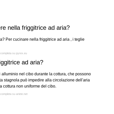
e nella friggitrice ad aria?
ia? Per cucinare nella friggitrice ad aria , i teglie
a completa su pyrex.eu
ggitrice ad aria?
di alluminio nel cibo durante la cottura, che possono
ta stagnola può impedire alla circolazione dell'aria
 cottura non uniforme del cibo.
 completa su ariete.net