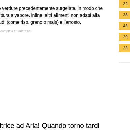
32
e verdure precedentemente surgelate, in modo che
38
ura a vapore. Infine, altri alimenti non adatti alla
rudi (come riso, grano o mais) e l'arrosto.
43
 completa su ariete.net
29
23
rice ad Aria! Quando torno tardi