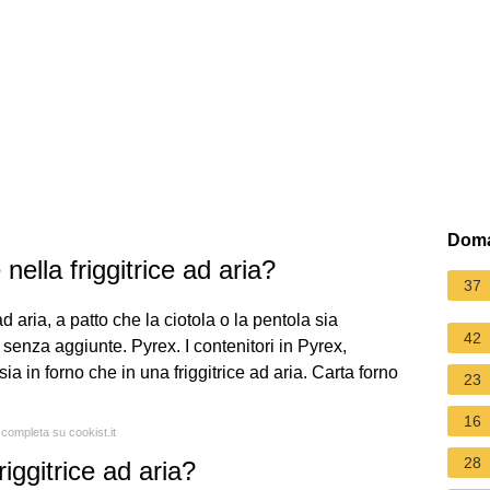
Doma
nella friggitrice ad aria?
37
ad aria, a patto che la ciotola o la pentola sia
42
enza aggiunte. Pyrex. I contenitori in Pyrex,
sia in forno che in una friggitrice ad aria. Carta forno
23
16
 completa su cookist.it
28
iggitrice ad aria?