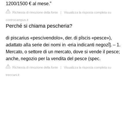
1200/1500 € al mese.”
Richiesta di rimozione della fonte
|
Visualizza la risposta completa su
controcampus.it
Perché si chiama pescheria?
di piscarius «pescivendolo», der. di pĭscis «pesce»),
adattato alla serie dei nomi in -eria indicanti negozî]. – 1.
Mercato, o settore di un mercato, dove si vende il pesce;
anche, negozio per la vendita del pesce (spec.
Richiesta di rimozione della fonte
|
Visualizza la risposta completa su
treccani.it