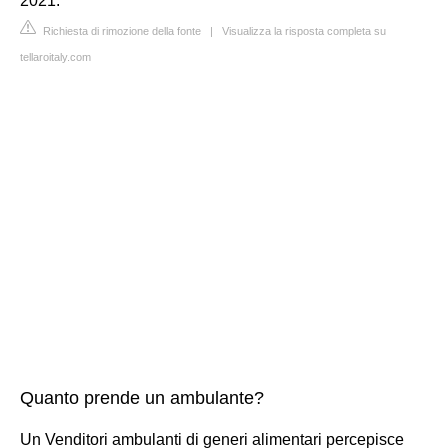
2021.
Richiesta di rimozione della fonte
|
Visualizza la risposta completa su
tellaroitaly.com
Quanto prende un ambulante?
Un Venditori ambulanti di generi alimentari percepisce