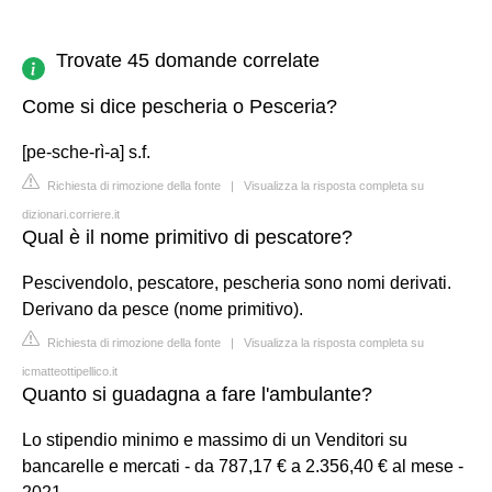
Trovate 45 domande correlate
Come si dice pescheria o Pesceria?
[pe-sche-rì-a] s.f.
Richiesta di rimozione della fonte
|
Visualizza la risposta completa su
dizionari.corriere.it
Qual è il nome primitivo di pescatore?
Pescivendolo, pescatore, pescheria sono nomi derivati.
Derivano da pesce (nome primitivo).
Richiesta di rimozione della fonte
|
Visualizza la risposta completa su
icmatteottipellico.it
Quanto si guadagna a fare l'ambulante?
Lo stipendio minimo e massimo di un Venditori su
bancarelle e mercati - da 787,17 € a 2.356,40 € al mese -