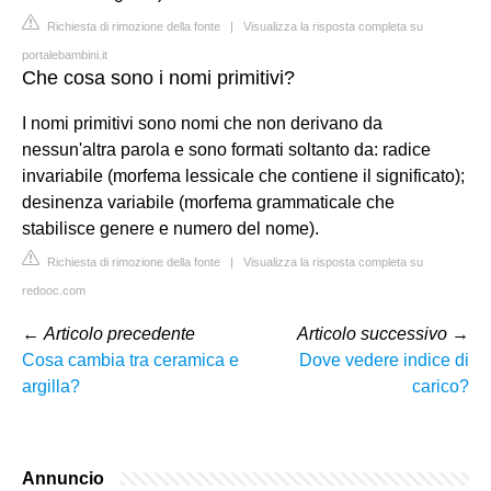
Richiesta di rimozione della fonte
|
Visualizza la risposta completa su
portalebambini.it
Che cosa sono i nomi primitivi?
I nomi primitivi sono nomi che non derivano da
nessun'altra parola e sono formati soltanto da: radice
invariabile (morfema lessicale che contiene il significato);
desinenza variabile (morfema grammaticale che
stabilisce genere e numero del nome).
Richiesta di rimozione della fonte
|
Visualizza la risposta completa su
redooc.com
←
Articolo precedente
Articolo successivo
→
Cosa cambia tra ceramica e
Dove vedere indice di
argilla?
carico?
Annuncio