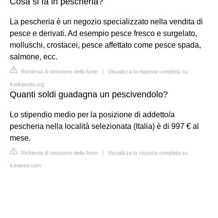
Cosa si fa in pescheria?
La pescheria è un negozio specializzato nella vendita di
pesce e derivati. Ad esempio pesce fresco e surgelato,
molluschi, crostacei, pesce affettato come pesce spada,
salmone, ecc.
Richiesta di rimozione della fonte
|
Visualizza la risposta completa su
it.wikipedia.org
Quanti soldi guadagna un pescivendolo?
Lo stipendio medio per la posizione di addetto/a
pescheria nella località selezionata (Italia) è di 997 € al
mese.
Richiesta di rimozione della fonte
|
Visualizza la risposta completa su
it.indeed.com