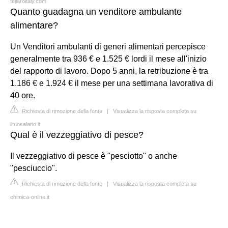
tellaroitaly.com
Quanto guadagna un venditore ambulante
alimentare?
Un Venditori ambulanti di generi alimentari percepisce
generalmente tra 936 € e 1.525 € lordi il mese all'inizio
del rapporto di lavoro. Dopo 5 anni, la retribuzione è tra
1.186 € e 1.924 € il mese per una settimana lavorativa di
40 ore.
Richiesta di rimozione della fonte
|
Visualizza la risposta completa su
iltuosalario.it
Qual è il vezzeggiativo di pesce?
Il vezzeggiativo di pesce è "pesciotto" o anche
"pesciuccio".
Richiesta di rimozione della fonte
|
Visualizza la risposta completa su
chimica-online.it