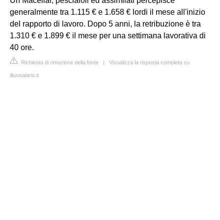
Un Macellai, pesciaioli ed assimilati percepisce
generalmente tra 1.115 € e 1.658 € lordi il mese all'inizio
del rapporto di lavoro. Dopo 5 anni, la retribuzione è tra
1.310 € e 1.899 € il mese per una settimana lavorativa di
40 ore.
Richiesta di rimozione della fonte
|
Visualizza la risposta completa su
iltuosalario.it