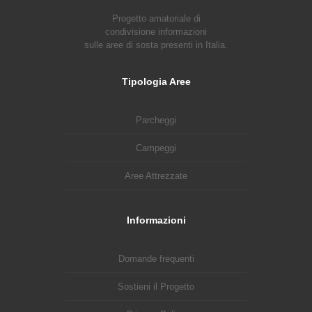
Progetto amatoriale di
condivisione informazioni
sulle aree di sosta presenti in Italia.
Tipologia Aree
Parcheggi
Campeggi
Aree Attrezzate
Informazioni
Domande frequenti
Sostieni il Progetto