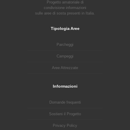
Progetto amatoriale di
condivisione informazioni
sulle aree di sosta presenti in Italia.
Tipologia Aree
Parcheggi
Campeggi
Aree Attrezzate
Informazioni
Domande frequenti
Sostieni il Progetto
Privacy Policy