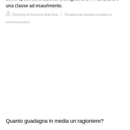
una classe ad esaurimento.
Richiesta di rimozione della fonte
|
Visualizza la risposta completa su
universoscuola.it
Quanto guadagna in media un ragioniere?