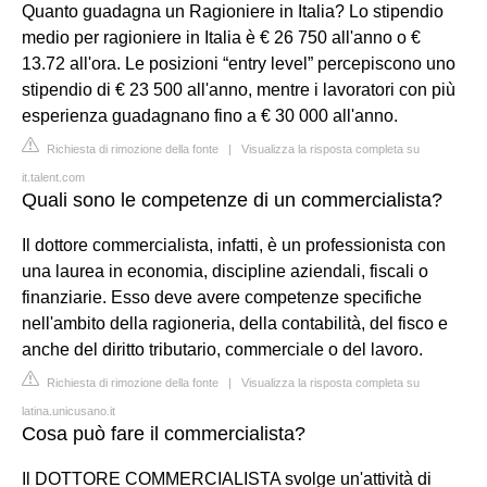
Quanto guadagna un Ragioniere in Italia? Lo stipendio
medio per ragioniere in Italia è € 26 750 all'anno o €
13.72 all'ora. Le posizioni “entry level” percepiscono uno
stipendio di € 23 500 all'anno, mentre i lavoratori con più
esperienza guadagnano fino a € 30 000 all'anno.
Richiesta di rimozione della fonte
|
Visualizza la risposta completa su
it.talent.com
Quali sono le competenze di un commercialista?
Il dottore commercialista, infatti, è un professionista con
una laurea in economia, discipline aziendali, fiscali o
finanziarie. Esso deve avere competenze specifiche
nell'ambito della ragioneria, della contabilità, del fisco e
anche del diritto tributario, commerciale o del lavoro.
Richiesta di rimozione della fonte
|
Visualizza la risposta completa su
latina.unicusano.it
Cosa può fare il commercialista?
Il DOTTORE COMMERCIALISTA svolge un'attività di