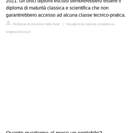
2021. Gli unici diplomi esclusi sembrerebbero essere il
diploma di maturità classica e scientifica che non
garantirebbero accesso ad alcuna classe tecnico-pratica.
Richiesta di rimozione della fonte
|
Visualizza la risposta completa su
origineconcorsi.it
Quanto guadagna al mese un contabile?