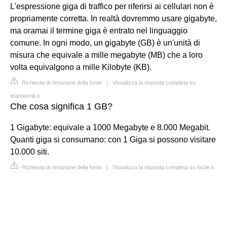
L'espressione giga di traffico per riferirsi ai cellulari non è
propriamente corretta. In realtà dovremmo usare gigabyte,
ma oramai il termine giga è entrato nel linguaggio
comune. In ogni modo, un gigabyte (GB) è un'unità di
misura che equivale a mille megabyte (MB) che a loro
volta equivalgono a mille Kilobyte (KB).
Richiesta di rimozione della fonte
|
Visualizza la risposta completa su
teamworld.it
Che cosa significa 1 GB?
1 Gigabyte: equivale a 1000 Megabyte e 8.000 Megabit.
Quanti giga si consumano: con 1 Giga si possono visitare
10.000 siti.
Richiesta di rimozione della fonte
|
Visualizza la risposta completa su facile.it