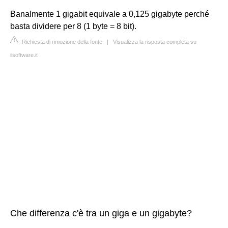
Banalmente 1 gigabit equivale a 0,125 gigabyte perché
basta dividere per 8 (1 byte = 8 bit).
Richiesta di rimozione della fonte
|
Visualizza la risposta completa su
ilsoftware.it
Che differenza c'è tra un giga e un gigabyte?