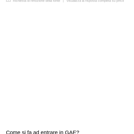
Richiesta di rimozione della fonte
|
Visualizza la risposta completa su pmi.it
Come si fa ad entrare in GAE?