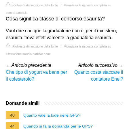
Richiesta di rimozione della fonte
|
Visualizza la risposta completa su
concorsando.it
Cosa significa classe di concorso esaurita?
Vuol dire che quella graduatorie non è, per il ministero,
esaurita. trova effettivamente la graduatoria esaurita.
Richiesta di rimozione della fonte
|
Visualizza la risposta completa su
it.istruzione.scuola.narkive.com
←
Articolo precedente
Articolo successivo
→
Che tipo di yogurt va bene per
Quanto costa staccare il
il colesterolo?
contatore Enel?
Domande simili
40
Quanto vale la lode nelle GPS?
44
Quando si fa la domanda per le GPS?