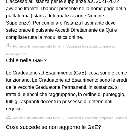
L'accesso all'istanza per le supplenze a.s. 2021-2022
avviene tramite il banner presente nella home page della
piattaforma (Istanza Informatizzazione Nomine
Supplenze). Per compilare l'istanza l'aspirante deve
selezionare il pulsante Accedi Direttamente da Qui e
compilare tutta la modulistica online.
Richiesta di rimozione della fonte
|
Visualizza la risposta completa su
ticonsiglio.com
Chi è nelle GaE?
Le Graduatorie ad Esaurimento (GaE), cosa sono e come
funzionano. Le Graduatorie ad Esaurimento sono le eredi
delle vecchie Graduatorie Permanenti. In sostanza, si
tratta di elenchi che raggruppano, in ordine di punteggio,
tutti gli aspiranti docenti in possesso di determinati
requisiti.
Richiesta di rimozione della fonte
|
Visualizza la risposta completa su asnor.it
Cosa succede se non aggiorno le GaE?