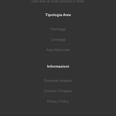
sulle aree di sosta presenti in Italia.
Tipologia Aree
Parcheggi
Campeggi
Aree Attrezzate
Informazioni
Domande frequenti
Sostieni il Progetto
Privacy Policy