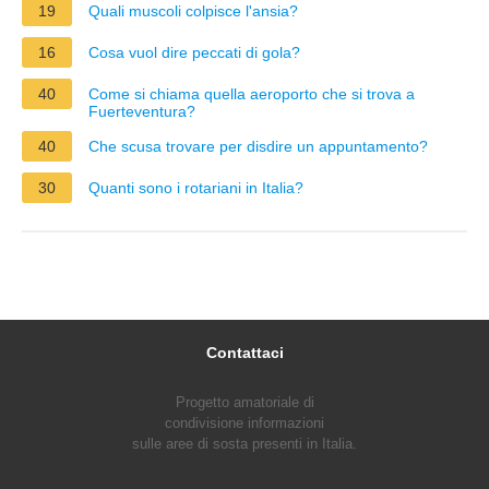
19
Quali muscoli colpisce l'ansia?
16
Cosa vuol dire peccati di gola?
40
Come si chiama quella aeroporto che si trova a
Fuerteventura?
40
Che scusa trovare per disdire un appuntamento?
30
Quanti sono i rotariani in Italia?
Contattaci
Progetto amatoriale di
condivisione informazioni
sulle aree di sosta presenti in Italia.