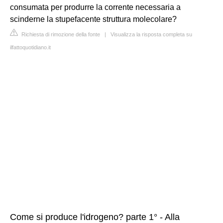
consumata per produrre la corrente necessaria a
scinderne la stupefacente struttura molecolare?
Richiesta di rimozione della fonte
|
Visualizza la risposta completa su
ilfattoquotidiano.it
Come si produce l'idrogeno? parte 1° - Alla