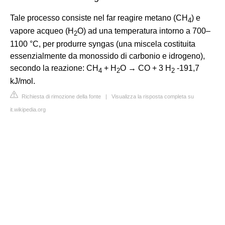
Tale processo consiste nel far reagire metano (CH
) e
4
vapore acqueo (H
O) ad una temperatura intorno a 700–
2
1100 °C, per produrre syngas (una miscela costituita
essenzialmente da monossido di carbonio e idrogeno),
secondo la reazione: CH
+ H
O → CO + 3 H
-191,7
4
2
2
kJ/mol.
Richiesta di rimozione della fonte
|
Visualizza la risposta completa su
it.wikipedia.org