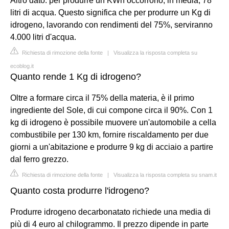
Altro dato: per produrre un KWh occorrono, in media, 78
litri di acqua. Questo significa che per produrre un Kg di
idrogeno, lavorando con rendimenti del 75%, serviranno
4.000 litri d'acqua.
Richiesta di rimozione della fonte
|
Visualizza la risposta completa su
ecoblog.it
Quanto rende 1 Kg di idrogeno?
Oltre a formare circa il 75% della materia, è il primo
ingrediente del Sole, di cui compone circa il 90%. Con 1
kg di idrogeno è possibile muovere un'automobile a cella
combustibile per 130 km, fornire riscaldamento per due
giorni a un'abitazione e produrre 9 kg di acciaio a partire
dal ferro grezzo.
Richiesta di rimozione della fonte
|
Visualizza la risposta completa su snam.it
Quanto costa produrre l'idrogeno?
Produrre idrogeno decarbonatato richiede una media di
più di 4 euro al chilogrammo. Il prezzo dipende in parte