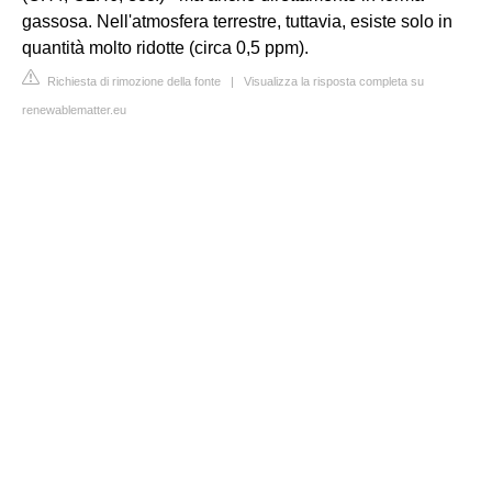
gassosa. Nell'atmosfera terrestre, tuttavia, esiste solo in
quantità molto ridotte (circa 0,5 ppm).
Richiesta di rimozione della fonte
|
Visualizza la risposta completa su
renewablematter.eu