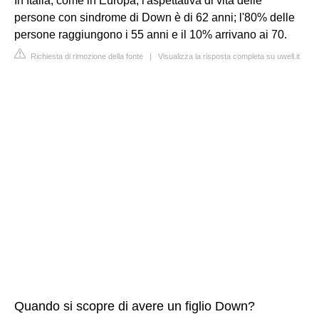
In Italia, come in Europa, l'aspettativa di vita delle
persone con sindrome di Down è di 62 anni; l'80% delle
persone raggiungono i 55 anni e il 10% arrivano ai 70.
Richiesta di rimozione della fonte
|
Visualizza la risposta completa su uwell.it
Quando si scopre di avere un figlio Down?