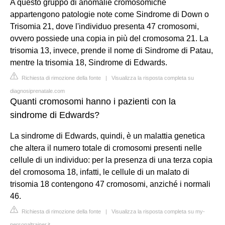
A questo gruppo di anomalie cromosomiche
appartengono patologie note come Sindrome di Down o
Trisomia 21, dove l'individuo presenta 47 cromosomi,
ovvero possiede una copia in più del cromosoma 21. La
trisomia 13, invece, prende il nome di Sindrome di Patau,
mentre la trisomia 18, Sindrome di Edwards.
Richiesta di rimozione della fonte
|
Visualizza la risposta completa su
diagnosiprenatale.com
Quanti cromosomi hanno i pazienti con la
sindrome di Edwards?
La sindrome di Edwards, quindi, è un malattia genetica
che altera il numero totale di cromosomi presenti nelle
cellule di un individuo: per la presenza di una terza copia
del cromosoma 18, infatti, le cellule di un malato di
trisomia 18 contengono 47 cromosomi, anziché i normali
46.
Richiesta di rimozione della fonte
|
Visualizza la risposta completa su my-
personaltrainer.it