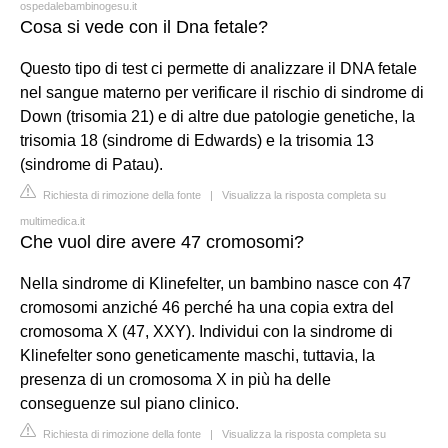
ospedalebambinogesu.it
Cosa si vede con il Dna fetale?
Questo tipo di test ci permette di analizzare il DNA fetale
nel sangue materno per verificare il rischio di sindrome di
Down (trisomia 21) e di altre due patologie genetiche, la
trisomia 18 (sindrome di Edwards) e la trisomia 13
(sindrome di Patau).
Richiesta di rimozione della fonte
|
Visualizza la risposta completa su
multimedica.it
Che vuol dire avere 47 cromosomi?
Nella sindrome di Klinefelter, un bambino nasce con 47
cromosomi anziché 46 perché ha una copia extra del
cromosoma X (47, XXY). Individui con la sindrome di
Klinefelter sono geneticamente maschi, tuttavia, la
presenza di un cromosoma X in più ha delle
conseguenze sul piano clinico.
Richiesta di rimozione della fonte
|
Visualizza la risposta completa su