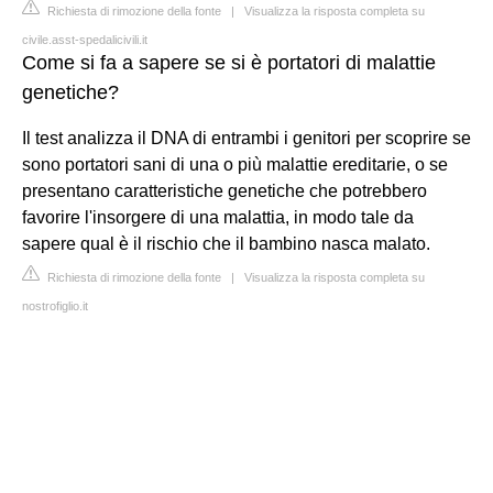
Richiesta di rimozione della fonte
|
Visualizza la risposta completa su
civile.asst-spedalicivili.it
Come si fa a sapere se si è portatori di malattie
genetiche?
Il test analizza il DNA di entrambi i genitori per scoprire se
sono portatori sani di una o più malattie ereditarie, o se
presentano caratteristiche genetiche che potrebbero
favorire l'insorgere di una malattia, in modo tale da
sapere qual è il rischio che il bambino nasca malato.
Richiesta di rimozione della fonte
|
Visualizza la risposta completa su
nostrofiglio.it