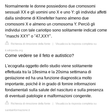
Normalmente le donne possiedono due cromosomi
sessuali XX e gli uomini uno X e uno Y: gli individui affetti
dalla sindrome di Klinefelter hanno almeno due
cromosomi X e almeno un cromosoma Y. Perciò gli
individui con tale cariotipo sono solitamente indicati come
"maschi XXY" o "47,XXY".
Richiesta di rimozione della fonte
|
Visualizza la risposta completa su
it.wikipedia.org
Come vedere se il feto e autistico?
L'ecografia oggetto dello studio viene solitamente
effettuata tra la 18esima e la 20sima settimana di
gestazione ed ha una funzione diagnostica molto
importante, poiché è in grado di fornire informazioni
fondamentali sulla salute del nascituro e sulla presenza
di eventuali patologie e malformazioni congenite.
Richiesta di rimozione della fonte
|
Visualizza la risposta completa su
sanitainformazione.it