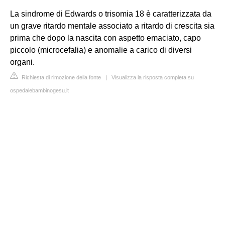
La sindrome di Edwards o trisomia 18 è caratterizzata da
un grave ritardo mentale associato a ritardo di crescita sia
prima che dopo la nascita con aspetto emaciato, capo
piccolo (microcefalia) e anomalie a carico di diversi
organi.
Richiesta di rimozione della fonte
|
Visualizza la risposta completa su
ospedalebambinogesu.it