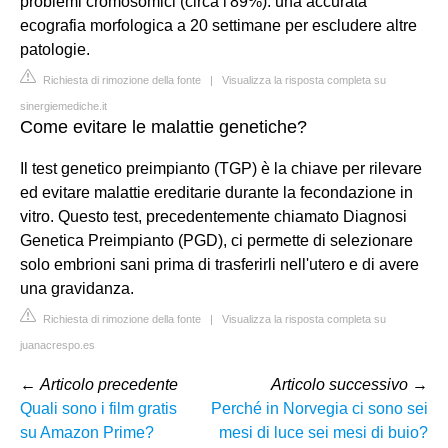
problemi cromosomici (circa l'89%). una accurata
ecografia morfologica a 20 settimane per escludere altre
patologie.
Richiesta di rimozione della fonte
|
Visualizza la risposta completa su
sinergiemediche.it
Come evitare le malattie genetiche?
Il test genetico preimpianto (TGP) è la chiave per rilevare
ed evitare malattie ereditarie durante la fecondazione in
vitro. Questo test, precedentemente chiamato Diagnosi
Genetica Preimpianto (PGD), ci permette di selezionare
solo embrioni sani prima di trasferirli nell'utero e di avere
una gravidanza.
Richiesta di rimozione della fonte
|
Visualizza la risposta completa su
juanacrespo.es
←
Articolo precedente
Articolo successivo
→
Quali sono i film gratis
Perché in Norvegia ci sono sei
su Amazon Prime?
mesi di luce sei mesi di buio?