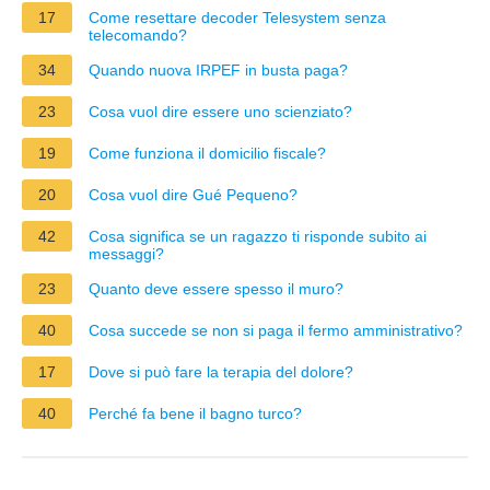
17
Come resettare decoder Telesystem senza
telecomando?
34
Quando nuova IRPEF in busta paga?
23
Cosa vuol dire essere uno scienziato?
19
Come funziona il domicilio fiscale?
20
Cosa vuol dire Gué Pequeno?
42
Cosa significa se un ragazzo ti risponde subito ai
messaggi?
23
Quanto deve essere spesso il muro?
40
Cosa succede se non si paga il fermo amministrativo?
17
Dove si può fare la terapia del dolore?
40
Perché fa bene il bagno turco?