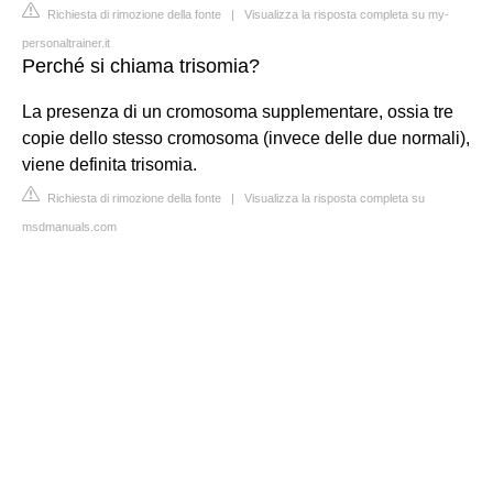
Richiesta di rimozione della fonte
|
Visualizza la risposta completa su my-
personaltrainer.it
Perché si chiama trisomia?
La presenza di un cromosoma supplementare, ossia tre
copie dello stesso cromosoma (invece delle due normali),
viene definita trisomia.
Richiesta di rimozione della fonte
|
Visualizza la risposta completa su
msdmanuals.com