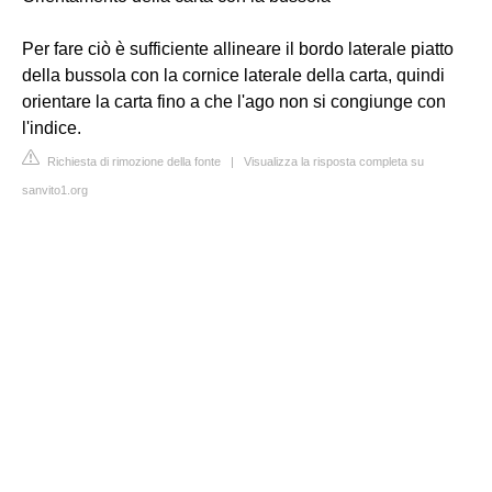
Per fare ciò è sufficiente allineare il bordo laterale piatto
della bussola con la cornice laterale della carta, quindi
orientare la carta fino a che l'ago non si congiunge con
l'indice.
Richiesta di rimozione della fonte
|
Visualizza la risposta completa su
sanvito1.org