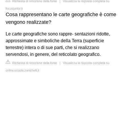
Richiesta di rimozione della fonte
|
Visualizza la risposta completa su
focusjunior.it
Cosa rappresentano le carte geografiche è come
vengono realizzate?
Le carte geografiche sono rappre- sentazioni ridotte,
approssimate e simboliche della Terra (superficie
terrestre) intera o di sue parti, che si realizzano
servendosi, in genere, del reticolato geografico.
Richiesta di rimozione della fonte
|
Visualizza la risposta completa su
online.scuola.zanichelli.it