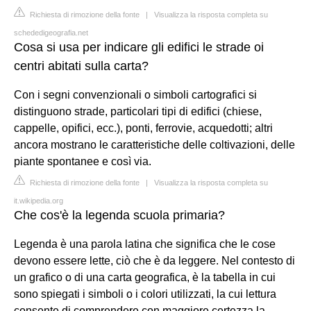
Richiesta di rimozione della fonte
|
Visualizza la risposta completa su
schededigeografia.net
Cosa si usa per indicare gli edifici le strade oi
centri abitati sulla carta?
Con i segni convenzionali o simboli cartografici si
distinguono strade, particolari tipi di edifici (chiese,
cappelle, opifici, ecc.), ponti, ferrovie, acquedotti; altri
ancora mostrano le caratteristiche delle coltivazioni, delle
piante spontanee e così via.
Richiesta di rimozione della fonte
|
Visualizza la risposta completa su
it.wikipedia.org
Che cos'è la legenda scuola primaria?
Legenda è una parola latina che significa che le cose
devono essere lette, ciò che è da leggere. Nel contesto di
un grafico o di una carta geografica, è la tabella in cui
sono spiegati i simboli o i colori utilizzati, la cui lettura
consente di comprendere con maggiore certezza la