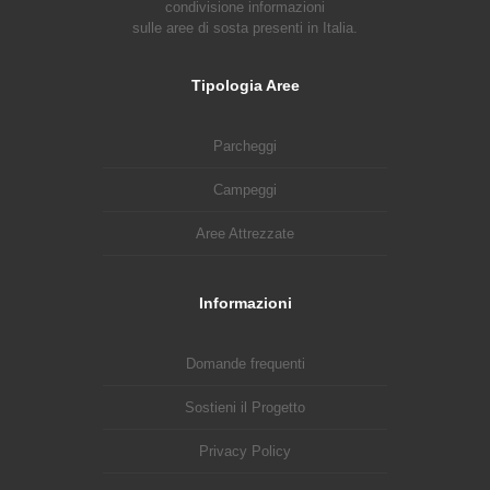
condivisione informazioni
sulle aree di sosta presenti in Italia.
Tipologia Aree
Parcheggi
Campeggi
Aree Attrezzate
Informazioni
Domande frequenti
Sostieni il Progetto
Privacy Policy