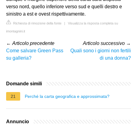
verso nord, quello inferiore verso sud e quelli destro e
sinistro a est e ovest rispettivamente.
Richiesta di rimozione della fonte
|
Visualizza la risposta completa su
imontagnini.it
←
Articolo precedente
Articolo successivo
→
Come salvare Green Pass
Quali sono i giorni non fertili
su galleria?
di una donna?
Domande simili
21
Perché la carta geografica e approssimata?
Annuncio