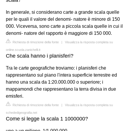
In generale, si considerano carte a grande scala quelle
per le quali il valore del denomi- natore è minore di 150
000. Viceversa, sono carte a piccola scala quelle in cui il
denomi- natore del rapporto è maggiore di 150 000.
Richiesta di rimozione della fonte
|
Visualizza la risposta completa su
online.scuola.zanichelli.it
Che scala hanno i planisferi?
Tra le carte geografiche troviamo: i planisferi che
rappresentano sul piano l'intera superficie terrestre ed
hanno una scala da 1:20.000.000 o superiore; i
mappamondi che rappresentano la terra divisa in due
emisferi.
Richiesta di rimozione della fonte
|
Visualizza la risposta completa su
schededigeografia.net
Come si legge la scala 1 1000000?
uno a un milione. 1/1.000.000.