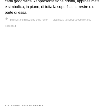
carta geogràfica Rappresentazione ridotta, approssimata
e simbolica, in piano, di tutta la superficie terrestre o di
parte di essa.
Richiesta di rimozione della fonte
|
Visualizza la risposta completa su
treccani.it