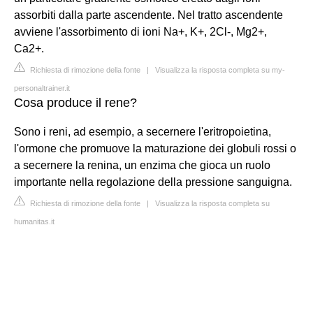
assorbiti dalla parte ascendente. Nel tratto ascendente
avviene l'assorbimento di ioni Na+, K+, 2Cl-, Mg2+,
Ca2+.
Richiesta di rimozione della fonte
|
Visualizza la risposta completa su my-
personaltrainer.it
Cosa produce il rene?
Sono i reni, ad esempio, a secernere l'eritropoietina,
l'ormone che promuove la maturazione dei globuli rossi o
a secernere la renina, un enzima che gioca un ruolo
importante nella regolazione della pressione sanguigna.
Richiesta di rimozione della fonte
|
Visualizza la risposta completa su
humanitas.it