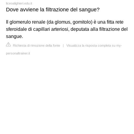
liceoalighieri.edu.it
Dove avviene la filtrazione del sangue?
Il glomerulo renale (da glomus, gomitolo) è una fitta rete
sferoidale di capillari arteriosi, deputata alla filtrazione del
sangue.
Richiesta di rimozione della fonte
|
Visualizza la risposta completa su my-
personaltrainer.it