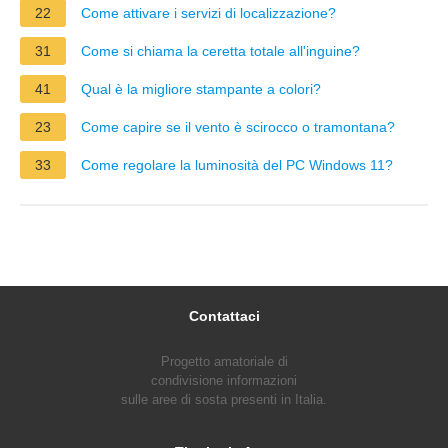
22
Come attivare i servizi di localizzazione?
31
Come si chiama la ceretta totale all'inguine?
41
Qual è la migliore stampante a colori?
23
Come capire se il vento è scirocco o tramontana?
33
Come regolare la luminosità del PC Windows 11?
Contattaci
Progetto amatoriale di
condivisione informazioni
sulle aree di sosta presenti in Italia.