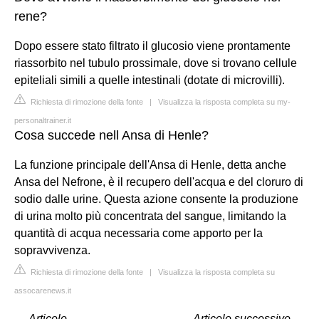
rene?
Dopo essere stato filtrato il glucosio viene prontamente
riassorbito nel tubulo prossimale, dove si trovano cellule
epiteliali simili a quelle intestinali (dotate di microvilli).
Richiesta di rimozione della fonte
|
Visualizza la risposta completa su my-
personaltrainer.it
Cosa succede nell Ansa di Henle?
La funzione principale dell'Ansa di Henle, detta anche
Ansa del Nefrone, è il recupero dell'acqua e del cloruro di
sodio dalle urine. Questa azione consente la produzione
di urina molto più concentrata del sangue, limitando la
quantità di acqua necessaria come apporto per la
sopravvivenza.
Richiesta di rimozione della fonte
|
Visualizza la risposta completa su
assocarenews.it
←
Articolo
Articolo successivo
→