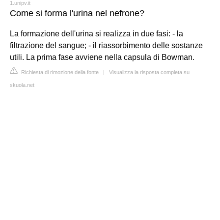
1.unipv.it
Come si forma l'urina nel nefrone?
La formazione dell'urina si realizza in due fasi: - la
filtrazione del sangue; - il riassorbimento delle sostanze
utili. La prima fase avviene nella capsula di Bowman.
Richiesta di rimozione della fonte
|
Visualizza la risposta completa su
skuola.net