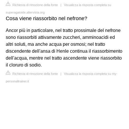
Richiesta di rimozione della fonte
|
Visualizza la risposta completa su
superagatoide.altervista.org
Cosa viene riassorbito nel nefrone?
Ancor più in particolare, nel tratto prossimale del nefrone
sono riassorbiti attivamente zuccheri, amminoacidi ed
altri soluti, ma anche acqua per osmosi; nel tratto
discendente dell'ansa di Henle continua il riassorbimento
dell'acqua, mentre nel tratto ascendente viene riassorbito
il cloruro di sodio.
Richiesta di rimozione della fonte
|
Visualizza la risposta completa su my-
personaltrainer.it