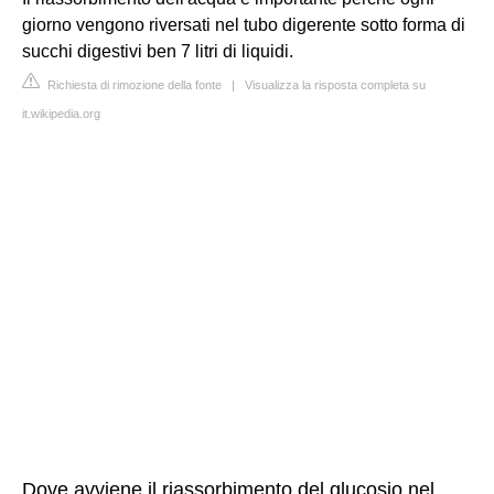
giorno vengono riversati nel tubo digerente sotto forma di
succhi digestivi ben 7 litri di liquidi.
Richiesta di rimozione della fonte
|
Visualizza la risposta completa su
it.wikipedia.org
Dove avviene il riassorbimento del glucosio nel