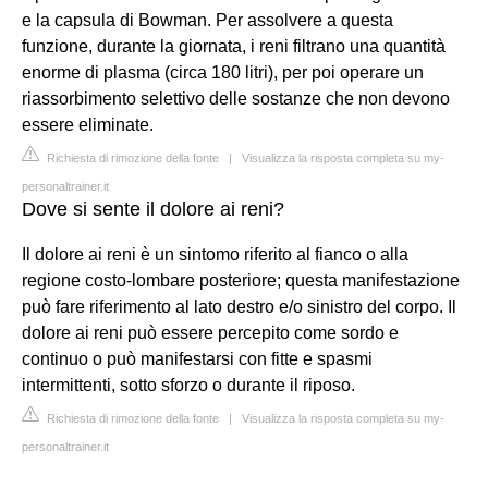
e la capsula di Bowman. Per assolvere a questa
funzione, durante la giornata, i reni filtrano una quantità
enorme di plasma (circa 180 litri), per poi operare un
riassorbimento selettivo delle sostanze che non devono
essere eliminate.
Richiesta di rimozione della fonte
|
Visualizza la risposta completa su my-
personaltrainer.it
Dove si sente il dolore ai reni?
Il dolore ai reni è un sintomo riferito al fianco o alla
regione costo-lombare posteriore; questa manifestazione
può fare riferimento al lato destro e/o sinistro del corpo. Il
dolore ai reni può essere percepito come sordo e
continuo o può manifestarsi con fitte e spasmi
intermittenti, sotto sforzo o durante il riposo.
Richiesta di rimozione della fonte
|
Visualizza la risposta completa su my-
personaltrainer.it