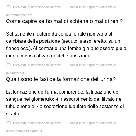
Richiesta di rimozione della fonte
|
Visualizza la risposta completa su
msdmanuals.com
Come capire se ho mal di schiena o mal di reni?
Solitamente il dolore da colica renale non varia al
cambiare della posizione (seduto, steso, eretto, su un
fianco ecc.). Al contrario una lombalgia può essere più o
meno intensa al variare delle posizioni.
Richiesta di rimozione della fonte
|
Visualizza la risposta completa su
miodottore.it
Quali sono le fasi della formazione dell'urina?
La formazione dell'urina comprende: la filtrazione del
sangue nel glomerulo; •il riassorbimento del filtrato nel
tubulo renale; •la secrezione tubulare delle sostanze di
scarto.
Richiesta di rimozione della fonte
|
Visualizza la risposta completa su
online.scuola.zanichelli.it