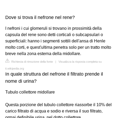
Dove si trova il nefrone nel rene?
I nefroni i cui glomeruli si trovano in prossimità della
capsula del rene sono detti corticali o subcapsulari o
superficiali: hanno i segmenti sottili dell'ansa di Henle
molto corti, e quest'ultima penetra solo per un tratto molto
breve nella zona esterna della midollare.
Richiesta di rimozione della fonte
|
Visualizza la risposta completa su
it.wikipedia.org
In quale struttura del nefrone il filtrato prende il
nome di urina?
Tubulo collettore midollare
Questa porzione del tubulo collettore riassorbe il 10% del
carico filtrato di acqua e sodio e riversa il suo filtrato,
ormai definibile urina, nel dotto collettore.