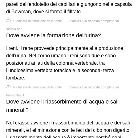
pareti dell'endotelio dei capillari e giungono nella capsula
di Bowman, dove si forma il filtrato ...
Richiesta di rimozione della fonte
|
Visualizza la risposta completa su
skuola.net
Dove avviene la formazione dell'urina?
I reni. Il rene provvede principalmente alla produzione
dell'urina. Nel corpo umano i reni sono due e sono
posizionati ai lati della colonna vertebrale, tra
l'undicesima vertebra toracica e la seconda- terza
lombare.
Richiesta di rimozione della fonte
|
Visualizza la risposta completa su
humanitas.it
Dove avviene il riassorbimento di acqua e sali
minerali?
Nel crasso avviene il riassorbimento dell'acqua e dei sali
minerali, e l'eliminazione con le feci del cibo non digerito.
Il riassorbimento dell'acqua è importante perché ogni