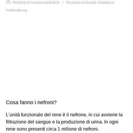
Richiesta di rimozione della fonte
|
Visualizza la risposta completa su
it.wikipedia.org
Cosa fanno i nefroni?
L'unità funzionale del rene è il nefrone, in cui avviene la
filtrazione del sangue e la produzione di urina. In ogni
rene sono presenti circa 1 milione di nefroni.