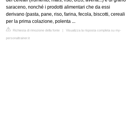
saraceno, nonché i prodotti alimentari che da essi
derivano (pasta, pane, riso, farina, fecola, biscotti, cereali
per la prima colazione, polenta ...
Richiesta di rimozione della fonte
|
Visualizza la risposta completa su my-
personaltrainer.it