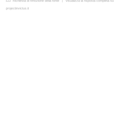
Richiesta di rimozione della fonte
|
Visualizza la risposta completa su
projectinvictus.it