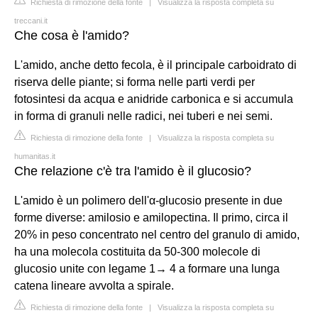
Richiesta di rimozione della fonte
|
Visualizza la risposta completa su
treccani.it
Che cosa è l'amido?
L'amido, anche detto fecola, è il principale carboidrato di
riserva delle piante; si forma nelle parti verdi per
fotosintesi da acqua e anidride carbonica e si accumula
in forma di granuli nelle radici, nei tuberi e nei semi.
Richiesta di rimozione della fonte
|
Visualizza la risposta completa su
humanitas.it
Che relazione c'è tra l'amido è il glucosio?
L'amido è un polimero dell'α-glucosio presente in due
forme diverse: amilosio e amilopectina. Il primo, circa il
20% in peso concentrato nel centro del granulo di amido,
ha una molecola costituita da 50-300 molecole di
glucosio unite con legame 1→ 4 a formare una lunga
catena lineare avvolta a spirale.
Richiesta di rimozione della fonte
|
Visualizza la risposta completa su