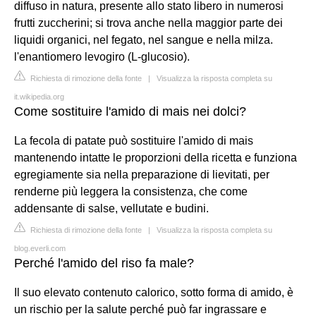
diffuso in natura, presente allo stato libero in numerosi
frutti zuccherini; si trova anche nella maggior parte dei
liquidi organici, nel fegato, nel sangue e nella milza.
l'enantiomero levogiro (L-glucosio).
Richiesta di rimozione della fonte
|
Visualizza la risposta completa su
it.wikipedia.org
Come sostituire l'amido di mais nei dolci?
La fecola di patate può sostituire l'amido di mais
mantenendo intatte le proporzioni della ricetta e funziona
egregiamente sia nella preparazione di lievitati, per
renderne più leggera la consistenza, che come
addensante di salse, vellutate e budini.
Richiesta di rimozione della fonte
|
Visualizza la risposta completa su
blog.everli.com
Perché l'amido del riso fa male?
Il suo elevato contenuto calorico, sotto forma di amido, è
un rischio per la salute perché può far ingrassare e