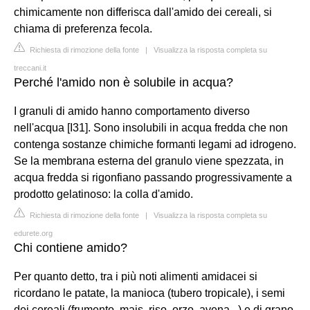
chimicamente non differisca dall'amido dei cereali, si
chiama di preferenza fecola.
Richiesta di rimozione della fonte
|
Visualizza la risposta completa su
treccani.it
Perché l'amido non è solubile in acqua?
I granuli di amido hanno comportamento diverso
nell'acqua [I31]. Sono insolubili in acqua fredda che non
contenga sostanze chimiche formanti legami ad idrogeno.
Se la membrana esterna del granulo viene spezzata, in
acqua fredda si rigonfiano passando progressivamente a
prodotto gelatinoso: la colla d'amido.
Richiesta di rimozione della fonte
|
Visualizza la risposta completa su
edurete.org
Chi contiene amido?
Per quanto detto, tra i più noti alimenti amidacei si
ricordano le patate, la manioca (tubero tropicale), i semi
dei cereali (frumento, mais, riso, orzo, avena...) e di grano