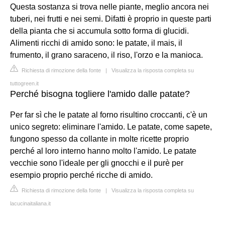
Questa sostanza si trova nelle piante, meglio ancora nei
tuberi, nei frutti e nei semi. Difatti è proprio in queste parti
della pianta che si accumula sotto forma di glucidi.
Alimenti ricchi di amido sono: le patate, il mais, il
frumento, il grano saraceno, il riso, l'orzo e la manioca.
Richiesta di rimozione della fonte
|
Visualizza la risposta completa su
tuttogreen.it
Perché bisogna togliere l'amido dalle patate?
Per far sì che le patate al forno risultino croccanti, c'è un
unico segreto: eliminare l'amido. Le patate, come sapete,
fungono spesso da collante in molte ricette proprio
perché al loro interno hanno molto l'amido. Le patate
vecchie sono l'ideale per gli gnocchi e il purè per
esempio proprio perché ricche di amido.
Richiesta di rimozione della fonte
|
Visualizza la risposta completa su
lacucinaitaliana.it