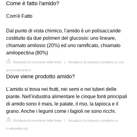
Come è fatto l'amido?
Com'è Fatto
Dal punto di vista chimico, l'amido è un polisaccaride
costituito da due polimeri del glucosio: uno lineare,
chiamato amilosio (20%) ed uno ramificato, chiamato
amilopectina (80%)
Richiesta di rimozione della fonte
|
Visualizza la risposta completa su my-
personaltrainer.it
Dove viene prodotto amido?
L'amido si trova nei frutti, nei semi e nei tuberi delle
piante. Nell'industria alimentare le cinque fonti principali
di amido sono il mais, le patate, il riso, la tapioca e il
grano. Anche i legumi come i fagioli ne sono ricchi.
Richiesta di rimozione della fonte
|
Visualizza la risposta completa su
it.wikipedia.org