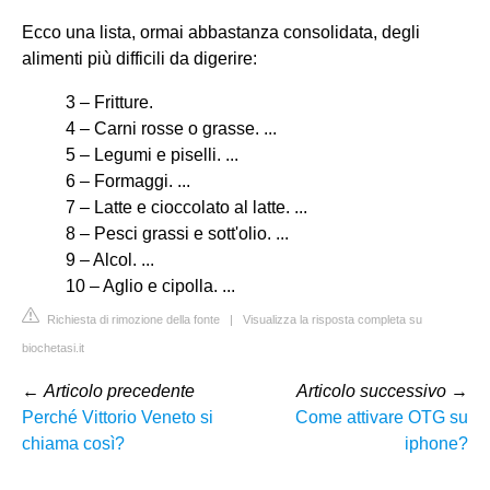
Ecco una lista, ormai abbastanza consolidata, degli
alimenti più difficili da digerire:
3 – Fritture.
4 – Carni rosse o grasse. ...
5 – Legumi e piselli. ...
6 – Formaggi. ...
7 – Latte e cioccolato al latte. ...
8 – Pesci grassi e sott'olio. ...
9 – Alcol. ...
10 – Aglio e cipolla. ...
Richiesta di rimozione della fonte
|
Visualizza la risposta completa su
biochetasi.it
←
Articolo precedente
Articolo successivo
→
Perché Vittorio Veneto si
Come attivare OTG su
chiama così?
iphone?