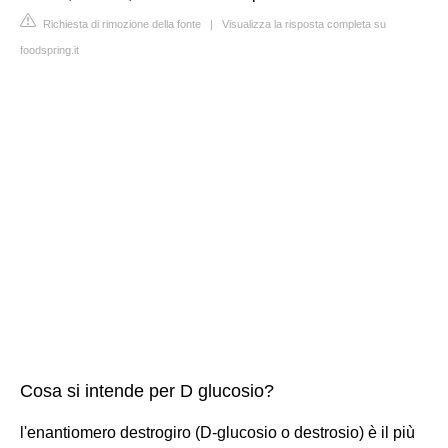
Richiesta di rimozione della fonte
|
Visualizza la risposta completa su
foodspring.it
Cosa si intende per D glucosio?
l'enantiomero destrogiro (D-glucosio o destrosio) è il più