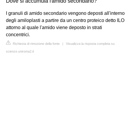
Dove si accumula l'amido secondario?
I granuli di amido secondario vengono deposti all'interno
degli amiloplasti a partire da un centro proteico detto ILO
attorno al quale l'amido viene deposto in strati
concentrici.
Richiesta di rimozione della fonte
|
Visualizza la risposta completa su
scienze.uniroma2.it