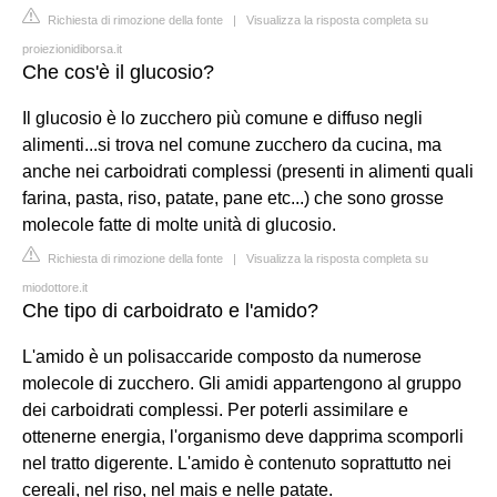
Richiesta di rimozione della fonte
|
Visualizza la risposta completa su
proiezionidiborsa.it
Che cos'è il glucosio?
Il glucosio è lo zucchero più comune e diffuso negli
alimenti...si trova nel comune zucchero da cucina, ma
anche nei carboidrati complessi (presenti in alimenti quali
farina, pasta, riso, patate, pane etc...) che sono grosse
molecole fatte di molte unità di glucosio.
Richiesta di rimozione della fonte
|
Visualizza la risposta completa su
miodottore.it
Che tipo di carboidrato e l'amido?
L'amido è un polisaccaride composto da numerose
molecole di zucchero. Gli amidi appartengono al gruppo
dei carboidrati complessi. Per poterli assimilare e
ottenerne energia, l'organismo deve dapprima scomporli
nel tratto digerente. L'amido è contenuto soprattutto nei
cereali, nel riso, nel mais e nelle patate.