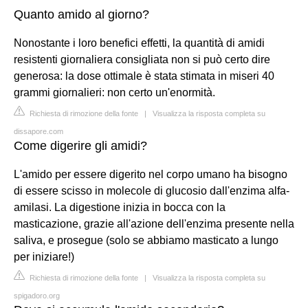
Quanto amido al giorno?
Nonostante i loro benefici effetti, la quantità di amidi
resistenti giornaliera consigliata non si può certo dire
generosa: la dose ottimale è stata stimata in miseri 40
grammi giornalieri: non certo un'enormità.
Richiesta di rimozione della fonte
|
Visualizza la risposta completa su
dissapore.com
Come digerire gli amidi?
L'amido per essere digerito nel corpo umano ha bisogno
di essere scisso in molecole di glucosio dall'enzima alfa-
amilasi. La digestione inizia in bocca con la
masticazione, grazie all'azione dell'enzima presente nella
saliva, e prosegue (solo se abbiamo masticato a lungo
per iniziare!)
Richiesta di rimozione della fonte
|
Visualizza la risposta completa su
spigadoro.org