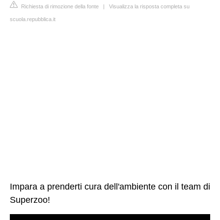
Richiesta di rimozione della fonte
|
Visualizza la risposta completa su
scuola.repubblica.it
Impara a prenderti cura dell'ambiente con il team di
Superzoo!