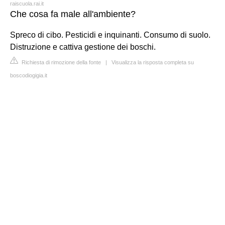
raiscuola.rai.it
Che cosa fa male all'ambiente?
Spreco di cibo. Pesticidi e inquinanti. Consumo di suolo.
Distruzione e cattiva gestione dei boschi.
Richiesta di rimozione della fonte
|
Visualizza la risposta completa su
boscodiogigia.it