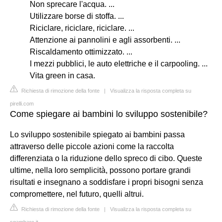
Non sprecare l'acqua. ...
Utilizzare borse di stoffa. ...
Riciclare, riciclare, riciclare. ...
Attenzione ai pannolini e agli assorbenti. ...
Riscaldamento ottimizzato. ...
I mezzi pubblici, le auto elettriche e il carpooling. ...
Vita green in casa.
Richiesta di rimozione della fonte
|
Visualizza la risposta completa su
pirelli.com
Come spiegare ai bambini lo sviluppo sostenibile?
Lo sviluppo sostenibile spiegato ai bambini passa
attraverso delle piccole azioni come la raccolta
differenziata o la riduzione dello spreco di cibo. Queste
ultime, nella loro semplicità, possono portare grandi
risultati e insegnano a soddisfare i propri bisogni senza
compromettere, nel futuro, quelli altrui.
Richiesta di rimozione della fonte
|
Visualizza la risposta completa su
sgambaro.it