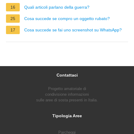
16
Quali articoli parlano della guerra?
25
Cosa succede se compro un oggetto rubato?
17
Cosa succede se fai uno screenshot su WhatsApp?
Contattaci
Progetto amatoriale di
condivisione informazioni
sulle aree di sosta presenti in Italia.
Tipologia Aree
Parcheggi