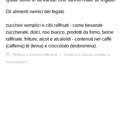
Gli alimenti nemici del fegato
zuccheri semplici e cibi raffinati - come bevande
zuccherate, dolci, riso bianco, prodotti da forno, farine
raffinate; fritture; alcol e alcaloidi - contenuti nel caffè
(caffeina) tè (teina) e cioccolato (teobromina).
Richiesta di rimozione della fonte
|
Visualizza la risposta completa su
ravennatoday.it