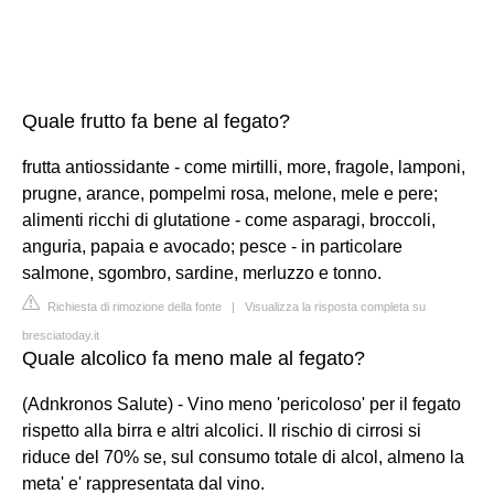
Quale frutto fa bene al fegato?
frutta antiossidante - come mirtilli, more, fragole, lamponi,
prugne, arance, pompelmi rosa, melone, mele e pere;
alimenti ricchi di glutatione - come asparagi, broccoli,
anguria, papaia e avocado; pesce - in particolare
salmone, sgombro, sardine, merluzzo e tonno.
Richiesta di rimozione della fonte
|
Visualizza la risposta completa su
bresciatoday.it
Quale alcolico fa meno male al fegato?
(Adnkronos Salute) - Vino meno 'pericoloso' per il fegato
rispetto alla birra e altri alcolici. Il rischio di cirrosi si
riduce del 70% se, sul consumo totale di alcol, almeno la
meta' e' rappresentata dal vino.