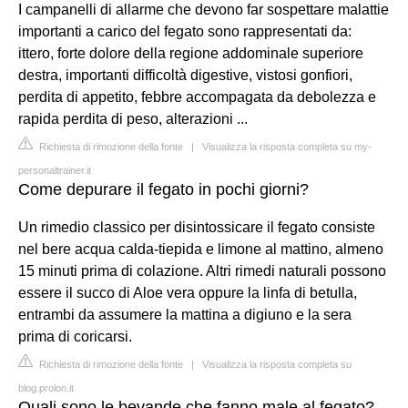
I campanelli di allarme che devono far sospettare malattie
importanti a carico del fegato sono rappresentati da:
ittero, forte dolore della regione addominale superiore
destra, importanti difficoltà digestive, vistosi gonfiori,
perdita di appetito, febbre accompagata da debolezza e
rapida perdita di peso, alterazioni ...
Richiesta di rimozione della fonte
|
Visualizza la risposta completa su my-
personaltrainer.it
Come depurare il fegato in pochi giorni?
Un rimedio classico per disintossicare il fegato consiste
nel bere acqua calda-tiepida e limone al mattino, almeno
15 minuti prima di colazione. Altri rimedi naturali possono
essere il succo di Aloe vera oppure la linfa di betulla,
entrambi da assumere la mattina a digiuno e la sera
prima di coricarsi.
Richiesta di rimozione della fonte
|
Visualizza la risposta completa su
blog.prolon.it
Quali sono le bevande che fanno male al fegato?