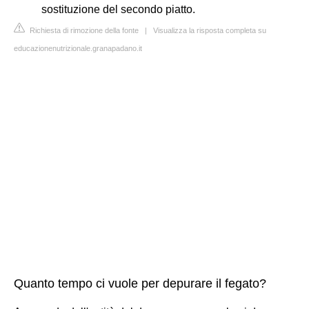
sostituzione del secondo piatto.
Richiesta di rimozione della fonte
|
Visualizza la risposta completa su
educazionenutrizionale.granapadano.it
Quanto tempo ci vuole per depurare il fegato?