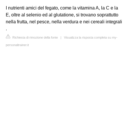
I nutrienti amici del fegato, come la vitamina A, la C e la
E, oltre al selenio ed al glutatione, si trovano soprattutto
nella frutta, nel pesce, nella verdura e nei cereali integrali
.
Richiesta di rimozione della fonte
|
Visualizza la risposta completa su my-
personaltrainer.it