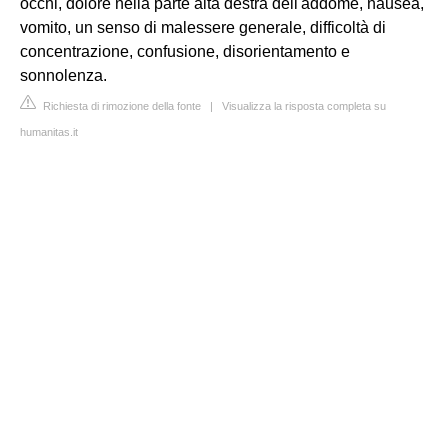
occhi, dolore nella parte alta destra dell'addome, nausea,
vomito, un senso di malessere generale, difficoltà di
concentrazione, confusione, disorientamento e
sonnolenza.
Richiesta di rimozione della fonte
|
Visualizza la risposta completa su
humanitas.it