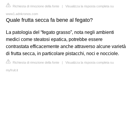
Richiesta di rimozione della fonte
|
Visualizza la risposta completa su
www1.adnkronos.com
Quale frutta secca fa bene al fegato?
La patologia del “fegato grasso”, nota negli ambienti
medici come steatosi epatica, potrebbe essere
contrastata efficacemente anche attraverso alcune varietà
di frutta secca, in particolare pistacchi, noci e nocciole.
Richiesta di rimozione della fonte
|
Visualizza la risposta completa su
myfruit.it