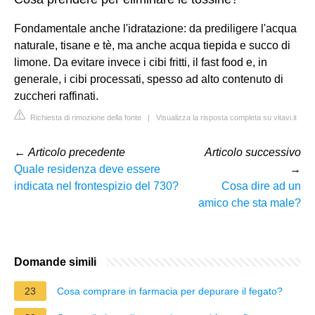
Fondamentale anche l'idratazione: da prediligere l'acqua
naturale, tisane e tè, ma anche acqua tiepida e succo di
limone. Da evitare invece i cibi fritti, il fast food e, in
generale, i cibi processati, spesso ad alto contenuto di
zuccheri raffinati.
Richiesta di rimozione della fonte
|
Visualizza la risposta completa su vitavi.it
←
Articolo precedente
Articolo successivo
Quale residenza deve essere
→
indicata nel frontespizio del 730?
Cosa dire ad un
amico che sta male?
Domande simili
23
Cosa comprare in farmacia per depurare il fegato?