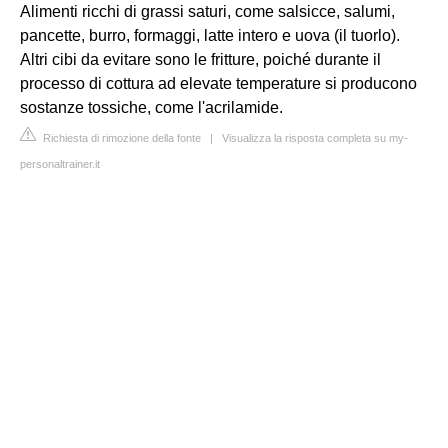
Alimenti ricchi di grassi saturi, come salsicce, salumi,
pancette, burro, formaggi, latte intero e uova (il tuorlo).
Altri cibi da evitare sono le fritture, poiché durante il
processo di cottura ad elevate temperature si producono
sostanze tossiche, come l'acrilamide.
Richiesta di rimozione della fonte
|
Visualizza la risposta completa su my-
personaltrainer.it