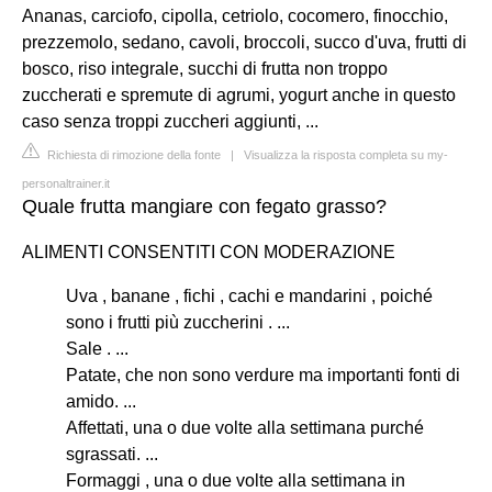
Ananas, carciofo, cipolla, cetriolo, cocomero, finocchio,
prezzemolo, sedano, cavoli, broccoli, succo d'uva, frutti di
bosco, riso integrale, succhi di frutta non troppo
zuccherati e spremute di agrumi, yogurt anche in questo
caso senza troppi zuccheri aggiunti, ...
Richiesta di rimozione della fonte
|
Visualizza la risposta completa su my-
personaltrainer.it
Quale frutta mangiare con fegato grasso?
ALIMENTI CONSENTITI CON MODERAZIONE
Uva , banane , fichi , cachi e mandarini , poiché
sono i frutti più zuccherini . ...
Sale . ...
Patate, che non sono verdure ma importanti fonti di
amido. ...
Affettati, una o due volte alla settimana purché
sgrassati. ...
Formaggi , una o due volte alla settimana in