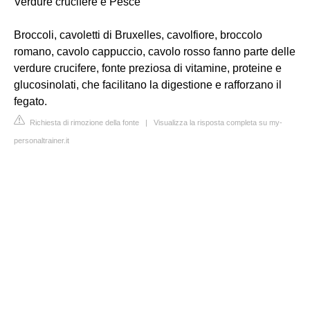
Verdure crucifere e Pesce
Broccoli, cavoletti di Bruxelles, cavolfiore, broccolo
romano, cavolo cappuccio, cavolo rosso fanno parte delle
verdure crucifere, fonte preziosa di vitamine, proteine e
glucosinolati, che facilitano la digestione e rafforzano il
fegato.
Richiesta di rimozione della fonte
|
Visualizza la risposta completa su my-
personaltrainer.it