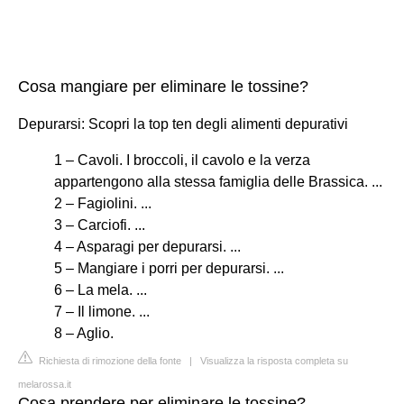
Cosa mangiare per eliminare le tossine?
Depurarsi: Scopri la top ten degli alimenti depurativi
1 – Cavoli. I broccoli, il cavolo e la verza
appartengono alla stessa famiglia delle Brassica. ...
2 – Fagiolini. ...
3 – Carciofi. ...
4 – Asparagi per depurarsi. ...
5 – Mangiare i porri per depurarsi. ...
6 – La mela. ...
7 – Il limone. ...
8 – Aglio.
Richiesta di rimozione della fonte
|
Visualizza la risposta completa su
melarossa.it
Cosa prendere per eliminare le tossine?