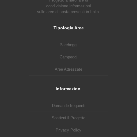
Progetto amatoriale di
condivisione informazioni
sulle aree di sosta presenti in Italia.
Tipologia Aree
Parcheggi
Campeggi
Aree Attrezzate
Informazioni
Domande frequenti
Sostieni il Progetto
Privacy Policy