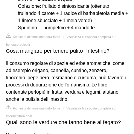
Colazione: frullato disintossicante (ottenuto
frullando 4 carote + 1 radice di barbabietola media +
1 limone sbucciato + 1 mela verde)
Spuntino: 1 pompelmo + 4 mandorle.
Richiesta di rimozione della fonte
|
Visualizza la risposta completa su
benessereblog.it
Cosa mangiare per tenere pulito l'intestino?
Il consumo regolare di spezie ed erbe aromatiche, come
ad esempio origano, cannella, cumino, zenzero,
finocchio, pepe nero, rosmarino e curcuma, può favorire i
processi di depurazione dell'organismo. Le fibre,
contenute perlopiù in frutta, verdura e legumi, aiutano
anche la pulizia dell'intestino.
Richiesta di rimozione della fonte
|
Visualizza la risposta completa su
intermeditalia.com
Quali sono le verdure che fanno bene al fegato?