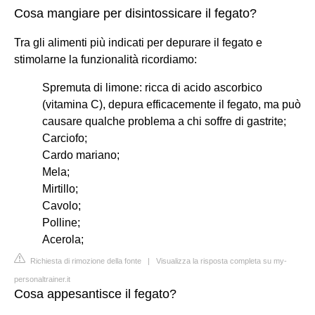
Cosa mangiare per disintossicare il fegato?
Tra gli alimenti più indicati per depurare il fegato e
stimolarne la funzionalità ricordiamo:
Spremuta di limone: ricca di acido ascorbico
(vitamina C), depura efficacemente il fegato, ma può
causare qualche problema a chi soffre di gastrite;
Carciofo;
Cardo mariano;
Mela;
Mirtillo;
Cavolo;
Polline;
Acerola;
Richiesta di rimozione della fonte
|
Visualizza la risposta completa su my-
personaltrainer.it
Cosa appesantisce il fegato?