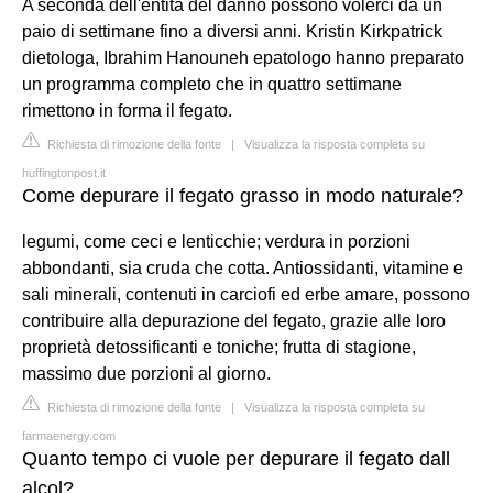
A seconda dell'entità del danno possono volerci da un
paio di settimane fino a diversi anni. Kristin Kirkpatrick
dietologa, Ibrahim Hanouneh epatologo hanno preparato
un programma completo che in quattro settimane
rimettono in forma il fegato.
Richiesta di rimozione della fonte
|
Visualizza la risposta completa su
huffingtonpost.it
Come depurare il fegato grasso in modo naturale?
legumi, come ceci e lenticchie; verdura in porzioni
abbondanti, sia cruda che cotta. Antiossidanti, vitamine e
sali minerali, contenuti in carciofi ed erbe amare, possono
contribuire alla depurazione del fegato, grazie alle loro
proprietà detossificanti e toniche; frutta di stagione,
massimo due porzioni al giorno.
Richiesta di rimozione della fonte
|
Visualizza la risposta completa su
farmaenergy.com
Quanto tempo ci vuole per depurare il fegato dall
alcol?