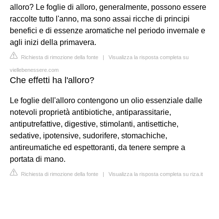
alloro? Le foglie di alloro, generalmente, possono essere
raccolte tutto l'anno, ma sono assai ricche di principi
benefici e di essenze aromatiche nel periodo invernale e
agli inizi della primavera.
Richiesta di rimozione della fonte
|
Visualizza la risposta completa su
viellebenessere.com
Che effetti ha l'alloro?
Le foglie dell'alloro contengono un olio essenziale dalle
notevoli proprietà antibiotiche, antiparassitarie,
antiputrefattive, digestive, stimolanti, antisettiche,
sedative, ipotensive, sudorifere, stomachiche,
antireumatiche ed espettoranti, da tenere sempre a
portata di mano.
Richiesta di rimozione della fonte
|
Visualizza la risposta completa su riza.it