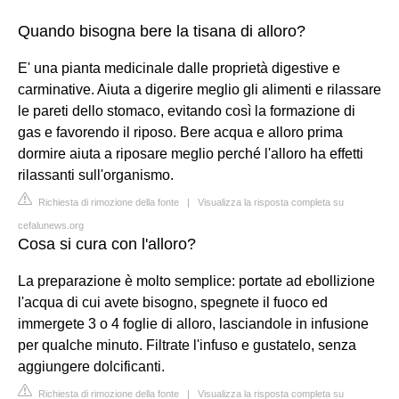
Quando bisogna bere la tisana di alloro?
E' una pianta medicinale dalle proprietà digestive e
carminative. Aiuta a digerire meglio gli alimenti e rilassare
le pareti dello stomaco, evitando così la formazione di
gas e favorendo il riposo. Bere acqua e alloro prima
dormire aiuta a riposare meglio perché l'alloro ha effetti
rilassanti sull'organismo.
Richiesta di rimozione della fonte
|
Visualizza la risposta completa su
cefalunews.org
Cosa si cura con l'alloro?
La preparazione è molto semplice: portate ad ebollizione
l'acqua di cui avete bisogno, spegnete il fuoco ed
immergete 3 o 4 foglie di alloro, lasciandole in infusione
per qualche minuto. Filtrate l'infuso e gustatelo, senza
aggiungere dolcificanti.
Richiesta di rimozione della fonte
|
Visualizza la risposta completa su