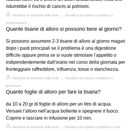
ridurrebbe il rischio di cancro ai polmoni.
Richiesta di rimozione della fonte
|
Visualizza la risposta completa su
nonsprecare.it
Quante tisane di alloro si possono bere al giorno?
Si possono assumere 2-3 tisane di alloro al giorno magari
dopo i pasti principali se il problema è una digestione
difficile oppure prima se si vuole stimolare l'appetito o
indipendentemente dall'orario nel corso della giornata per
fronteggiare raffreddore, influenza, tosse o stanchezza.
Richiesta di rimozione della fonte
|
Visualizza la risposta completa su
greenme.it
Quante foglie di alloro per fare la tisana?
da 10 a 20 gr di foglie di alloro per un litro di acqua.
Versare l'alloro nell'acqua bollente e spegnere il fuoco.
Coprire e lasciare in infusione per 10 min.
Richiesta di rimozione della fonte
|
Visualizza la risposta completa su cure-