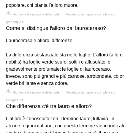
popolare, chi pianta l'alloro muore.
Richiesta di rimozione della fonte
|
Visualizza la risposta completa su
greenstyle.it
Come si distingue l'alloro dal lauroceraso?
Lauroceraso e alloro, differenze
La differenza sostanziale sta nelle foglie. L'alloro (alloro
nobilis) ha foglie verde scuro, sottili e affusolate, e
gradevolmente profumate; le foglie di lauroceraso,
invece, sono più grandi e più carnose, arrotondate, color
verde brillante e senza odore.
Richiesta di rimozione della fonte
|
Visualizza la risposta completa su
tuttogreen.it
Che differenza c'è tra lauro e alloro?
L'alloro è conosciuto con il termine lauro; tuttavia, in
alcune regioni italiane, con questo termine viene indicato
anche il lauroceraso (Prunus laurocerasus), il quale è