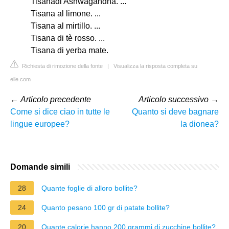
Tisanadi Ashwagandha. ...
Tisana al limone. ...
Tisana al mirtillo. ...
Tisana di tè rosso. ...
Tisana di yerba mate.
Richiesta di rimozione della fonte
|
Visualizza la risposta completa su
elle.com
←
Articolo precedente
Articolo successivo
→
Come si dice ciao in tutte le
Quanto si deve bagnare
lingue europee?
la dionea?
Domande simili
28
Quante foglie di alloro bollite?
24
Quanto pesano 100 gr di patate bollite?
20
Quante calorie hanno 200 grammi di zucchine bollite?