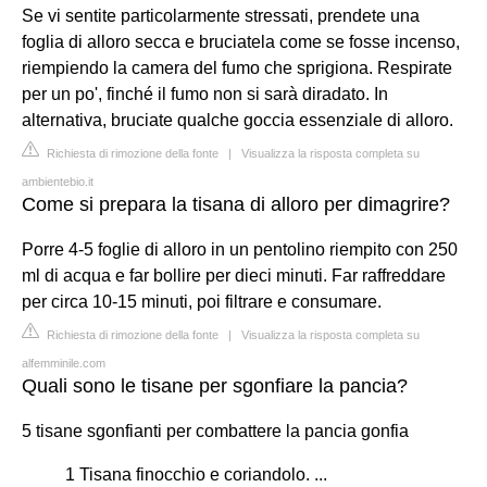
Se vi sentite particolarmente stressati, prendete una
foglia di alloro secca e bruciatela come se fosse incenso,
riempiendo la camera del fumo che sprigiona. Respirate
per un po', finché il fumo non si sarà diradato. In
alternativa, bruciate qualche goccia essenziale di alloro.
Richiesta di rimozione della fonte
|
Visualizza la risposta completa su
ambientebio.it
Come si prepara la tisana di alloro per dimagrire?
Porre 4-5 foglie di alloro in un pentolino riempito con 250
ml di acqua e far bollire per dieci minuti. Far raffreddare
per circa 10-15 minuti, poi filtrare e consumare.
Richiesta di rimozione della fonte
|
Visualizza la risposta completa su
alfemminile.com
Quali sono le tisane per sgonfiare la pancia?
5 tisane sgonfianti per combattere la pancia gonfia
1 Tisana finocchio e coriandolo. ...