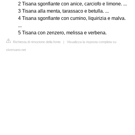
2 Tisana sgonfiante con anice, carciofo e limone. ...
3 Tisana alla menta, tarassaco e betulla. ...
4 Tisana sgonfiante con cumino, liquirizia e malva.
...
5 Tisana con zenzero, melissa e verbena.
Richiesta di rimozione della fonte
|
Visualizza la risposta completa su
viversano.net