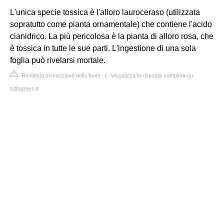
L'unica specie tossica è l'alloro lauroceraso (utilizzata
sopratutto come pianta ornamentale) che contiene l'acido
cianidrico. La più pericolosa è la pianta di alloro rosa, che
è tossica in tutte le sue parti. L'ingestione di una sola
foglia può rivelarsi mortale.
Richiesta di rimozione della fonte
|
Visualizza la risposta completa su
tuttogreen.it