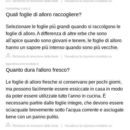
Richiesta di rimozione della fonte
|
Visualizza la risposta completa su
humanitas-care.it
Quali foglie di alloro raccogliere?
Selezionare le foglie più grandi quando si raccolgono le
foglie di alloro. A differenza di altre erbe che sono
all'apice quando sono giovani e tenere, le foglie di alloro
hanno un sapore più intenso quando sono più vecchie.
Richiesta di rimozione della fonte
|
Visualizza la risposta completa su
ilgiardinocommestibile.it
Quanto dura l'alloro fresco?
Le foglie di alloro fresche si conservano per pochi giorni,
ma possono facilmente essere essiccate in casa in modo
da poter essere utilizzate tutto l'anno in cucina. È
necessario partire dalle foglie integre, che devono essere
sciacquate brevemente sotto l'acqua corrente e asciugate
bene con un panno pulito.
Richiesta di rimozione della fonte
|
Visualizza la risposta completa su