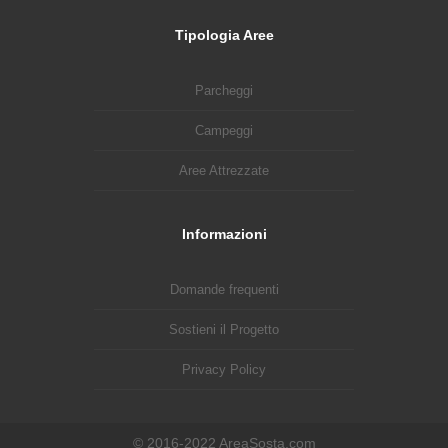
Tipologia Aree
Parcheggi
Campeggi
Aree Attrezzate
Informazioni
Domande frequenti
Sostieni il Progetto
Privacy Policy
© 2016-2022 AreaSosta.com