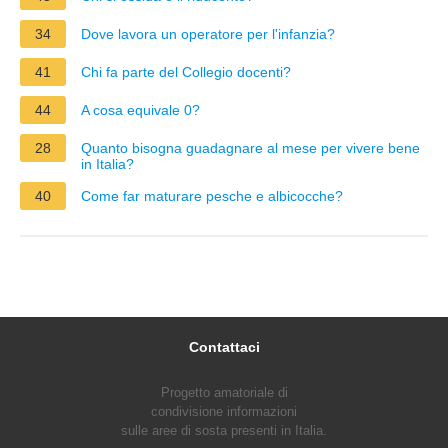
34
Dove lavora un operatore per l'infanzia?
41
Chi fa parte del Collegio docenti?
44
A cosa equivale 0?
28
Quanto bisogna guadagnare al mese per vivere bene
in Italia?
40
Come far maturare pesche e albicocche?
Contattaci
Progetto amatoriale di
condivisione informazioni
sulle aree di sosta presenti in Italia.