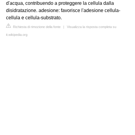
d'acqua, contribuendo a proteggere la cellula dalla
disidratazione. adesione: favorisce l'adesione cellula-
cellula e cellula-substrato.
Richiesta di rimozione della fonte
|
Visualizza la risposta completa su
it.wikipedia.org