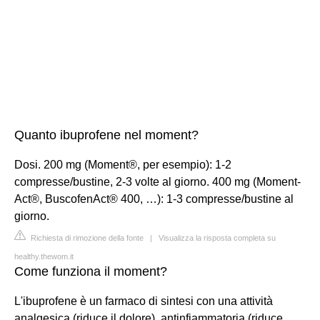
Quanto ibuprofene nel moment?
Dosi. 200 mg (Moment®, per esempio): 1-2
compresse/bustine, 2-3 volte al giorno. 400 mg (Moment-
Act®, BuscofenAct® 400, …): 1-3 compresse/bustine al
giorno.
Richiesta di rimozione della fonte
|
Visualizza la risposta completa su
healthy.thewom.it
Come funziona il moment?
L'ibuprofene è un farmaco di sintesi con una attività
analgesica (riduce il dolore), antinfiammatoria (riduce