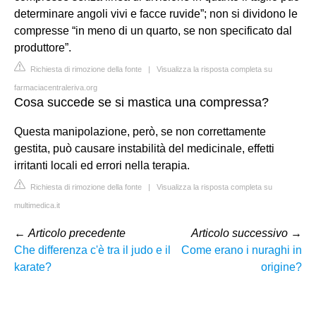
determinare angoli vivi e facce ruvide”; non si dividono le
compresse “in meno di un quarto, se non specificato dal
produttore”.
Richiesta di rimozione della fonte
|
Visualizza la risposta completa su
farmaciacentraleriva.org
Cosa succede se si mastica una compressa?
Questa manipolazione, però, se non correttamente
gestita, può causare instabilità del medicinale, effetti
irritanti locali ed errori nella terapia.
Richiesta di rimozione della fonte
|
Visualizza la risposta completa su
multimedica.it
←
Articolo precedente
Articolo successivo
→
Che differenza c'è tra il judo e il
Come erano i nuraghi in
karate?
origine?