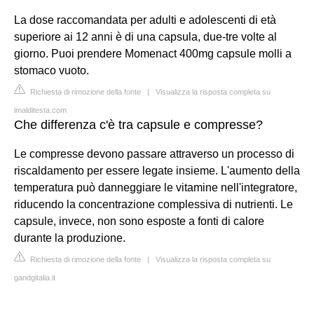
La dose raccomandata per adulti e adolescenti di età
superiore ai 12 anni è di una capsula, due-tre volte al
giorno. Puoi prendere Momenact 400mg capsule molli a
stomaco vuoto.
Richiesta di rimozione della fonte
|
Visualizza la risposta completa su
imalditesta.com
Che differenza c'è tra capsule e compresse?
Le compresse devono passare attraverso un processo di
riscaldamento per essere legate insieme. L'aumento della
temperatura può danneggiare le vitamine nell'integratore,
riducendo la concentrazione complessiva di nutrienti. Le
capsule, invece, non sono esposte a fonti di calore
durante la produzione.
Richiesta di rimozione della fonte
|
Visualizza la risposta completa su
gandgitalia.it