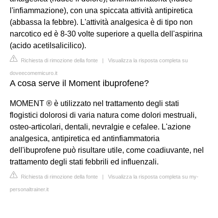
l'infiammazione), con una spiccata attività antipiretica
(abbassa la febbre). L'attività analgesica è di tipo non
narcotico ed è 8-30 volte superiore a quella dell'aspirina
(acido acetilsalicilico).
Richiesta di rimozione della fonte
|
Visualizza la risposta completa su
doveecomemicuro.it
A cosa serve il Moment ibuprofene?
MOMENT ® è utilizzato nel trattamento degli stati
flogistici dolorosi di varia natura come dolori mestruali,
osteo-articolari, dentali, nevralgie e cefalee. L'azione
analgesica, antipiretica ed antinfiammatoria
dell'ibuprofene può risultare utile, come coadiuvante, nel
trattamento degli stati febbrili ed influenzali.
Richiesta di rimozione della fonte
|
Visualizza la risposta completa su my-
personaltrainer.it