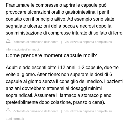
Frantumare le compresse o aprire le capsule può
provocare ulcerazioni orali o gastrointestinali per il
contatto con il principio attivo. Ad esempio sono state
segnalate ulcerazioni della bocca e necrosi dopo la
somministrazione di compresse triturate di solfato di ferro.
Richiesta di rimozione della fonte
|
Visualizza la risposta completa su
informazionisuifarmaci.it
Come prendere moment capsule molli?
Adulti e adolescenti oltre i 12 anni: 1-2 capsule, due-tre
volte al giorno. Attenzione: non superare le dosi di 6
capsule al giorno senza il consiglio del medico. I pazienti
anziani dovrebbero attenersi ai dosaggi minimi
sopraindicati. Assumere il farmaco a stomaco pieno
(preferibilmente dopo colazione, pranzo o cena).
Richiesta di rimozione della fonte
|
Visualizza la risposta completa su
saninforma.it