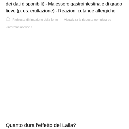
dei dati disponibili) - Malessere gastrointestinale di grado
lieve (p. es. eruttazione) - Reazioni cutanee allergiche.
Richiesta di rimozione della fonte
|
Visualizza la risposta completa su
viafarmaciaonline.it
Quanto dura l'effetto del Laila?