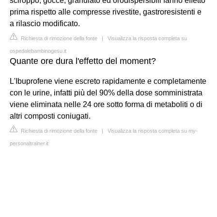
sciroppo, gocce, granulato ed orodispersibili fanno effetto
prima rispetto alle compresse rivestite, gastroresistenti e
a rilascio modificato.
Richiesta di rimozione della fonte
|
Visualizza la risposta completa su
ospedalebambinogesu.it
Quante ore dura l'effetto del moment?
L'Ibuprofene viene escreto rapidamente e completamente
con le urine, infatti più del 90% della dose somministrata
viene eliminata nelle 24 ore sotto forma di metaboliti o di
altri composti coniugati.
Richiesta di rimozione della fonte
|
Visualizza la risposta completa su my-
personaltrainer.it