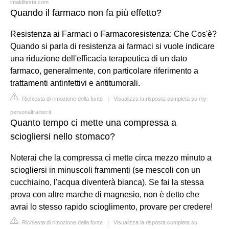
imalditesta.com
Quando il farmaco non fa più effetto?
Resistenza ai Farmaci o Farmacoresistenza: Che Cos'è?
Quando si parla di resistenza ai farmaci si vuole indicare
una riduzione dell'efficacia terapeutica di un dato
farmaco, generalmente, con particolare riferimento a
trattamenti antinfettivi e antitumorali.
Richiesta di rimozione della fonte
|
Visualizza la risposta completa su my-
personaltrainer.it
Quanto tempo ci mette una compressa a
sciogliersi nello stomaco?
Noterai che la compressa ci mette circa mezzo minuto a
sciogliersi in minuscoli frammenti (se mescoli con un
cucchiaino, l'acqua diventerà bianca). Se fai la stessa
prova con altre marche di magnesio, non è detto che
avrai lo stesso rapido scioglimento, provare per credere!
Richiesta di rimozione della fonte
|
Visualizza la risposta completa su