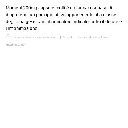
Moment 200mg capsule molli è un farmaco a base di
ibuprofene, un principio attivo appartenente alla classe
degli analgesici-antinfiammatori, indicati contro il dolore e
l'infiammazione.
Richiesta di rimozione della fonte
|
Visualizza la risposta completa su
imalditesta.com