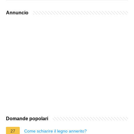
Annuncio
Domande popolari
27
Come schiarire il legno annerito?