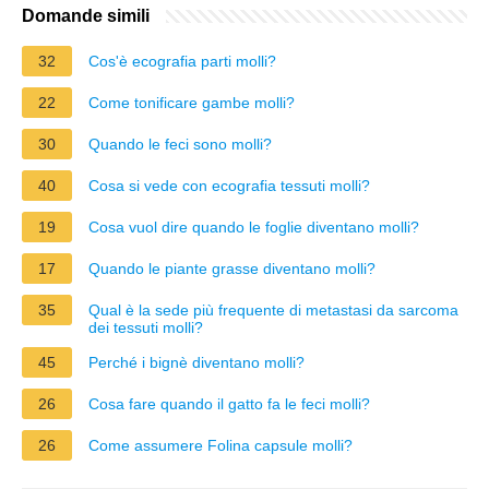
Domande simili
32
Cos'è ecografia parti molli?
22
Come tonificare gambe molli?
30
Quando le feci sono molli?
40
Cosa si vede con ecografia tessuti molli?
19
Cosa vuol dire quando le foglie diventano molli?
17
Quando le piante grasse diventano molli?
35
Qual è la sede più frequente di metastasi da sarcoma
dei tessuti molli?
45
Perché i bignè diventano molli?
26
Cosa fare quando il gatto fa le feci molli?
26
Come assumere Folina capsule molli?