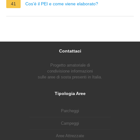
41
Cos'è il PEI e come viene elaborato?
Contattaci
Progetto amatoriale di
condivisione informazioni
sulle aree di sosta presenti in Italia.
Tipologia Aree
Parcheggi
Campeggi
Aree Attrezzate