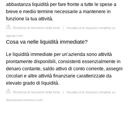
abbastanza liquidità per fare fronte a tutte le spese a
breve e medio termine necessarie a mantenere in
funzione la tua attività.
Richiesta di rimozione della fonte
|
Visualizza la risposta completa su
agicap.com
Cosa va nelle liquidità immediate?
Le liquidità immediate per un'azienda sono attività
prontamente disponibili, consistenti essenzialmente in
denaro contante, saldo attivo di conto corrente, assegni
circolari e altre attività finanziarie caratterizzate da
elevato grado di liquidità.
Richiesta di rimozione della fonte
|
Visualizza la risposta completa su
dizionarioeconomico.com