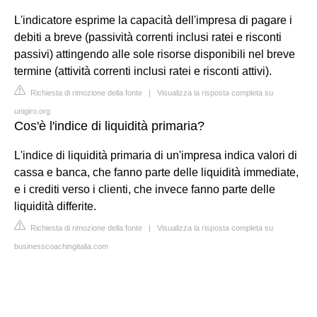
L'indicatore esprime la capacità dell'impresa di pagare i
debiti a breve (passività correnti inclusi ratei e risconti
passivi) attingendo alle sole risorse disponibili nel breve
termine (attività correnti inclusi ratei e risconti attivi).
Richiesta di rimozione della fonte
|
Visualizza la risposta completa su
unigiro.org
Cos'è l'indice di liquidità primaria?
L'indice di liquidità primaria di un'impresa indica valori di
cassa e banca, che fanno parte delle liquidità immediate,
e i crediti verso i clienti, che invece fanno parte delle
liquidità differite.
Richiesta di rimozione della fonte
|
Visualizza la risposta completa su
businesscoachingitalia.com