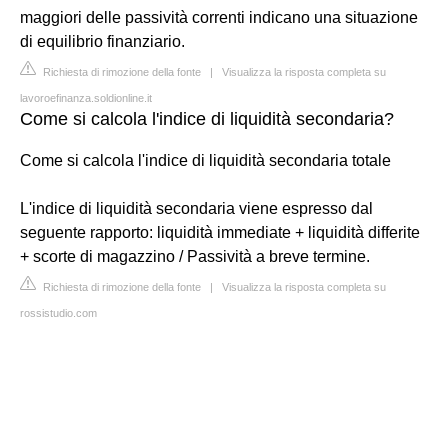
maggiori delle passività correnti indicano una situazione
di equilibrio finanziario.
Richiesta di rimozione della fonte
|
Visualizza la risposta completa su
lavoroefinanza.soldionline.it
Come si calcola l'indice di liquidità secondaria?
Come si calcola l'indice di liquidità secondaria totale
L'indice di liquidità secondaria viene espresso dal
seguente rapporto: liquidità immediate + liquidità differite
+ scorte di magazzino / Passività a breve termine.
Richiesta di rimozione della fonte
|
Visualizza la risposta completa su
rossistudio.com