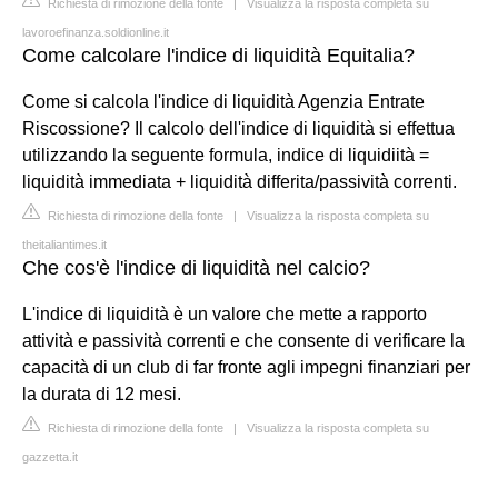
Richiesta di rimozione della fonte
|
Visualizza la risposta completa su
lavoroefinanza.soldionline.it
Come calcolare l'indice di liquidità Equitalia?
Come si calcola l'indice di liquidità Agenzia Entrate
Riscossione? Il calcolo dell'indice di liquidità si effettua
utilizzando la seguente formula, indice di liquidiità =
liquidità immediata + liquidità differita/passività correnti.
Richiesta di rimozione della fonte
|
Visualizza la risposta completa su
theitaliantimes.it
Che cos'è l'indice di liquidità nel calcio?
L'indice di liquidità è un valore che mette a rapporto
attività e passività correnti e che consente di verificare la
capacità di un club di far fronte agli impegni finanziari per
la durata di 12 mesi.
Richiesta di rimozione della fonte
|
Visualizza la risposta completa su
gazzetta.it