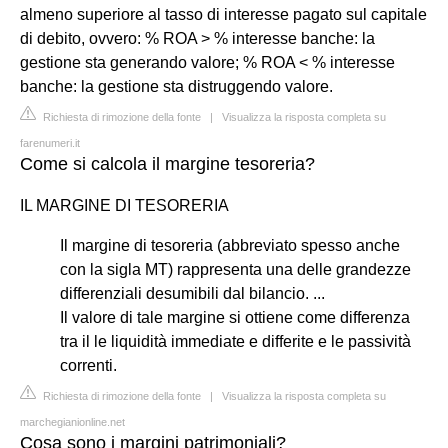
almeno superiore al tasso di interesse pagato sul capitale
di debito, ovvero: % ROA > % interesse banche: la
gestione sta generando valore; % ROA < % interesse
banche: la gestione sta distruggendo valore.
Richiesta di rimozione della fonte
|
Visualizza la risposta completa su
farenumeri.it
Come si calcola il margine tesoreria?
IL MARGINE DI TESORERIA
Il margine di tesoreria (abbreviato spesso anche
con la sigla MT) rappresenta una delle grandezze
differenziali desumibili dal bilancio. ...
Il valore di tale margine si ottiene come differenza
tra il le liquidità immediate e differite e le passività
correnti.
Richiesta di rimozione della fonte
|
Visualizza la risposta completa su
marchegianionline.net
Cosa sono i margini patrimoniali?