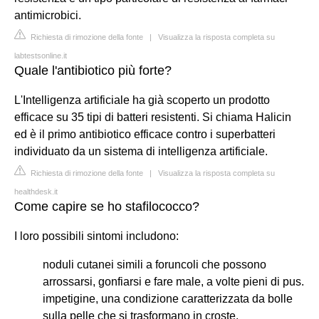
antimicrobici.
Richiesta di rimozione della fonte
|
Visualizza la risposta completa su
labtestsonline.it
Quale l'antibiotico più forte?
L'Intelligenza artificiale ha già scoperto un prodotto
efficace su 35 tipi di batteri resistenti. Si chiama Halicin
ed è il primo antibiotico efficace contro i superbatteri
individuato da un sistema di intelligenza artificiale.
Richiesta di rimozione della fonte
|
Visualizza la risposta completa su
healthdesk.it
Come capire se ho stafilococco?
I loro possibili sintomi includono:
noduli cutanei simili a foruncoli che possono
arrossarsi, gonfiarsi e fare male, a volte pieni di pus.
impetigine, una condizione caratterizzata da bolle
sulla pelle che si trasformano in croste.