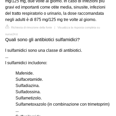
mg/125 mg, due volte al giorno. In caso di infezioni più
gravi ed importanti come otite media, sinusite, infezioni
del tratto respiratorio o urinario, la dose raccomandata
negli adulti è di 875 mg/125 mg tre volte al giorno.
Richiesta di rimozione della fonte
|
Visualizza la risposta completa su
nurse24.it
Quali sono gli antibiotici sulfamidici?
I sulfamidici sono una classe di antibiotici.
...
I sulfamidici includono:
Mafenide.
Sulfacetamide.
Sulfadiazina.
Sulfadossina.
Sulfametizolo.
Sulfametoxazolo (in combinazione con trimetoprim)
...