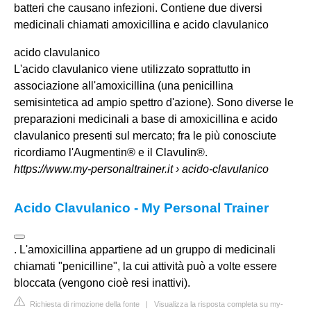
batteri che causano infezioni. Contiene due diversi
medicinali chiamati amoxicillina e
acido clavulanico
acido clavulanico
L'acido clavulanico viene utilizzato soprattutto in
associazione all'amoxicillina (una penicillina
semisintetica ad ampio spettro d'azione). Sono diverse le
preparazioni medicinali a base di amoxicillina e acido
clavulanico presenti sul mercato; fra le più conosciute
ricordiamo l'Augmentin® e il Clavulin®.
https://www.my-personaltrainer.it
› acido-clavulanico
Acido Clavulanico - My Personal Trainer
. L'amoxicillina appartiene ad un gruppo di medicinali
chiamati "penicilline", la cui attività può a volte essere
bloccata (vengono cioè resi inattivi).
Richiesta di rimozione della fonte
|
Visualizza la risposta completa su my-