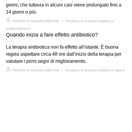
giorni, che tuttavia in alcuni casi viene prolungato fino a
14 giorni o più.
Richiesta di rimozione della fonte
|
Visualizza la risposta completa su
healthy.thewom.it
Quando inizia a fare effetto antibiotico?
La terapia antibiotica non fa effetto all'istante. È buona
regola aspettare circa 48 ore dall'inizio della terapia per
valutare i primi segni di miglioramento.
Richiesta di rimozione della fonte
|
Visualizza la risposta completa su sipps.it