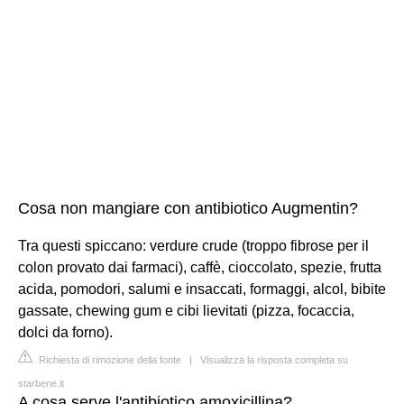
Cosa non mangiare con antibiotico Augmentin?
Tra questi spiccano: verdure crude (troppo fibrose per il
colon provato dai farmaci), caffè, cioccolato, spezie, frutta
acida, pomodori, salumi e insaccati, formaggi, alcol, bibite
gassate, chewing gum e cibi lievitati (pizza, focaccia,
dolci da forno).
Richiesta di rimozione della fonte
|
Visualizza la risposta completa su
starbene.it
A cosa serve l'antibiotico amoxicillina?