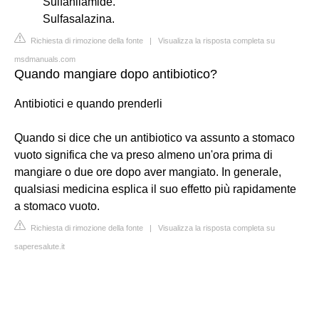
Sulfanilamide.
Sulfasalazina.
Richiesta di rimozione della fonte
|
Visualizza la risposta completa su
msdmanuals.com
Quando mangiare dopo antibiotico?
Antibiotici e quando prenderli
Quando si dice che un antibiotico va assunto a stomaco
vuoto significa che va preso almeno un'ora prima di
mangiare o due ore dopo aver mangiato. In generale,
qualsiasi medicina esplica il suo effetto più rapidamente
a stomaco vuoto.
Richiesta di rimozione della fonte
|
Visualizza la risposta completa su
saperesalute.it