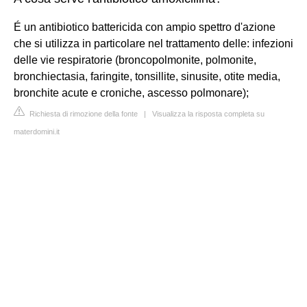
É un antibiotico battericida con ampio spettro d'azione
che si utilizza in particolare nel trattamento delle: infezioni
delle vie respiratorie (broncopolmonite, polmonite,
bronchiectasia, faringite, tonsillite, sinusite, otite media,
bronchite acute e croniche, ascesso polmonare);
Richiesta di rimozione della fonte
|
Visualizza la risposta completa su
materdomini.it