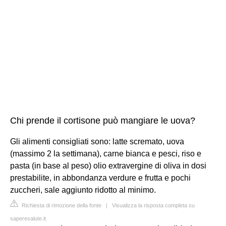
Chi prende il cortisone può mangiare le uova?
Gli alimenti consigliati sono: latte scremato, uova
(massimo 2 la settimana), carne bianca e pesci, riso e
pasta (in base al peso) olio extravergine di oliva in dosi
prestabilite, in abbondanza verdure e frutta e pochi
zuccheri, sale aggiunto ridotto al minimo.
Richiesta di rimozione della fonte
|
Visualizza la risposta completa su
saperesalute.it