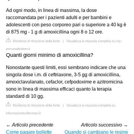
Ad ogni modo, in linea di massima, la dose
raccomandata per i pazienti adulti e per bambini e
adolescenti con peso corporeo pari o superiore a 40 kg è
di 875 mg - 1 g di amoxicillina ogni 8 o 12 ore.
Richiesta di rimozione della fonte
|
Visualizza la risposta completa su my-
personaltrainer.it
Quanti giorni minimo di amoxicillina?
Nonostante questi limiti, essi sembrano indicare che una
singola dose i.m. di ceftriaxone, 3-5 gg di amoxicillina,
amoxiclavulanato, cefaclor, cefpodoxime e azitromicina
sono in linea di massima efficaci quanto la terapia
standard di 10 gg.
Richiesta di rimozione della fonte
|
Visualizza la risposta completa su
informazionisuifarmaci.it
←
Articolo precedente
Articolo successivo
→
Come pagare bollette
Quando si cambiano le resine