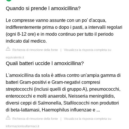
Quando si prende l amoxicillina?
Le compresse vanno assunte con un po' d'acqua,
indifferentemente prima o dopo i pasti, a intervalli regolari
(ogni 8-12 ore) e in modo continuo per tutto il periodo
indicato dal medico.
Richiesta di rimozione della fonte
|
Visualizza la risposta completa su
equivalente.it
Quali batteri uccide l amoxicillina?
L'amoxicillina da sola è attiva contro un'ampia gamma di
batteri Gram-positivi e Gram-negativi compresi
streptococchi (inclusi quelli di gruppo A), pneumococchi,
enterococchi e molti anaerobi, Neisseria meningitidis,
diversi ceppi di Salmonella, Stafilococchi non produttori
di beta-lattamasi, Haemophilus influenzae e ...
Richiesta di rimozione della fonte
|
Visualizza la risposta completa su
informazionisuifarmaci.it