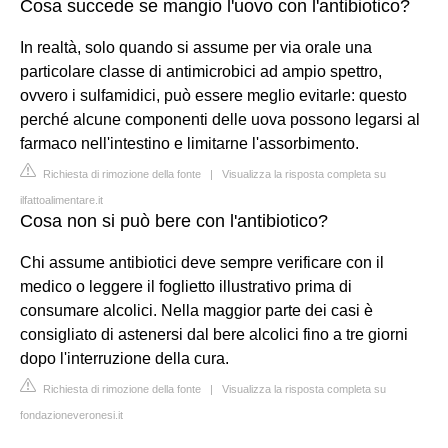
Cosa succede se mangio l'uovo con l'antibiotico?
In realtà, solo quando si assume per via orale una
particolare classe di antimicrobici ad ampio spettro,
ovvero i sulfamidici, può essere meglio evitarle: questo
perché alcune componenti delle uova possono legarsi al
farmaco nell'intestino e limitarne l'assorbimento.
Richiesta di rimozione della fonte
|
Visualizza la risposta completa su
ilfattoalimentare.it
Cosa non si può bere con l'antibiotico?
Chi assume antibiotici deve sempre verificare con il
medico o leggere il foglietto illustrativo prima di
consumare alcolici. Nella maggior parte dei casi è
consigliato di astenersi dal bere alcolici fino a tre giorni
dopo l'interruzione della cura.
Richiesta di rimozione della fonte
|
Visualizza la risposta completa su
fondazioneveronesi.it