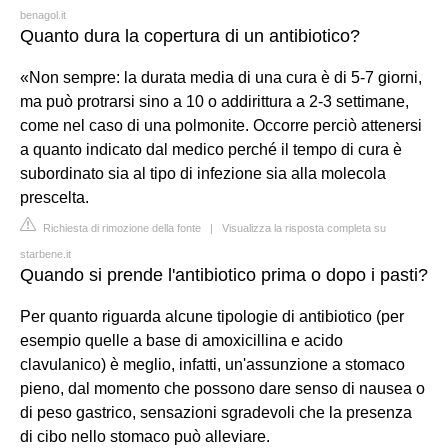
benagol.it
Quanto dura la copertura di un antibiotico?
«Non sempre: la durata media di una cura è di 5-7 giorni,
ma può protrarsi sino a 10 o addirittura a 2-3 settimane,
come nel caso di una polmonite. Occorre perciò attenersi
a quanto indicato dal medico perché il tempo di cura è
subordinato sia al tipo di infezione sia alla molecola
prescelta.
Richiesta di rimozione della fonte
|
Visualizza la risposta completa su
starbene.it
Quando si prende l'antibiotico prima o dopo i pasti?
Per quanto riguarda alcune tipologie di antibiotico (per
esempio quelle a base di amoxicillina e acido
clavulanico) è meglio, infatti, un'assunzione a stomaco
pieno, dal momento che possono dare senso di nausea o
di peso gastrico, sensazioni sgradevoli che la presenza
di cibo nello stomaco può alleviare.