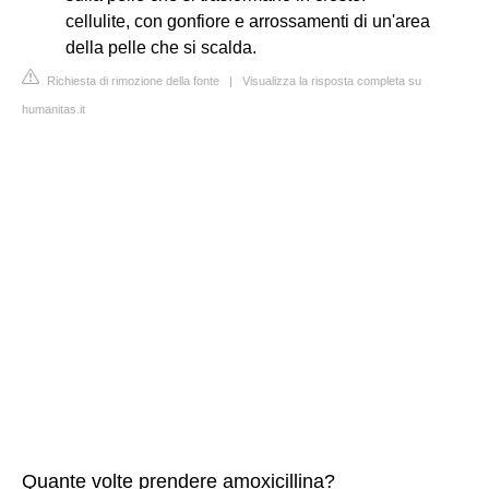
cellulite, con gonfiore e arrossamenti di un'area
della pelle che si scalda.
Richiesta di rimozione della fonte
|
Visualizza la risposta completa su
humanitas.it
Quante volte prendere amoxicillina?