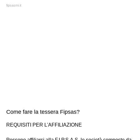
fipsasmi.it
Come fare la tessera Fipsas?
REQUISITI PER L'AFFILIAZIONE
Possono affiliarsi alla F.I.P.S.A.S. le società composte da