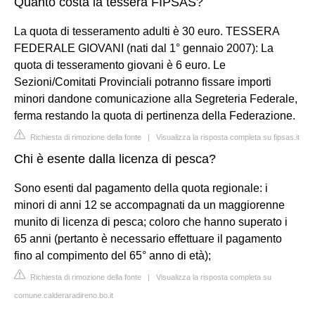
Quanto costa la tessera FIPSAS?
La quota di tesseramento adulti è 30 euro. TESSERA
FEDERALE GIOVANI (nati dal 1° gennaio 2007): La
quota di tesseramento giovani è 6 euro. Le
Sezioni/Comitati Provinciali potranno fissare importi
minori dandone comunicazione alla Segreteria Federale,
ferma restando la quota di pertinenza della Federazione.
Richiesta di rimozione della fonte
|
Visualizza la risposta completa su fipsas.it
Chi è esente dalla licenza di pesca?
Sono esenti dal pagamento della quota regionale: i
minori di anni 12 se accompagnati da un maggiorenne
munito di licenza di pesca; coloro che hanno superato i
65 anni (pertanto è necessario effettuare il pagamento
fino al compimento del 65° anno di età);
Richiesta di rimozione della fonte
|
Visualizza la risposta completa su
comune.calderaradireno.bo.it