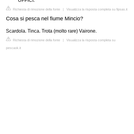
UFFICI.
Richiesta di rimozione della fonte
|
Visualizza la risposta completa su fipsas.it
Cosa si pesca nel fiume Mincio?
Scardola. Tinca. Trota (molto rare) Vairone.
Richiesta di rimozione della fonte
|
Visualizza la risposta completa su
pescaok.it