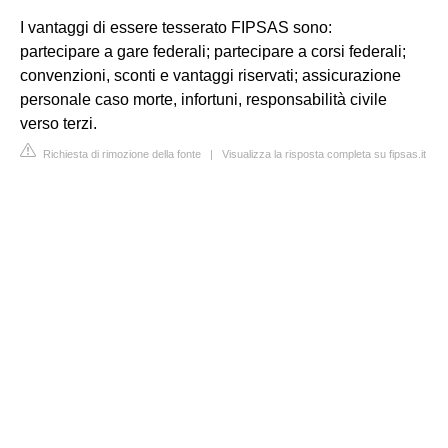
I vantaggi di essere tesserato FIPSAS sono:
partecipare a gare federali; partecipare a corsi federali;
convenzioni, sconti e vantaggi riservati; assicurazione
personale caso morte, infortuni, responsabilità civile
verso terzi.
Richiesta di rimozione della fonte
|
Visualizza la risposta completa su fipsas.it