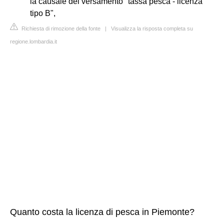
la causale del versamento "tassa pesca - licenza
tipo B",
Richiesta di rimozione della fonte
|
Visualizza la risposta completa su
regione.lombardia.it
Quanto costa la licenza di pesca in Piemonte?