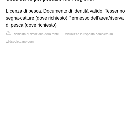
Licenza di pesca. Documento di Identità valido. Tesserino
segna-catture (dove richiesto) Permesso dell'area/riserva
di pesca (dove richiesto)
Richiesta di rimozione della fonte
|
Visualizza la risposta completa su
wildsocietyapp.com