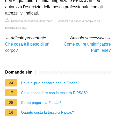
dell'Acquacoltura - unità dirigenziale PEMAC III - ed
autorizza l'esercizio della pesca professionale con gli
attrezzi ivi indicati.
Richiesta di rimozione della fonte
|
Visualizza la risposta completa su
politicheagricole.it
←
Articolo precedente
Articolo successivo
→
Che cosa è il peso di un
Come pulire umidificatore
corpo?
Pumilene?
Domande simili
34
Dove si può pescare con la Fipsas?
17
Cosa posso fare con la tessera FIPSAS?
25
Come pagare la Fipsas?
16
Quanto costa la tessera Fipsas?