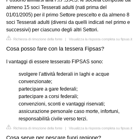
almeno 15 soci Tesserati adulti (nati prima del
01/01/2005) per il primo Settore prescelto e da almeno 8
soci Tesserati adulti (diversi da quelli indicati nel primo e
successivi) per ciascuno degli altri Settori.
Richiesta di rimozione della fonte
|
Visualizza la risposta completa su fipsas.it
Cosa posso fare con la tessera Fipsas?
I vantaggi di essere tesserato FIPSAS sono:
svolgere l'attività federali in laghi e acque
convenzionate;
partecipare a gare federali;
partecipare a corsi federali;
convenzioni, sconti e vantaggi riservati;
assicurazione personale caso morte, infortuni,
responsabilità civile verso terzi.
Richiesta di rimozione della fonte
|
Visualizza la risposta completa su fipsas.it
Cosa serve per pescare fuori regione?