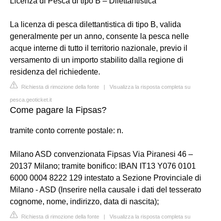
Licenza di Pesca di tipo B – Dilettantistica
La licenza di pesca dilettantistica di tipo B, valida
generalmente per un anno, consente la pesca nelle
acque interne di tutto il territorio nazionale, previo il
versamento di un importo stabilito dalla regione di
residenza del richiedente.
Richiesta di rimozione della fonte
|
Visualizza la risposta completa su
pesca.geoticket.it
Come pagare la Fipsas?
tramite conto corrente postale: n.
Milano ASD convenzionata Fipsas Via Piranesi 46 –
20137 Milano; tramite bonifico: IBAN IT13 Y076 0101
6000 0004 8222 129 intestato a Sezione Provinciale di
Milano - ASD (Inserire nella causale i dati del tesserato
cognome, nome, indirizzo, data di nascita);
Richiesta di rimozione della fonte
|
Visualizza la risposta completa su