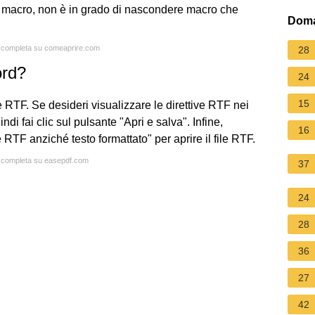
 macro, non è in grado di nascondere macro che
Doma
ta completa su comeaprire.com
28
ord?
24
15
ile RTF. Se desideri visualizzare le direttive RTF nei
ndi fai clic sul pulsante "Apri e salva". Infine,
16
RTF anziché testo formattato" per aprire il file RTF.
ta completa su easepdf.com
37
24
28
36
27
42