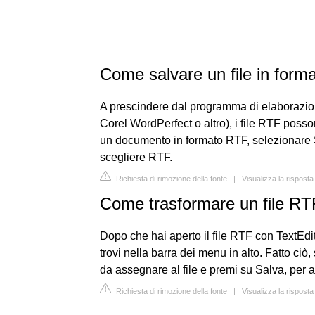
Come salvare un file in for
A prescindere dal programma di elaborazion
Corel WordPerfect o altro), i file RTF posso
un documento in formato RTF, selezionare 
scegliere RTF.
Richiesta di rimozione della fonte
|
Visualizza la rispost
Come trasformare un file RT
Dopo che hai aperto il file RTF con TextEdit
trovi nella barra dei menu in alto. Fatto ciò
da assegnare al file e premi su Salva, per a
Richiesta di rimozione della fonte
|
Visualizza la risposta