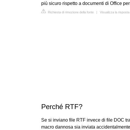
più sicuro rispetto a documenti di Office per l
Richiesta di rimozione della fonte
|
Visualizza la risposta
Perché RTF?
Se si inviano file RTF invece di file DOC t
macro dannosa sia inviata accidentalmente 