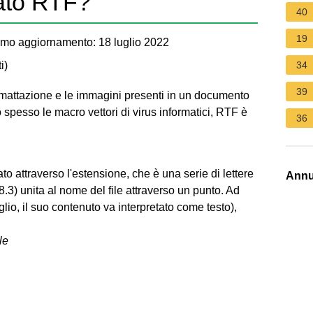
mato RTF?
40
19
imo aggiornamento: 18 luglio 2022
i
)
34
39
rmattazione e le immagini presenti in un documento
esso le macro vettori di virus informatici, RTF è
36
ato attraverso l'estensione, che è una serie di lettere
Annu
 8.3) unita al nome del file attraverso un punto. Ad
glio, il suo contenuto va interpretato come testo),
le