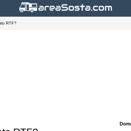
mato RTF?
Doma