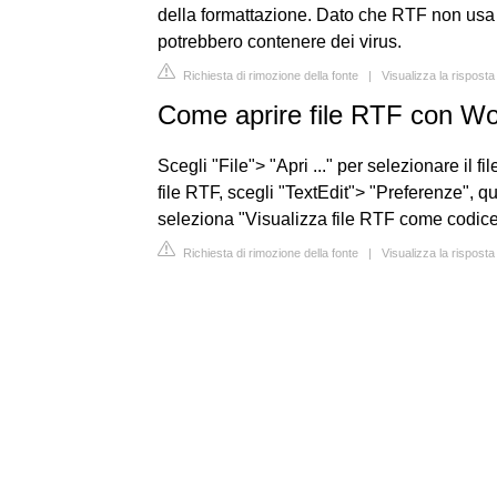
della formattazione. Dato che RTF non usa
potrebbero contenere dei virus.
Richiesta di rimozione della fonte
|
Visualizza la rispos
Come aprire file RTF con W
Scegli "File"> "Apri ..." per selezionare il f
file RTF, scegli "TextEdit"> "Preferenze", qui
seleziona "Visualizza file RTF come codice 
Richiesta di rimozione della fonte
|
Visualizza la rispos