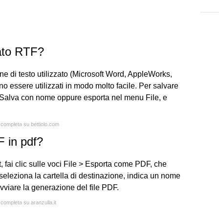
mato RTF?
e di testo utilizzato (Microsoft Word, AppleWorks,
no essere utilizzati in modo molto facile. Per salvare
Salva con nome oppure esporta nel menu File, e
a completa su bettiolo.com
F in pdf?
, fai clic sulle voci File > Esporta come PDF, che
, seleziona la cartella di destinazione, indica un nome
vviare la generazione del file PDF.
 completa su aranzulla.it