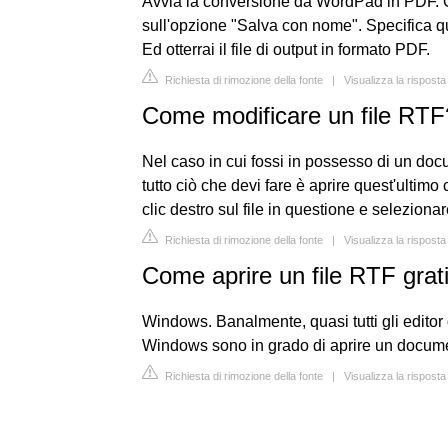
Avvia la conversione da WordPad in PDF. Or
sull'opzione "Salva con nome". Specifica qu
Ed otterrai il file di output in formato PDF.
Richiesta di rimozione della fonte
|
Visualizza la rispost
Come modificare un file RTF
Nel caso in cui fossi in possesso di un do
tutto ciò che devi fare è aprire quest'ultim
clic destro sul file in questione e selezio
Richiesta di rimozione della fonte
|
Visualizza la risposta
Come aprire un file RTF grat
Windows. Banalmente, quasi tutti gli editor 
Windows sono in grado di aprire un docum
Richiesta di rimozione della fonte
|
Visualizza la rispos