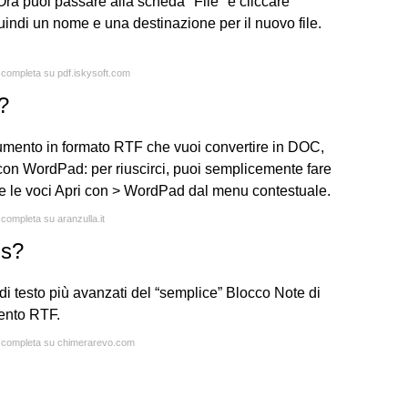
a puoi passare alla scheda "File" e cliccare
indi un nome e una destinazione per il nuovo file.
a completa su pdf.iskysoft.com
?
cumento in formato RTF che vuoi convertire in DOC,
o con WordPad: per riuscirci, puoi semplicemente fare
nare le voci Apri con > WordPad dal menu contestuale.
 completa su aranzulla.it
is?
di testo più avanzati del “semplice” Blocco Note di
ento RTF.
ta completa su chimerarevo.com