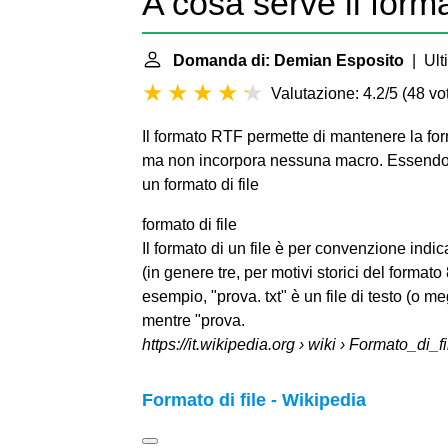
A cosa serve il for
Domanda di: Demian Esposito
| Ult
Valutazione: 4.2/5
(
48 vot
Il formato RTF permette di mantenere la fo
ma non incorpora nessuna macro. Essendo sp
un
formato di file
formato di file
Il formato di un file è per convenzione indic
(in genere tre, per motivi storici del formato
esempio, "prova. txt" è un file di testo (o me
mentre "prova.
https://it.wikipedia.org
› wiki › Formato_di_fi
Formato di file - Wikipedia