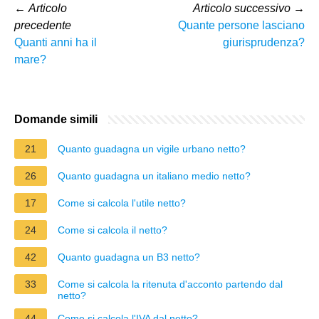
←
Articolo
Articolo successivo
→
precedente
Quante persone lasciano
Quanti anni ha il
giurisprudenza?
mare?
Domande simili
21
Quanto guadagna un vigile urbano netto?
26
Quanto guadagna un italiano medio netto?
17
Come si calcola l'utile netto?
24
Come si calcola il netto?
42
Quanto guadagna un B3 netto?
33
Come si calcola la ritenuta d'acconto partendo dal
netto?
44
Come si calcola l'IVA dal netto?