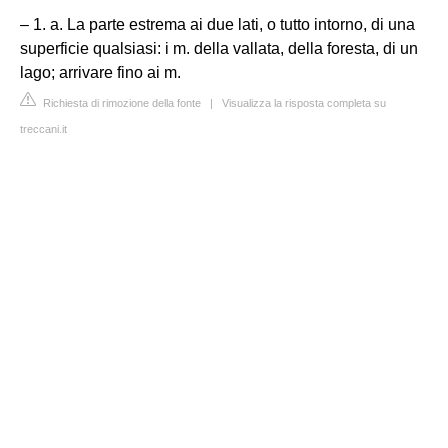
– 1. a. La parte estrema ai due lati, o tutto intorno, di una
superficie qualsiasi: i m. della vallata, della foresta, di un
lago; arrivare fino ai m.
Richiesta di rimozione della fonte
|
Visualizza la risposta completa su
treccani.it