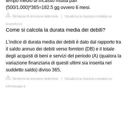
tempo medio di incasso risulta pari
(500/1.000)*365=182.5 gg ovvero 6 mesi.
Richiesta di rimozione della fonte
|
Visualizza la risposta completa su
brunoricci.it
Come si calcola la durata media dei debiti?
L'indice di durata media dei debiti è dato dal rapporto tra
il saldo annuo dei debiti verso fornitori (DB) e il totale
degli acquisti di beni e servizi del periodo (A) (qualora la
variazione finanziaria di questi ultimi sia inserita nel
suddetto saldo) diviso 365.
Richiesta di rimozione della fonte
|
Visualizza la risposta completa su
infomanager.it