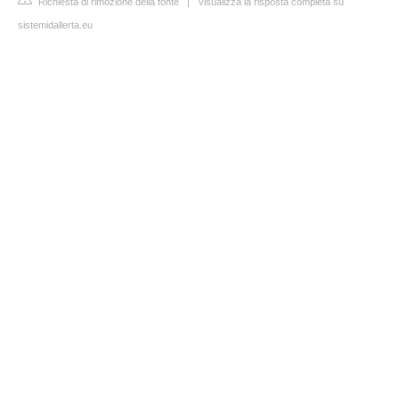
Richiesta di rimozione della fonte
|
Visualizza la risposta completa su
sistemidallerta.eu