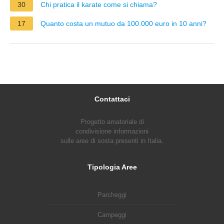
30
Chi pratica il karate come si chiama?
17
Quanto costa un mutuo da 100.000 euro in 10 anni?
Contattaci
Progetto amatoriale di
condivisione informazioni
sulle aree di sosta presenti in Italia.
Tipologia Aree
Parcheggi
Campeggi