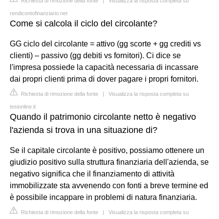
Richiesta di rimozione della fonte
|
Visualizza la risposta completa su
rendicontofinanziario.net
Come si calcola il ciclo del circolante?
GG ciclo del circolante = attivo (gg scorte + gg crediti vs
clienti) – passivo (gg debiti vs fornitori). Ci dice se
l'impresa possiede la capacità necessaria di incassare
dai propri clienti prima di dover pagare i propri fornitori.
Richiesta di rimozione della fonte
|
Visualizza la risposta completa su
tesionline.it
Quando il patrimonio circolante netto è negativo
l'azienda si trova in una situazione di?
Se il capitale circolante è positivo, possiamo ottenere un
giudizio positivo sulla struttura finanziaria dell'azienda, se
negativo significa che il finanziamento di attività
immobilizzate sta avvenendo con fonti a breve termine ed
è possibile incappare in problemi di natura finanziaria.
Richiesta di rimozione della fonte
|
Visualizza la risposta completa su