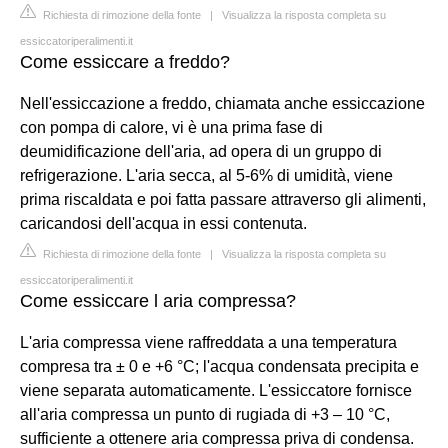
Richiesta di rimozione della fonte
|
Visualizza la risposta completa su
essiccatoriperalimenti.it
Come essiccare a freddo?
Nell'essiccazione a freddo, chiamata anche essiccazione
con pompa di calore, vi è una prima fase di
deumidificazione dell'aria, ad opera di un gruppo di
refrigerazione. L'aria secca, al 5-6% di umidità, viene
prima riscaldata e poi fatta passare attraverso gli alimenti,
caricandosi dell'acqua in essi contenuta.
Richiesta di rimozione della fonte
|
Visualizza la risposta completa su
essiccatoriperalimenti.it
Come essiccare l aria compressa?
L'aria compressa viene raffreddata a una temperatura
compresa tra ± 0 e +6 °C; l'acqua condensata precipita e
viene separata automaticamente. L'essiccatore fornisce
all'aria compressa un punto di rugiada di +3 – 10 °C,
sufficiente a ottenere aria compressa priva di condensa.