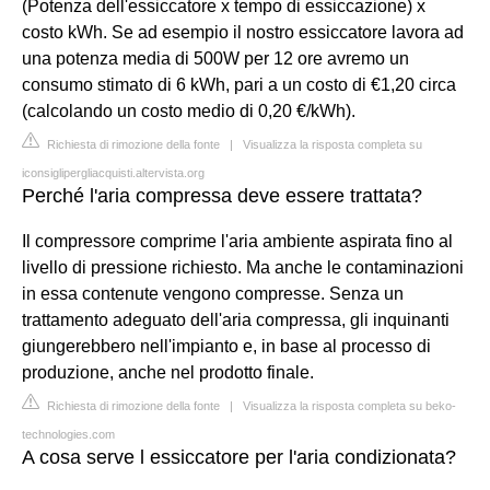
(Potenza dell'essiccatore x tempo di essiccazione) x
costo kWh. Se ad esempio il nostro essiccatore lavora ad
una potenza media di 500W per 12 ore avremo un
consumo stimato di 6 kWh, pari a un costo di €1,20 circa
(calcolando un costo medio di 0,20 €/kWh).
Richiesta di rimozione della fonte
|
Visualizza la risposta completa su
iconsiglipergliacquisti.altervista.org
Perché l'aria compressa deve essere trattata?
Il compressore comprime l'aria ambiente aspirata fino al
livello di pressione richiesto. Ma anche le contaminazioni
in essa contenute vengono compresse. Senza un
trattamento adeguato dell'aria compressa, gli inquinanti
giungerebbero nell'impianto e, in base al processo di
produzione, anche nel prodotto finale.
Richiesta di rimozione della fonte
|
Visualizza la risposta completa su beko-
technologies.com
A cosa serve l essiccatore per l'aria condizionata?