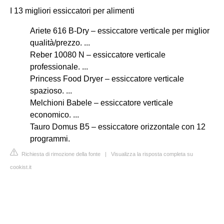
I 13 migliori essiccatori per alimenti
Ariete 616 B-Dry – essiccatore verticale per miglior
qualità/prezzo. ...
Reber 10080 N – essiccatore verticale
professionale. ...
Princess Food Dryer – essiccatore verticale
spazioso. ...
Melchioni Babele – essiccatore verticale
economico. ...
Tauro Domus B5 – essiccatore orizzontale con 12
programmi.
Richiesta di rimozione della fonte
|
Visualizza la risposta completa su
cookist.it