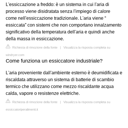
L'essiccazione a freddo: è un sistema in cui l'aria di
processo viene disidratata senza l'impiego di calore
come nell'essiccazione tradizionale. L'aria viene “
essiccata” con sistemi che non comportano innalzamento
significativo della temperatura dell'aria e quindi anche
della massa in essiccazione.
Richiesta di rimozione della fonte
|
Visualizza la risposta completa su
windryer.com
Come funziona un essiccatore industriale?
L'aria proveniente dall'ambiente esterno è deumidificata e
riscaldata attraverso un sistema di batterie di scambio
termico che utilizzano come mezzo riscaldante acqua
calda, vapore o resistenze elettriche.
Richiesta di rimozione della fonte
|
Visualizza la risposta completa su
essiccatoriperalimenti.it