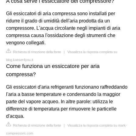
A cosa serve l essiccatore del compressore?
Gli essiccatori di aria compressa sono installati per
ridurre il grado di umidità dell'aria prodotta da un
compressore. L'acqua circolante negli impianti di aria
compressa causa l'ossidazione degli strumenti che
vengono collegati.
Richiesta di rimozione della fonte
|
Visualizza la risposta completa su
blog.kaeser4you.it
Come funziona un essiccatore per aria
compressa?
Gli essiccatori d'aria refrigeranti funzionano raffreddando
l'aria a basse temperature e condensando la maggior
parte del vapore acqueo. In altre parole: utilizza le
differenze di temperatura per rimuovere le particelle
d'acqua.
Richiesta di rimozione della fonte
|
Visualizza la risposta completa su mark-
compressors.com