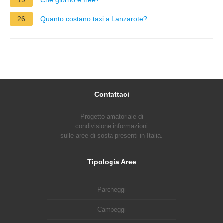
26
Quanto costano taxi a Lanzarote?
Contattaci
Progetto amatoriale di
condivisione informazioni
sulle aree di sosta presenti in Italia.
Tipologia Aree
Parcheggi
Campeggi