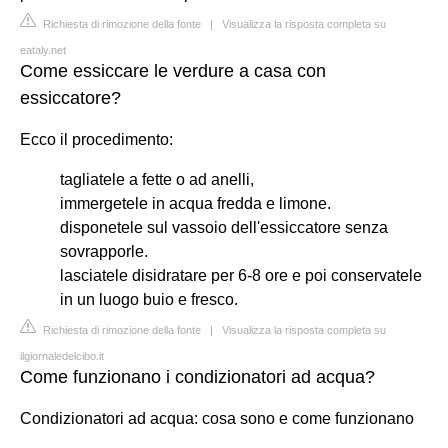
Richiesta di rimozione della fonte
|
Visualizza la risposta completa su
eataly.net
Come essiccare le verdure a casa con
essiccatore?
Ecco il procedimento:
tagliatele a fette o ad anelli,
immergetele in acqua fredda e limone.
disponetele sul vassoio dell'essiccatore senza
sovrapporle.
lasciatele disidratare per 6-8 ore e poi conservatele
in un luogo buio e fresco.
Richiesta di rimozione della fonte
|
Visualizza la risposta completa su
ilgiornaledelcibo.it
Come funzionano i condizionatori ad acqua?
Condizionatori ad acqua: cosa sono e come funzionano