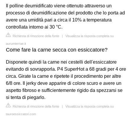
Il polline deumidificato viene ottenuto attraverso un
processo di deumidificazione del prodotto che lo porta ad
avere una umidità pari a circa il 10% a temperatura
controllata intorno ai 30 °C.
Richiesta di rimozione della fonte
|
Visualizza la risposta completa su
aurumterrae.it
Come fare la carne secca con essiccatore?
Disponete quindi la carne nei cestelli dell'essiccatore
evitando di sovrapporla. P4 SuperHot a 68 gradi per 4 ore
circa. Girate la carne e ripetete il procedimento per altre
6/8 ore. Il jerky deve apparire di colore scuro e avere un
aspetto fibroso e sufficientemente rigido da spezzarsi se
si tenta di piegarlo.
Richiesta di rimozione della fonte
|
Visualizza la risposta completa su
tauroessiccatori.com