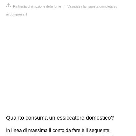
Richiesta di rimozione della fonte
|
Visualizza la risposta completa su
aircompress.it
Quanto consuma un essiccatore domestico?
In linea di massima il conto da fare è il seguente: