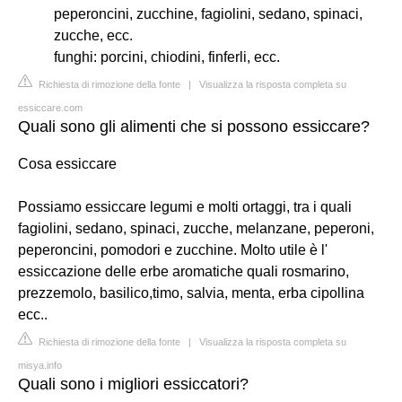
peperoncini, zucchine, fagiolini, sedano, spinaci,
zucche, ecc.
funghi: porcini, chiodini, finferli, ecc.
Richiesta di rimozione della fonte
|
Visualizza la risposta completa su
essiccare.com
Quali sono gli alimenti che si possono essiccare?
Cosa essiccare
Possiamo essiccare legumi e molti ortaggi, tra i quali
fagiolini, sedano, spinaci, zucche, melanzane, peperoni,
peperoncini, pomodori e zucchine. Molto utile è l'
essiccazione delle erbe aromatiche quali rosmarino,
prezzemolo, basilico,timo, salvia, menta, erba cipollina
ecc..
Richiesta di rimozione della fonte
|
Visualizza la risposta completa su
misya.info
Quali sono i migliori essiccatori?