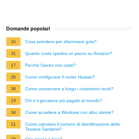
Domande popolari
15
Cosa prendere per sfiammare gola?
31
Quanto costa spedire un pacco su Amazon?
17
Perché l'aereo non cade?
26
Come configurare il router Huawei?
38
Come conservare a lungo i crisantemi recisi?
19
Chi è il giocatore più pagato al mondo?
34
Come accedere a Windows con altro utente?
21
Come calcolare il numero di identificazione della
Tessera Sanitaria?
19
Che giorno è free?