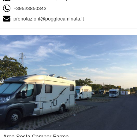
+39523850342
prenotazioni@poggiocaminata.it
Area Sosta Camper Parma