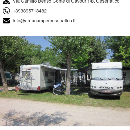
Via Camillo Benso Conte di Cavour 1/b, Cesenatico
+393895718482
info@areacampercesenatico.it