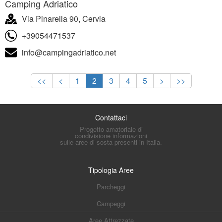
Camping Adriatico
Via Pinarella 90, Cervia
+39054471537
info@campingadriatico.net
<<
<
1
2
3
4
5
>
>>
Contattaci
Progetto amatoriale di
condivisione informazioni
sulle aree di sosta presenti in Italia.
Tipologia Aree
Parcheggi
Campeggi
Aree Attrezzate