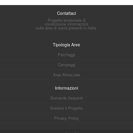
Contattaci
Progetto amatoriale di
condivisione informazioni
sulle aree di sosta presenti in Italia.
Tipologia Aree
Parcheggi
Campeggi
Aree Attrezzate
Informazioni
Domande frequenti
Sostieni il Progetto
Privacy Policy