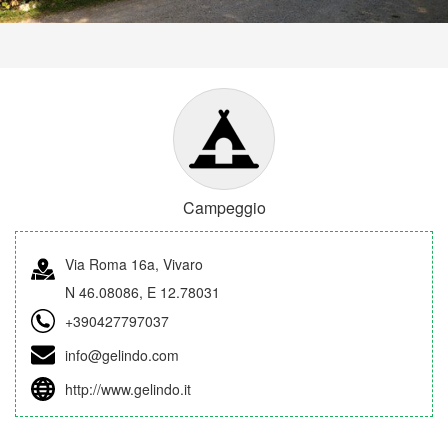
Campeggio
Via Roma 16a, Vivaro
N 46.08086, E 12.78031
+390427797037
info@gelindo.com
http://www.gelindo.it