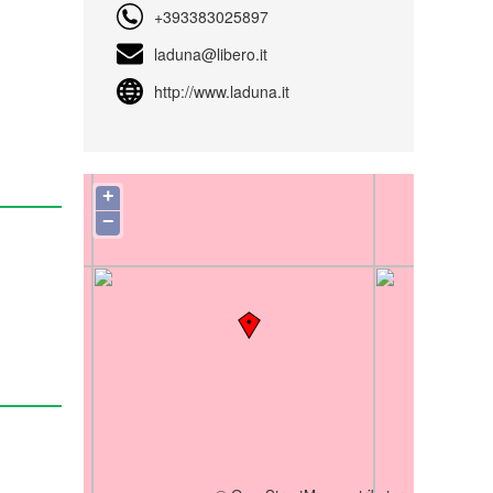
+393383025897
laduna@libero.it
http://www.laduna.it
+
−