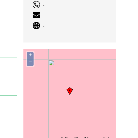
-
-
-
+
−