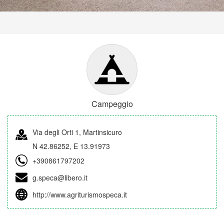
Campeggio
Via degli Orti 1, Martinsicuro
N 42.86252, E 13.91973
+390861797202
g.speca@libero.it
http://www.agriturismospeca.it