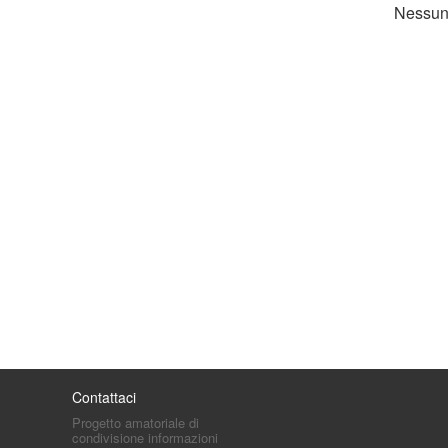
Nessuna
Contattaci
Progetto amatoriale di
condivisione informazioni