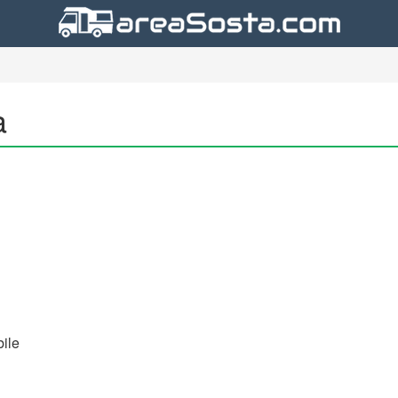
a
ile